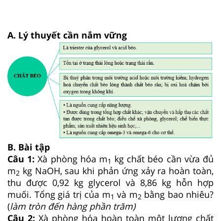
A. Lý thuyết cần nắm vững
B. Bài tập
Câu 1:
Xà phòng hóa m
kg chất béo cần vừa đủ
1
m
kg NaOH, sau khi phản ứng xảy ra hoàn toàn,
2
thu được 0,92 kg glycerol và 8,86 kg hỗn hợp
muối. Tổng giá trị của m
và m
bằng bao nhiêu?
1
2
(
làm tròn đến hàng phần trăm)
Câu 2:
Xà phòng hóa hoàn toàn một lượng chất