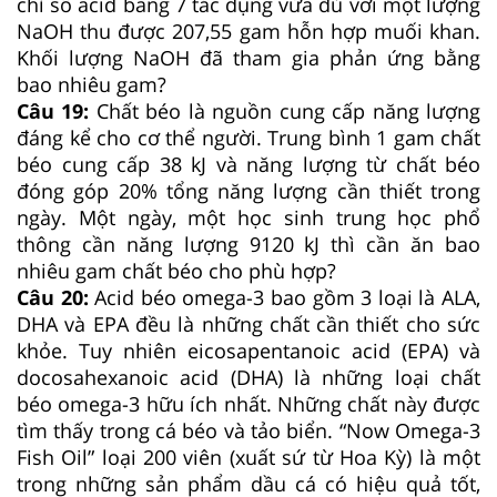
chỉ số acid bằng 7 tác dụng vừa đủ với một lượng
NaOH thu được 207,55 gam hỗn hợp muối khan.
Khối lượng NaOH đã tham gia phản ứng bằng
bao nhiêu gam?
Câu 19:
Chất béo là nguồn cung cấp năng lượng
đáng kể cho cơ thể người. Trung bình 1 gam chất
béo cung cấp 38 kJ và năng lượng từ chất béo
đóng góp 20% tổng năng lượng cần thiết trong
ngày. Một ngày, một học sinh trung học phổ
thông cần năng lượng 9120 kJ thì cần ăn bao
nhiêu gam chất béo cho phù hợp?
Câu 20:
Acid béo omega-3 bao gồm 3 loại là ALA,
DHA và EPA đều là những chất cần thiết cho sức
khỏe. Tuy nhiên eicosapentanoic acid (EPA) và
docosahexanoic acid (DHA) là những loại chất
béo omega-3 hữu ích nhất. Những chất này được
tìm thấy trong cá béo và tảo biển. “Now Omega-3
Fish Oil” loại 200 viên (xuất sứ từ Hoa Kỳ) là một
trong những sản phẩm dầu cá có hiệu quả tốt,