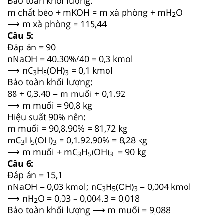
Bảo toàn khối lượng:
m chất béo + mKOH = m xà phòng + mH
O
2
⟶ m xà phòng = 115,44
Câu 5:
Đáp án = 90
nNaOH = 40.30%/40 = 0,3 kmol
⟶ nC
H
(OH)
= 0,1 kmol
3
5
3
Bảo toàn khối lượng:
88 + 0,3.40 = m muối + 0,1.92
⟶ m muối = 90,8 kg
Hiệu suất 90% nên:
m muối = 90,8.90% = 81,72 kg
mC
H
(OH)
= 0,1.92.90% = 8,28 kg
3
5
3
⟶ m muối + mC
H
(OH)
= 90 kg
3
5
3
Câu 6:
Đáp án = 15,1
nNaOH = 0,03 kmol; nC
H
(OH)
= 0,004 kmol
3
5
3
⟶ nH
O = 0,03 – 0,004.3 = 0,018
2
Bảo toàn khối lượng ⟶ m muối = 9,088