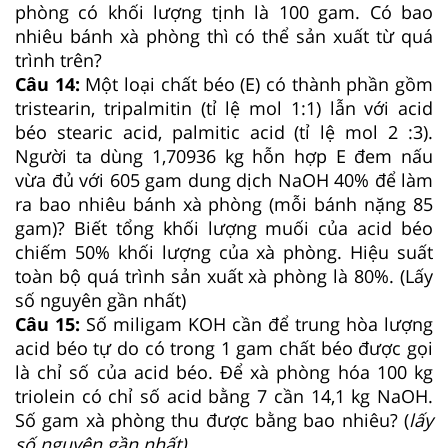
phòng có khối lượng tịnh là 100 gam. Có bao
nhiêu bánh xà phòng thì có thể sản xuất từ quá
trình trên?
Câu 14:
Một loại chất béo (E) có thành phần gồm
tristearin, tripalmitin (tỉ lệ mol 1:1) lẫn với acid
béo stearic acid, palmitic acid (tỉ lệ mol 2 :3).
Người ta dùng 1,70936 kg hỗn hợp E đem nấu
vừa đủ với 605 gam dung dịch NaOH 40% để làm
ra bao nhiêu bánh xà phòng (mỗi bánh nặng 85
gam)? Biết tổng khối lượng muối của acid béo
chiếm 50% khối lượng của xà phòng. Hiệu suất
toàn bộ quá trình sản xuất xà phòng là 80%. (Lấy
số nguyên gần nhất)
Câu 15:
Số miligam KOH cần để trung hòa lượng
acid béo tự do có trong 1 gam chất béo được gọi
là chỉ số của acid béo. Để xà phòng hóa 100 kg
triolein có chỉ số acid bằng 7 cần 14,1 kg NaOH.
Số gam xà phòng thu được bằng bao nhiêu? (
lấy
số nguyên gần nhất)