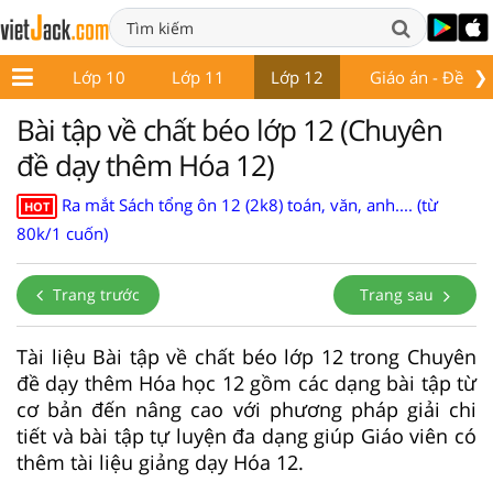
❯
ớp 9
Lớp 10
Lớp 11
Lớp 12
Giáo án - Đề thi
Bài tập về chất béo lớp 12 (Chuyên
đề dạy thêm Hóa 12)
Ra mắt Sách tổng ôn 12 (2k8) toán, văn, anh.... (từ
HOT
80k/1 cuốn)
Trang trước
Trang sau
Tài liệu Bài tập về chất béo lớp 12 trong Chuyên
đề dạy thêm Hóa học 12 gồm các dạng bài tập từ
cơ bản đến nâng cao với phương pháp giải chi
tiết và bài tập tự luyện đa dạng giúp Giáo viên có
thêm tài liệu giảng dạy Hóa 12.