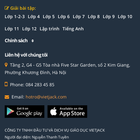
Giải bài tập:
Lớp 1-2-3
Lớp 4
Lớp 5
Lớp 6
Lớp 7
Lớp 8
Lớp 9
Lớp 10
Lớp 11
Lớp 12
Lập trình
Tiếng Anh
Chính sách
Liên hệ với chúng tôi
Tầng 2, G4 - G5 Tòa nhà Five Star Garden, số 2 Kim Giang,
Phường Khương Đình, Hà Nội
Phone: 084 283 45 85
Email:
hotro@vietjack.com
CÔNG TY TNHH ĐẦU TƯ VÀ DỊCH VỤ GIÁO DỤC VIETJACK
Người đại diện: Nguyễn Thanh Tuyền