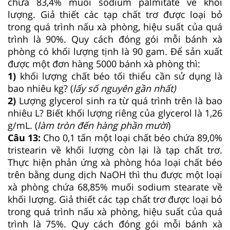
chứa 83,4% muối sodium palmitate về khối
lượng. Giả thiết các tạp chất trơ được loại bỏ
trong quá trình nấu xà phòng, hiệu suất của quá
trình là 90%. Quy cách đóng gói mỗi bánh xà
phòng có khối lượng tịnh là 90 gam. Để sản xuất
được một đơn hàng 5000 bánh xà phòng thì:
1)
khối lượng chất béo tối thiểu cần sử dụng là
bao nhiêu kg? (
lấy số nguyên gần nhất)
2)
Lượng glycerol sinh ra từ quá trình trên là bao
nhiêu L? Biết khối lượng riêng của glycerol là 1,26
g/mL. (
làm tròn đến hàng phần mười
)
Câu 13:
Cho 0,1 tấn một loại chất béo chứa 89,0%
tristearin về khối lượng còn lại là tạp chất trơ.
Thực hiện phản ứng xà phòng hóa loại chất béo
trên bằng dung dịch NaOH thì thu được một loại
xà phòng chứa 68,85% muối sodium stearate về
khối lượng. Giả thiết các tạp chất trơ được loại bỏ
trong quá trình nấu xà phòng, hiệu suất của quá
trình là 75%. Quy cách đóng gói mỗi bánh xà