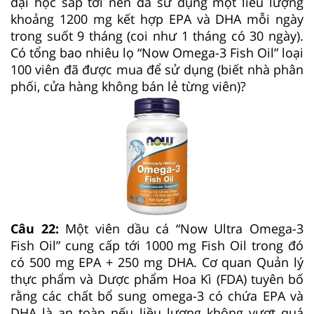
đại học sắp tới nên đã sử dụng một liều lượng
khoảng 1200 mg kết hợp EPA và DHA mỗi ngày
trong suốt 9 tháng (coi như 1 tháng có 30 ngày).
Có tổng bao nhiêu lọ “Now Omega-3 Fish Oil” loại
100 viên đã được mua để sử dụng (biết nhà phân
phối, cửa hàng không bán lẻ từng viên)?
Câu 22:
Một viên dầu cá “Now Ultra Omega-3
Fish Oil” cung cấp tới 1000 mg Fish Oil trong đó
có 500 mg EPA + 250 mg DHA. Cơ quan Quản lý
thực phẩm và Dược phẩm Hoa Kì (FDA) tuyên bố
rằng các chất bổ sung omega-3 có chứa EPA và
DHA là an toàn nếu liều lượng không vượt quá