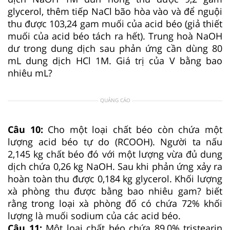
glycerol, thêm tiếp NaCl bão hòa vào và để nguội
thu được 103,24 gam muối của acid béo (giả thiết
muối của acid béo tách ra hết). Trung hoà NaOH
dư trong dung dịch sau phản ứng cần dùng 80
mL dung dịch HCl 1M. Giá trị của V bằng bao
nhiêu mL?
QUẢNG CÁO
Câu 10:
Cho một loại chất béo còn chứa một
lượng acid béo tự do (RCOOH). Người ta nấu
2,145 kg chất béo đó với một lượng vừa đủ dung
dịch chứa 0,26 kg NaOH. Sau khi phản ứng xảy ra
hoàn toàn thu được 0,184 kg glycerol. Khối lượng
xà phòng thu được bằng bao nhiêu gam? biết
rằng trong loại xà phòng đố có chứa 72% khối
lượng là muối sodium của các acid béo.
Câu 11:
Một loại chất béo chứa 89,0% tristearin