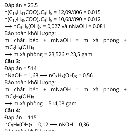
Đáp án = 23,5
n(C
H
COO)
C
H
= 12,09/806 = 0,015
15
31
3
3
5
n(C
H
COO)
C
H
= 10,68/890 = 0,012
17
35
3
3
5
⟶ nC
H
(OH)
= 0,027 và nNaOH = 0,081
3
5
3
Bảo toàn khối lượng:
m chất béo + mNaOH = m xà phòng +
mC
H
(OH)
3
5
3
⟶ m xà phòng = 23,526 ≈ 23,5 gam
Câu 3:
Đáp án = 514
nNaOH = 1,68 ⟶ nC
H
(OH)
= 0,56
3
5
3
Bảo toàn khối lượng:
m chất béo + mNaOH = m xà phòng +
mC
H
(OH)
3
5
3
⟶ m xà phòng = 514,08 gam
Câu 4:
Đáp án = 115
nC
H
(OH)
= 0,12 ⟶ nKOH = 0,36
3
5
3