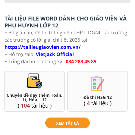
TÀI LIỆU FILE WORD DÀNH CHO GIÁO VIÊN VÀ
PHỤ HUYNH LỚP 12
+ Bộ giáo án, đề thi tốt nghiệp THPT, DGNL các trường
các trường có lời giải chi tiết 2025 tại
https://tailieugiaovien.com.vn/
+ Hỗ trợ zalo:
VietJack Official
+ Tổng đài hỗ trợ đăng ký :
084 283 45 85
Chuyên đề dạy thêm Toán,
Đề thi HSG 12
Lí, Hóa ...12
(
4
tài liệu )
(
104
tài liệu )
XEM TẤT CẢ