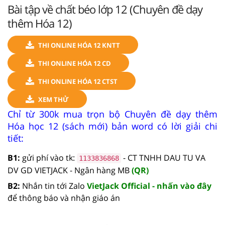
Bài tập về chất béo lớp 12 (Chuyên đề dạy
thêm Hóa 12)
THI ONLINE HÓA 12 KNTT
THI ONLINE HÓA 12 CD
THI ONLINE HÓA 12 CTST
XEM THỬ
Chỉ từ 300k mua trọn bộ Chuyên đề dạy thêm
Hóa học 12 (sách mới) bản word có lời giải chi
tiết:
B1:
gửi phí vào tk:
- CT TNHH DAU TU VA
1133836868
DV GD VIETJACK - Ngân hàng MB
(QR)
B2:
Nhắn tin tới Zalo
VietJack Official - nhấn vào đây
để thông báo và nhận giáo án