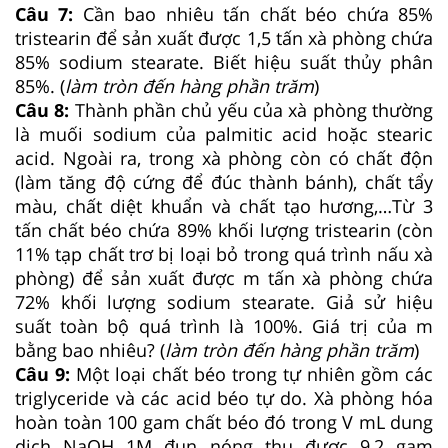
Câu 7:
Cần bao nhiêu tấn chất béo chứa 85%
tristearin để sản xuất được 1,5 tấn xà phòng chứa
85% sodium stearate. Biết hiệu suất thủy phân
85%. (
làm tròn đến hàng phần trăm
)
Câu 8:
Thành phần chủ yếu của xà phòng thường
là muối sodium của palmitic acid hoặc stearic
acid. Ngoài ra, trong xà phòng còn có chất độn
(làm tăng độ cứng để đúc thành bánh), chất tẩy
màu, chất diệt khuẩn và chất tạo hương,…Từ 3
tấn chất béo chứa 89% khối lượng tristearin (còn
11% tạp chất trơ bị loại bỏ trong quá trình nấu xà
phòng) để sản xuất được m tấn xà phòng chứa
72% khối lượng sodium stearate. Giả sử hiệu
suất toàn bộ quá trình là 100%. Giá trị của m
bằng bao nhiêu? (
làm tròn đến hàng phần trăm
)
Câu 9:
Một loại chất béo trong tự nhiên gồm các
triglyceride và các acid béo tự do. Xà phòng hóa
hoàn toàn 100 gam chất béo đó trong V mL dung
dịch NaOH 1M đun nóng thu được 9,2 gam