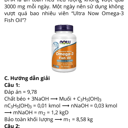
3000 mg mỗi ngày. Một ngày nên sử dụng không
vượt quá bao nhiêu viên “Ultra Now Omega-3
Fish Oil”?
C. Hướng dẫn giải
Câu 1:
Đáp án = 9,78
Chất béo + 3NaOH ⟶ Muối + C
H
(OH)
3
5
3
nC
H
(OH)
= 0,01 kmol ⟶ nNaOH = 0,03 kmol
3
5
3
⟶ mNaOH = m
= 1,2 kgD
2
Bảo toàn khối lượng ⟶ m
= 8,58 kg
1
Câu 2: