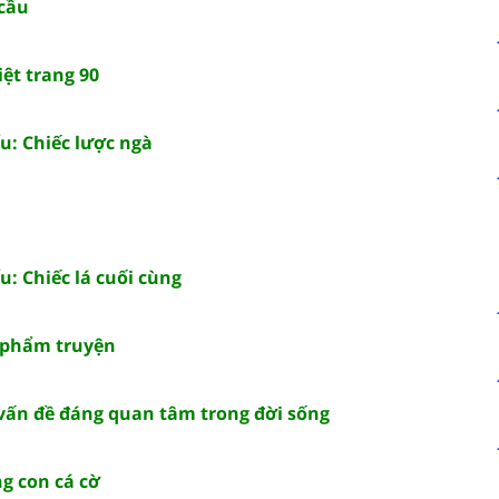
 cầu
ệt trang 90
u: Chiếc lược ngà
: Chiếc lá cuối cùng
 phẩm truyện
vấn đề đáng quan tâm trong đời sống
g con cá cờ