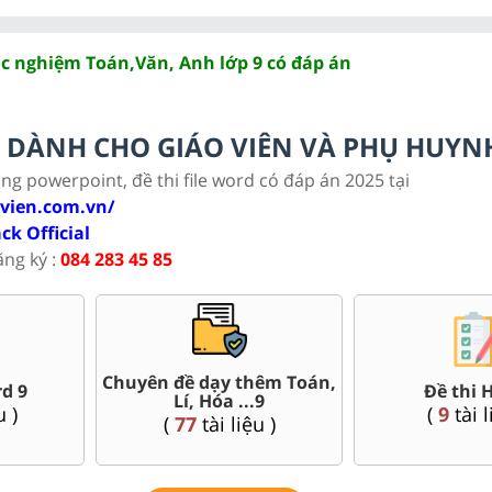
ắc nghiệm Toán,Văn, Anh lớp 9 có đáp án
LC DÀNH CHO GIÁO VIÊN VÀ PHỤ HUYN
ảng powerpoint, đề thi file word có đáp án 2025 tại
ovien.com.vn/
ack Official
ăng ký :
084 283 45 85
ề thi vào 10 các sở Hà
Đề thi giữa kì, cuối kì 9
Nội, Tp. Hồ Chí Minh..
(
120
tài liệu )
(
45
tài liệu )