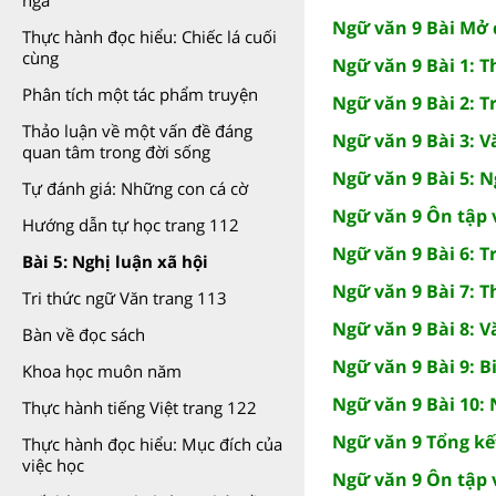
ngà
Ngữ văn 9 Bài Mở
Thực hành đọc hiểu: Chiếc lá cuối
cùng
Ngữ văn 9 Bài 1: T
Phân tích một tác phẩm truyện
Ngữ văn 9 Bài 2: 
Thảo luận về một vấn đề đáng
Ngữ văn 9 Bài 3: V
quan tâm trong đời sống
Ngữ văn 9 Bài 5: N
Tự đánh giá: Những con cá cờ
Ngữ văn 9 Ôn tập v
Hướng dẫn tự học trang 112
Ngữ văn 9 Bài 6: T
Bài 5: Nghị luận xã hội
Ngữ văn 9 Bài 7: 
Tri thức ngữ Văn trang 113
Ngữ văn 9 Bài 8: V
Bàn về đọc sách
Ngữ văn 9 Bài 9: B
Khoa học muôn năm
Ngữ văn 9 Bài 10:
Thực hành tiếng Việt trang 122
Ngữ văn 9 Tổng kết
Thực hành đọc hiểu: Mục đích của
việc học
Ngữ văn 9 Ôn tập v