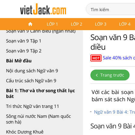
Soạn văn 9 Cánh diều
LỚP 1
LỚP 2
LỚP 3
LỚP 4
Soạn văn 9 Cánh diều (ngắn nhất)
Soạn văn 9 B
Soạn văn 9 Tập 1
diều
Soạn văn 9 Tập 2
Sale 40% sách 
HOT
Bài Mở đầu
Nội dung sách Ngữ văn 9
Trang trước
Cấu trúc sách Ngữ văn 9
Bài 1: Thơ và thơ song thất lục
Với các bài soạn
bát
bám sát sách Ngữ
Tri thức Ngữ văn trang 11
Ngữ văn 9 Bài 4: Tr
Sông núi nước Nam (Nam quốc
sơn hà)
Soạn văn 9 Bài 
Khóc Dương Khuê