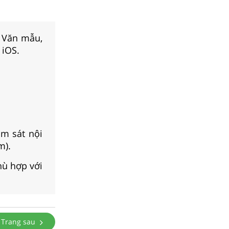
, Văn mẫu,
 iOS.
m sát nội
m).
hù hợp với
Trang sau