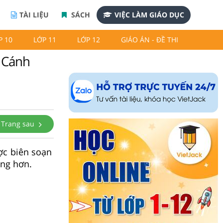
TÀI LIỆU
SÁCH
VIỆC LÀM GIÁO DỤC
P 10
LỚP 11
LỚP 12
GIÁO ÁN - ĐỀ THI
9 Cánh
Trang sau
ợc biên soạn
àng hơn.