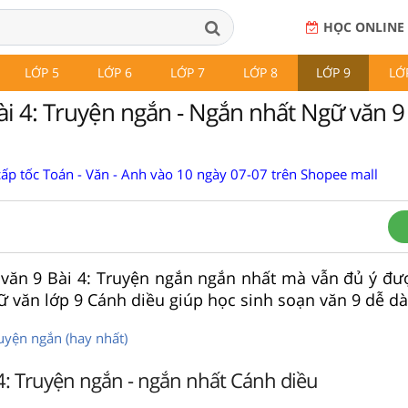
HỌC ONLINE
LỚP 5
LỚP 6
LỚP 7
LỚP 8
LỚP 9
LỚ
ài 4: Truyện ngắn - Ngắn nhất Ngữ văn 
cấp tốc Toán - Văn - Anh vào 10 ngày 07-07 trên Shopee mall
 văn 9 Bài 4: Truyện ngắn ngắn nhất mà vẫn đủ ý đư
 văn lớp 9 Cánh diều giúp học sinh soạn văn 9 dễ d
uyện ngắn (hay nhất)
4: Truyện ngắn - ngắn nhất Cánh diều