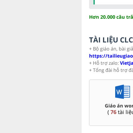
Hơn 20.000 câu tr
TÀI LIỆU C
+ Bộ giáo án, bài gi
https://tailieugia
+ Hỗ trợ zalo:
VietJ
+ Tổng đài hỗ trợ đ
n đề dạy thêm Toán,
Đ
Đề thi HSG 9
Lí, Hóa ...9
(
9
tài liệu )
(
77
tài liệu )