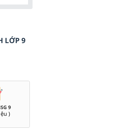
H LỚP 9
Bài giảng Powerpoint Văn,
Giáo án word 9
Sử, Địa 9....
(
76
tài liệu )
(
36
tài liệu )