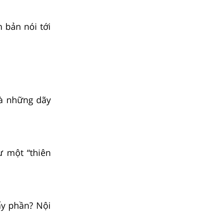
 bản nói tới
là những dãy
 một “thiên
y phần? Nội