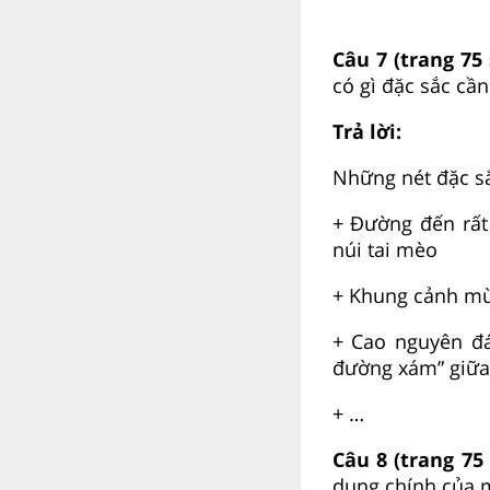
Câu 7 (trang 75
có gì đặc sắc cần
Trả lời:
Những nét đặc sắ
+ Đường đến rất
núi tai mèo
+ Khung cảnh mù
+ Cao nguyên đ
đường xám” giữa
+ …
Câu 8 (trang 75
dung chính của m