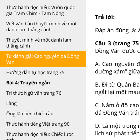
Thực hành đọc hiểu: Vườn quốc
gia Tràm Chim - Tam Nông
Trả lời:
Viết văn bản thuyết minh về một
Đáp án đúng là: 
danh lam thắng cảnh
Thuyết minh về một danh lam
Câu 3 (trang 75
thắng cảnh
Đồng Văn được cô
Tự đánh giá: Cao nguyên đá Đồng
Văn
A. Cao nguyên đ
đường xám” giữa
Hướng dẫn tự học trang 75
Bài 4: Truyện ngắn
B. Đi từ Quản B
ngắt lại một màu
Tri thức Ngữ văn trang 76
Làng
C. Nằm ở độ cao 
đá Đồng Văn trải
Ông lão bên chiếc cầu
Thực hành tiếng Việt trang 90
D. Là một trong 
lịch sử phát triển
Thực hành đọc hiểu: Chiếc lược