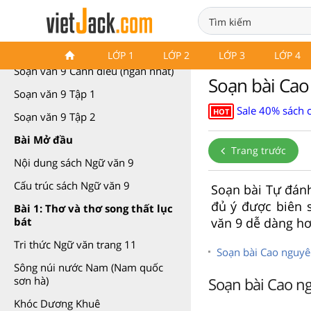
Soạn văn 9 Cánh diều
LỚP 1
LỚP 2
LỚP 3
LỚP 4
Soạn văn 9 Cánh diều (ngắn nhất)
Soạn bài Cao
Soạn văn 9 Tập 1
Sale 40% sách 
HOT
Soạn văn 9 Tập 2
Bài Mở đầu
Trang trước
Nội dung sách Ngữ văn 9
Cấu trúc sách Ngữ văn 9
Soạn bài Tự đánh
đủ ý được biên 
Bài 1: Thơ và thơ song thất lục
văn 9 dễ dàng hơ
bát
Tri thức Ngữ văn trang 11
Soạn bài Cao nguyê
Sông núi nước Nam (Nam quốc
Soạn bài Cao n
sơn hà)
Khóc Dương Khuê