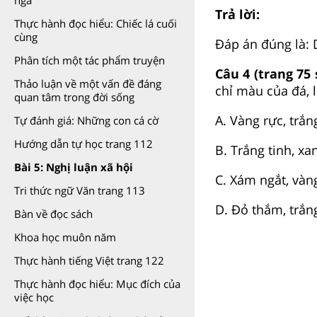
ngà
Trả lời:
Thực hành đọc hiểu: Chiếc lá cuối
cùng
Đáp án đúng là: 
Phân tích một tác phẩm truyện
Câu 4 (trang 75 
Thảo luận về một vấn đề đáng
chỉ màu của đá, 
quan tâm trong đời sống
A. Vàng rực, trắn
Tự đánh giá: Những con cá cờ
Hướng dẫn tự học trang 112
B. Trắng tinh, xa
Bài 5: Nghị luận xã hội
C. Xám ngắt, vàn
Tri thức ngữ Văn trang 113
D. Đỏ thắm, trắng
Bàn về đọc sách
Khoa học muôn năm
Thực hành tiếng Việt trang 122
Thực hành đọc hiểu: Mục đích của
việc học