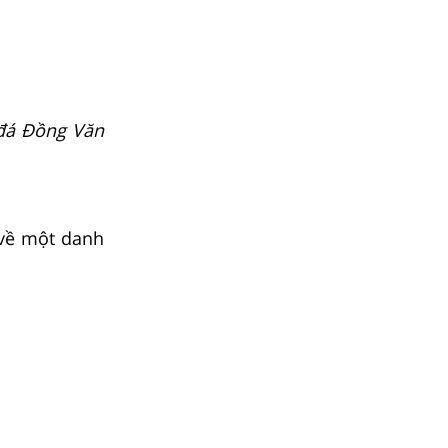
đá Đồng Văn
 về một danh