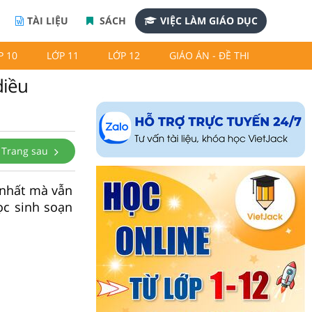
TÀI LIỆU
SÁCH
VIỆC LÀM GIÁO DỤC
P 10
LỚP 11
LỚP 12
GIÁO ÁN - ĐỀ THI
diều
Trang sau
 nhất mà vẫn
ọc sinh soạn