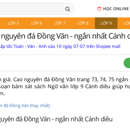
HỌC ONLINE
LỚP 5
LỚP 6
LỚP 7
LỚP 8
LỚP 9
LỚ
 nguyên đá Đồng Văn - ngắn nhất Cánh 
cấp tốc Toán - Văn - Anh vào 10 ngày 07-07 trên Shopee mall
 giá: Cao nguyên đá Đồng Văn trang 73, 74, 75 ngắn
soạn bám sát sách Ngữ văn lớp 9 Cánh diều giúp h
n.
n đá Đồng Văn (hay nhất)
guyên đá Đồng Văn - ngắn nhất Cánh diều