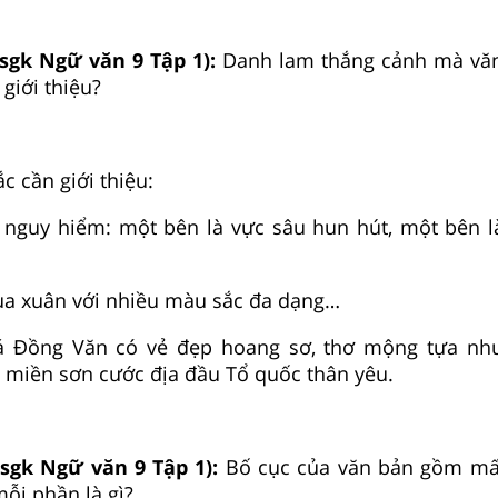
 sgk Ngữ văn 9 Tập 1):
Danh lam thắng cảnh mà văn
 giới thiệu?
c cần giới thiệu:
 nguy hiểm: một bên là vực sâu hun hút, một bên 
a xuân với nhiều màu sắc đa dạng…
á Đồng Văn có vẻ đẹp hoang sơ, thơ mộng tựa như
 miền sơn cước địa đầu Tổ quốc thân yêu.
 sgk Ngữ văn 9 Tập 1):
Bố cục của văn bản gồm mấ
ỗi phần là gì?