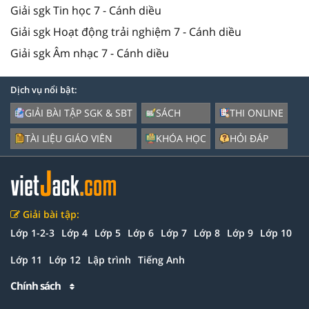
Giải sgk Tin học 7 - Cánh diều
Giải sgk Hoạt động trải nghiệm 7 - Cánh diều
Giải sgk Âm nhạc 7 - Cánh diều
Dịch vụ nổi bật:
GIẢI BÀI TẬP SGK & SBT
SÁCH
THI ONLINE
TÀI LIỆU GIÁO VIÊN
KHÓA HỌC
HỎI ĐÁP
Giải bài tập:
Lớp 1-2-3
Lớp 4
Lớp 5
Lớp 6
Lớp 7
Lớp 8
Lớp 9
Lớp 10
Lớp 11
Lớp 12
Lập trình
Tiếng Anh
Chính sách