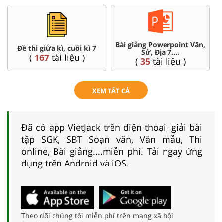
Bài giảng Powerpoint Văn,
Đề thi giữa kì, cuối kì 7
Sử, Địa 7....
(
167
tài liệu )
(
35
tài liệu )
XEM TẤT CẢ
Đã có app VietJack trên điện thoại, giải bài
tập SGK, SBT Soạn văn, Văn mẫu, Thi
online, Bài giảng....miễn phí. Tải ngay ứng
dụng trên Android và iOS.
Theo dõi chúng tôi miễn phí trên mạng xã hội