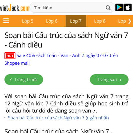
❯
Lớp 4
Lớp 5
Lớp 6
Lớp 7
Lớp 8
Lớp 9
Soạn bài Cấu trúc của sách Ngữ văn 7
- Cánh diều
Sale 40% sách Toán - Văn - Anh 7 ngày 07-07 trên
HOT
Shopee mall
Trang trước
Trang sau
Với soạn bài Cấu trúc của sách Ngữ văn 7 trang
12 Ngữ văn lớp 7 Cánh diều sẽ giúp học sinh trả
lời câu hỏi từ đó dễ dàng soạn văn 7.
Soạn bài Cấu trúc của sách Ngữ văn 7 (ngắn nhất)
Soạn bài Cấu trúc của sách Ngữ văn 7 -