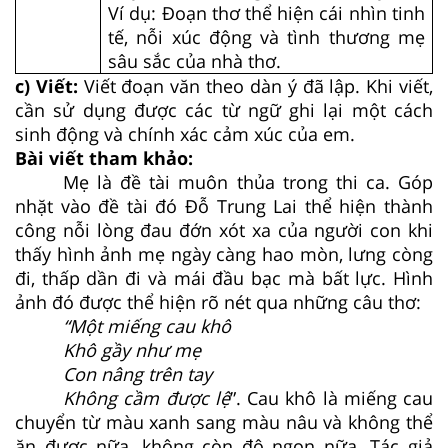
Ví dụ: Đoạn thơ thể hiện cái nhìn tinh
tế, nỗi xúc động và tình thương mẹ
sâu sắc của nhà thơ.
c) Viết:
Viết đoạn văn theo dàn ý đã lập. Khi viết,
cần sử dụng được các từ ngữ ghi lại một cách
sinh động và chính xác cảm xúc của em.
Bài viết tham khảo:
Mẹ là đề tài muôn thủa trong thi ca. Góp
nhặt vào đề tài đó Đỗ Trung Lai thể hiện thành
công nỗi lòng đau đớn xót xa của người con khi
thấy hình ảnh mẹ ngày càng hao mòn, lưng còng
đi, thấp dần đi và mái đầu bạc mà bất lực. Hình
ảnh đó được thể hiện rõ nét qua những câu thơ:
“Một miếng cau khô
Khô gầy như mẹ
Con nâng trên tay
Không cầm được lệ
”. Cau khô là miếng cau
chuyển từ màu xanh sang màu nâu và không thể
ăn được nữa, không còn độ ngon nữa. Tác giả