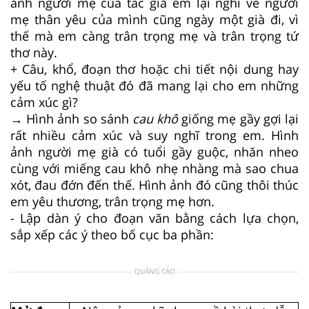
ảnh người mẹ của tác giả em lại nghĩ về người
mẹ thân yêu của mình cũng ngày một già đi, vì
thế mà em càng trân trọng mẹ và trân trọng tứ
thơ này.
+ Câu, khổ, đoạn thơ hoặc chi tiết nội dung hay
yếu tố nghệ thuật đó đã mang lại cho em những
cảm xúc gì?
→ Hình ảnh so sánh
cau khô
giống mẹ gầy gợi lại
rất nhiều cảm xúc và suy nghĩ trong em. Hình
ảnh người mẹ già có tuổi gầy guộc, nhăn nheo
cùng với miếng cau khô nhẹ nhàng mà sao chua
xót, đau đớn đến thế. Hình ảnh đó cũng thôi thúc
em yêu thương, trân trọng mẹ hơn.
- Lập dàn ý cho đoạn văn bằng cách lựa chọn,
sắp xếp các ý theo bố cục ba phần:
QUẢNG CÁO