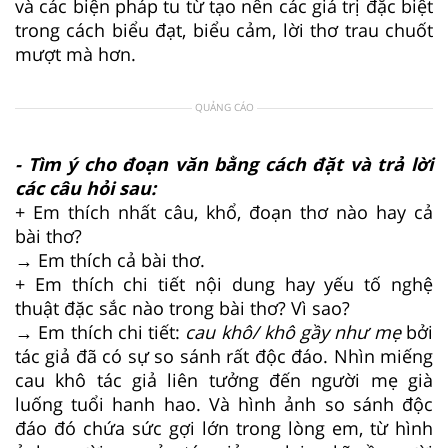
và các biện pháp tu từ tạo nên các giá trị đặc biệt
trong cách biểu đạt, biểu cảm, lời thơ trau chuốt
mượt mà hơn.
QUẢNG CÁO
- Tìm ý cho đoạn văn bằng cách đặt và trả lời
các câu hỏi sau:
+ Em thích nhất câu, khổ, đoạn thơ nào hay cả
bài thơ?
→ Em thích cả bài thơ.
+ Em thích chi tiết nội dung hay yếu tố nghệ
thuật đặc sắc nào trong bài thơ? Vì sao?
→ Em thích chi tiết:
cau khô/ khô gầy như mẹ
bởi
tác giả đã có sự so sánh rất độc đáo. Nhìn miếng
cau khô tác giả liên tưởng đến người mẹ già
luống tuổi hanh hao. Và hình ảnh so sánh độc
đáo đó chứa sức gợi lớn trong lòng em, từ hình