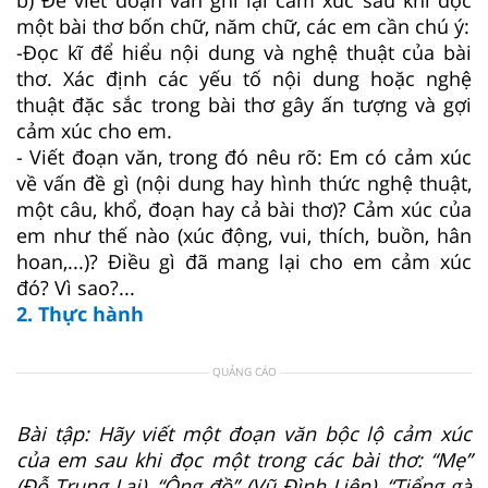
một bài thơ bốn chữ, năm chữ, các em cần chú ý:
-Đọc kĩ để hiểu nội dung và nghệ thuật của bài
thơ. Xác định các yếu tố nội dung hoặc nghệ
thuật đặc sắc trong bài thơ gây ấn tượng và gợi
cảm xúc cho em.
- Viết đoạn văn, trong đó nêu rõ: Em có cảm xúc
về vấn đề gì (nội dung hay hình thức nghệ thuật,
một câu, khổ, đoạn hay cả bài thơ)? Cảm xúc của
em như thế nào (xúc động, vui, thích, buồn, hân
hoan,...)? Điều gì đã mang lại cho em cảm xúc
đó? Vì sao?...
2. Thực hành
QUẢNG CÁO
Bài tập: Hãy viết một đoạn văn bộc lộ cảm xúc
của em sau khi đọc một trong các bài thơ: “Mẹ”
(Đỗ Trung Lai), “Ông đồ” (Vũ Đình Liên), “Tiểng gà