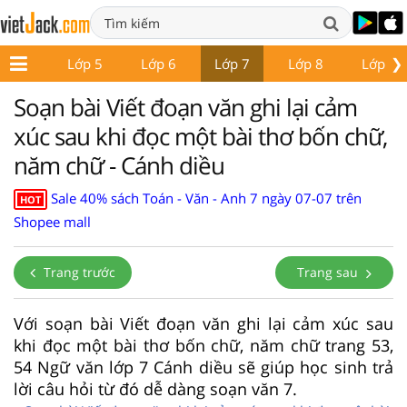
❯
Lớp 4
Lớp 5
Lớp 6
Lớp 7
Lớp 8
Lớp 9
Soạn bài Viết đoạn văn ghi lại cảm
xúc sau khi đọc một bài thơ bốn chữ,
năm chữ - Cánh diều
Sale 40% sách Toán - Văn - Anh 7 ngày 07-07 trên
HOT
Shopee mall
Trang trước
Trang sau
Với soạn bài Viết đoạn văn ghi lại cảm xúc sau
khi đọc một bài thơ bốn chữ, năm chữ trang 53,
54 Ngữ văn lớp 7 Cánh diều sẽ giúp học sinh trả
lời câu hỏi từ đó dễ dàng soạn văn 7.