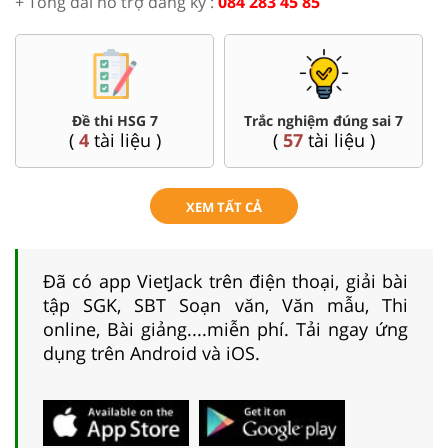
+ Tổng đài hỗ trợ đăng ký :
084 283 45 85
Đề thi HSG 7
Trắc nghiệm đúng sai 7
(
4
tài liệu )
(
57
tài liệu )
XEM TẤT CẢ
Đã có app VietJack trên điện thoại, giải bài
tập SGK, SBT Soạn văn, Văn mẫu, Thi
online, Bài giảng....miễn phí. Tải ngay ứng
dụng trên Android và iOS.