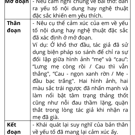
Mở đoạn
- Nêu cảm nghĩ chung về bài thơ: dẫn
ra yếu tố nội dung hay nghệ thuật
đặc sắc khiến em yêu thích.
Thân
- Nêu cụ thể cảm xúc của em về yếu
đoạn
tố nội dung hay nghệ thuật đặc sắc
đã xác định ở mở đoạn.
Ví dụ: Ở khổ thơ đầu, tác giả đã sử
dụng biện pháp so sánh để chỉ ra sự
đối lập giữa hình ảnh “mẹ” và “cau”:
“Lưng mẹ còng rồi / Cau thì vẫn
thẳng", “Cau - ngọn xanh rờn / Mẹ -
đầu bạc trắng". Hai hình ảnh, hai
màu sắc trái ngược đã nhấn mạnh và
làm nổi bật tâm trạng thảng thốt
cũng như nỗi đau thầm lặng, quặn
thắt trong lòng tác giả khi nhận ra
mẹ đã già.
Kết
- Khái quát lại suy nghĩ của bản thân
đoạn
về yếu tố đã mang lại cảm xúc ấy.