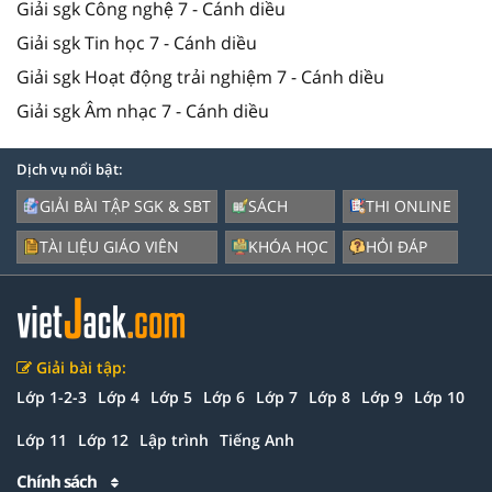
Giải sgk Công nghệ 7 - Cánh diều
Giải sgk Tin học 7 - Cánh diều
Giải sgk Hoạt động trải nghiệm 7 - Cánh diều
Giải sgk Âm nhạc 7 - Cánh diều
Dịch vụ nổi bật:
GIẢI BÀI TẬP SGK & SBT
SÁCH
THI ONLINE
TÀI LIỆU GIÁO VIÊN
KHÓA HỌC
HỎI ĐÁP
Giải bài tập:
Lớp 1-2-3
Lớp 4
Lớp 5
Lớp 6
Lớp 7
Lớp 8
Lớp 9
Lớp 10
Lớp 11
Lớp 12
Lập trình
Tiếng Anh
Chính sách