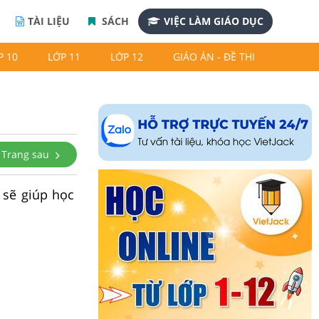
TÀI LIỆU
SÁCH
VIỆC LÀM GIÁO DỤC
P 10
LỚP 11
LỚP 12
GIÁO ÁN - ĐỀ THI
Trang sau
 sẽ giúp học