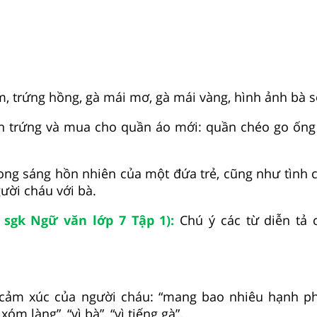
m, trứng hồng, gà mái mơ, gà mái vàng, hình ảnh bà s
án trứng và mua cho quần áo mới: quần chéo go ống 
ong sáng hồn nhiên của một đứa trẻ, cũng như tình 
ười cháu với bà.
 sgk Ngữ văn lớp 7 Tập 1):
Chú ý các từ diễn tả 
ả cảm xúc của người cháu: “mang bao nhiêu hạnh phú
xóm làng”, “vì bà”, “vì tiếng gà”.