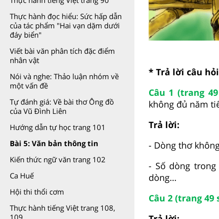
Thực hành tiếng Việt trang 90
Thực hành đọc hiểu: Sức hấp dẫn
của tác phẩm "Hai vạn dặm dưới
đáy biển"
Viết bài văn phân tích đặc điểm
nhân vật
* Trả lời câu hỏ
Nói và nghe: Thảo luận nhóm về
một vấn đề
Câu 1 (trang 49
Tự đánh giá: Về bài thơ Ông đồ
không đủ năm ti
của Vũ Đình Liên
Trả lời:
Hướng dẫn tự học trang 101
Bài 5: Văn bản thông tin
- Dòng thơ không 
Kiến thức ngữ văn trang 102
- Số dòng trong
Ca Huế
dòng…
Hội thi thổi cơm
Câu 2 (trang 49 
Thực hành tiếng Việt trang 108,
109
Trả lời: