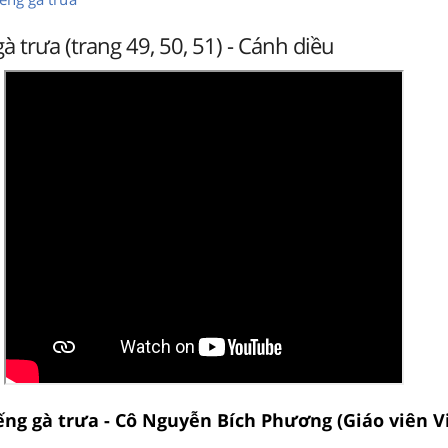
à trưa (trang 49, 50, 51) - Cánh diều
ếng gà trưa - Cô Nguyễn Bích Phương (Giáo viên V