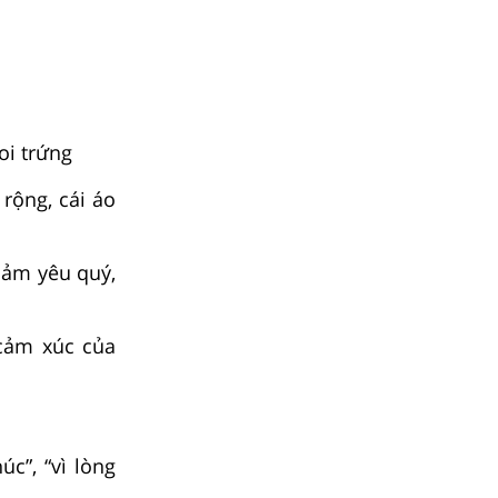
oi trứng
rộng, cái áo
cảm yêu quý,
cảm xúc của
c”, “vì lòng