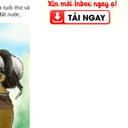
 tuổi thơ và
đất nước.