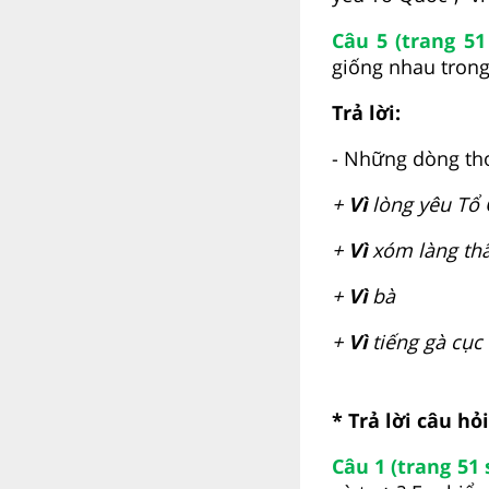
Câu 5 (trang 51
giống nhau trong
Trả lời:
- Những dòng thơ
+
Vì
lòng yêu Tổ
+
Vì
xóm làng th
+
Vì
bà
+
Vì
tiếng gà cục 
* Trả lời câu hỏ
Câu 1 (trang 51 