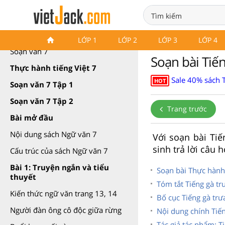
Soạn văn 7 Cánh diều
LỚP 1
LỚP 2
LỚP 3
LỚP 4
Soạn văn 7
Soạn bài Tiến
Thực hành tiếng Việt 7
Sale 40% sách 
HOT
Soạn văn 7 Tập 1
Soạn văn 7 Tập 2
Trang trước
Bài mở đầu
Nội dung sách Ngữ văn 7
Với soạn bài Tiế
sinh trả lời câu 
Cấu trúc của sách Ngữ văn 7
Bài 1: Truyện ngắn và tiểu
Soạn bài Thực hành 
thuyết
Tóm tắt Tiếng gà tr
Kiến thức ngữ văn trang 13, 14
Bố cục Tiếng gà trư
Người đàn ông cô độc giữa rừng
Nội dung chính Tiến
Tác giả tác phẩm: T