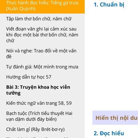
Thực hành đọc hiểu: Tiếng gà trưa
1. Chuẩn bị
(Xuân Quỳnh)
Tập làm thơ bốn chữ, năm chữ
Viết đoạn văn ghi lại cảm xúc sau
khi đọc một bài thơ bốn chữ, năm
chữ
Nói và nghe: Trao đổi về một vấn
đề
Tự đánh giá: Một mình trong mưa
Hướng dẫn tự học 57
Bài 3: Truyện khoa học viễn
tưởng
Kiến thức ngữ văn trang 58, 59
Bạch tuộc (Trích tiểu thuyết Hai
Hiển thị nội d
vạn dặm dưới đáy biển)
Chất làm gỉ (Rây Brét-bơ-ry)
2. Đọc hiểu