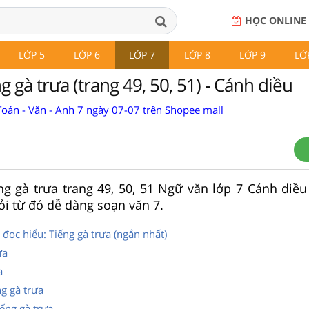
HỌC ONLINE
LỚP 5
LỚP 6
LỚP 7
LỚP 8
LỚP 9
LỚ
g gà trưa (trang 49, 50, 51) - Cánh diều
Toán - Văn - Anh 7 ngày 07-07 trên Shopee mall
ng gà trưa trang 49, 50, 51 Ngữ văn lớp 7 Cánh diều
hỏi từ đó dễ dàng soạn văn 7.
đọc hiểu: Tiếng gà trưa (ngắn nhất)
ưa
a
g gà trưa
iếng gà trưa