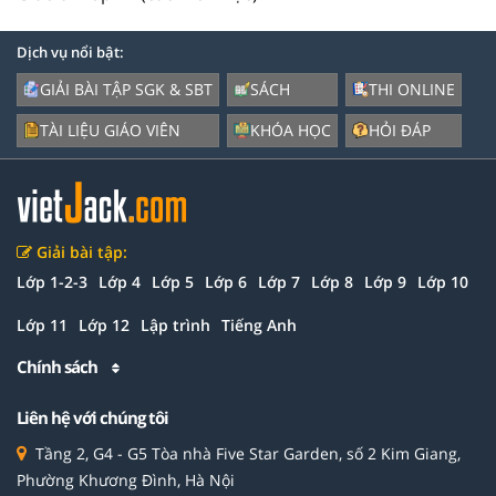
Dịch vụ nổi bật:
GIẢI BÀI TẬP SGK & SBT
SÁCH
THI ONLINE
TÀI LIỆU GIÁO VIÊN
KHÓA HỌC
HỎI ĐÁP
Giải bài tập:
Lớp 1-2-3
Lớp 4
Lớp 5
Lớp 6
Lớp 7
Lớp 8
Lớp 9
Lớp 10
Lớp 11
Lớp 12
Lập trình
Tiếng Anh
Chính sách
Liên hệ với chúng tôi
Tầng 2, G4 - G5 Tòa nhà Five Star Garden, số 2 Kim Giang,
Phường Khương Đình, Hà Nội