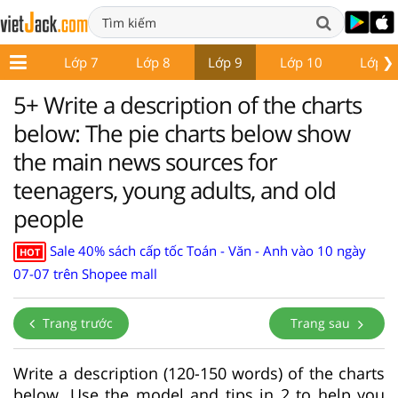
❯
ớp 6
Lớp 7
Lớp 8
Lớp 9
Lớp 10
Lớp 1
5+ Write a description of the charts
below: The pie charts below show
the main news sources for
teenagers, young adults, and old
people
Sale 40% sách cấp tốc Toán - Văn - Anh vào 10 ngày
HOT
07-07 trên Shopee mall
Trang trước
Trang sau
Write a description (120-150 words) of the charts
below. Use the model and tips in 2 to help you