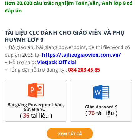
Hơn 20.000 câu trắc nghiệm Toán,Văn, Anh lớp 9 có
đáp án
TÀI LIỆU CLC DÀNH CHO GIÁO VIÊN VÀ PHỤ
HUYNH LỚP 9
+ Bộ giáo án, bài giảng powerpoint, đề thi file word có
đáp án 2025 tại
https://tailieugiaovien.com.vn/
+ Hỗ trợ zalo:
VietJack Official
+ Tổng đài hỗ trợ đăng ký :
084 283 45 85
Bài giảng Powerpoint Văn,
C
Giáo án word 9
Sử, Địa 9....
(
76
tài liệu )
(
36
tài liệu )
XEM TẤT CẢ