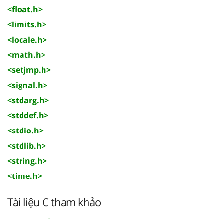
<float.h>
<limits.h>
<locale.h>
<math.h>
<setjmp.h>
<signal.h>
<stdarg.h>
<stddef.h>
<stdio.h>
<stdlib.h>
<string.h>
<time.h>
Tài liệu C tham khảo