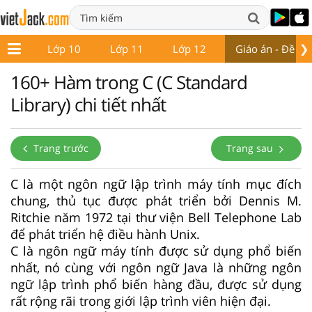
❯
ớp 9
Lớp 10
Lớp 11
Lớp 12
Giáo án - Đề thi
160+ Hàm trong C (C Standard
Library) chi tiết nhất
Trang trước
Trang sau
C là một ngôn ngữ lập trình máy tính mục đích
chung, thủ tục được phát triển bởi Dennis M.
Ritchie năm 1972 tại thư viện Bell Telephone Lab
để phát triển hệ điều hành Unix.
C là ngôn ngữ máy tính được sử dụng phổ biến
nhất, nó cùng với ngôn ngữ Java là những ngôn
ngữ lập trình phổ biến hàng đầu, được sử dụng
rất rộng rãi trong giới lập trình viên hiện đại.