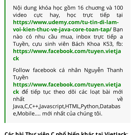
Nội dung khóa học gồm 16 chuơng và 100
video cực hay, học trực tiếp tại
https://www.udemy.com/tu-tin-di-lam-
voi-kien-thuc-ve-java-core-toan-tap/
Bạn
nào có nhu cầu mua, inbox trực tiếp a
Tuyền, cựu sinh viên Bách Khoa K53, fb:
https://www.facebook.com/tuyen.vietja
ck
Follow facebook cá nhân Nguyễn Thanh
Tuyền
https://www.facebook.com/tuyen.vietja
ck
để tiếp tục theo dõi các loạt bài mới
nhất về
Java,C,C++,Javascript,HTML,Python,Databas
e,Mobile.... mới nhất của chúng tôi.
Các bài Thư viện C phổ biến khác tại VietJack
: