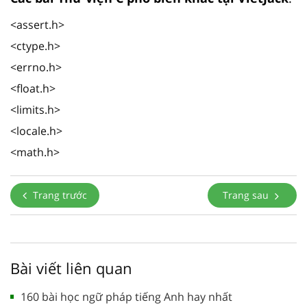
<assert.h>
<ctype.h>
<errno.h>
<float.h>
<limits.h>
<locale.h>
<math.h>
Trang trước
Trang sau
Bài viết liên quan
160 bài học ngữ pháp tiếng Anh hay nhất