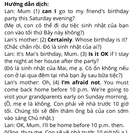
Hướng dẫn dịch:
Lan: Mum (1)
can I
go to my friend's birthday
party this Saturday evening?
(Mẹ ơi, con có thể đi dự tiệc sinh nhật của bạn
con vào tối thứ Bảy này không?)
Lan's mother: (2)
Certainly
. Whose birthday is it?
(Chắc chắn rồi. Đó là sinh nhật của ai?)
Lan: It's Mai's birthday, Mum. (3)
Is it OK
if I stay
the night at her house after the party?
(Đó là sinh nhật của Mai, mẹ ạ. Có ổn không nếu
con ở lại qua đêm tại nhà bạn ấy sau bữa tiệc?)
Lan's mother: Oh, (4)
I’m afraid not
. You must
come back home before 10 p.m. We're going to
visit your grandparents early on Sunday morning.
(Ồ, mẹ e là không. Con phải về nhà trước 10 giờ
tối. Chúng tôi sẽ đến thăm ông bà của con sớm
vào sáng Chủ nhật.)
Lan: OK, Mum. I'll be home before 10 p.m. then.
(Vâng, thưa mẹ. Con sẽ về nhà trước 10 giờ tối ạ.)