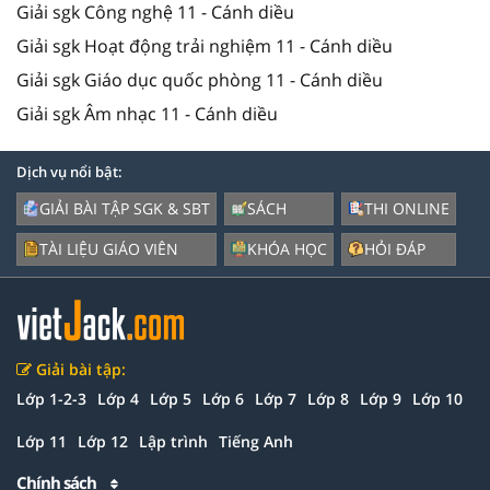
Giải sgk Công nghệ 11 - Cánh diều
Giải sgk Hoạt động trải nghiệm 11 - Cánh diều
Giải sgk Giáo dục quốc phòng 11 - Cánh diều
Giải sgk Âm nhạc 11 - Cánh diều
Dịch vụ nổi bật:
GIẢI BÀI TẬP SGK & SBT
SÁCH
THI ONLINE
TÀI LIỆU GIÁO VIÊN
KHÓA HỌC
HỎI ĐÁP
Giải bài tập:
Lớp 1-2-3
Lớp 4
Lớp 5
Lớp 6
Lớp 7
Lớp 8
Lớp 9
Lớp 10
Lớp 11
Lớp 12
Lập trình
Tiếng Anh
Chính sách