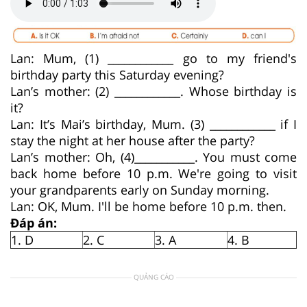
Lan: Mum, (1) ____________ go to my friend's
birthday party this Saturday evening?
Lan’s mother: (2) ____________. Whose birthday is
it?
Lan: It’s Mai’s birthday, Mum. (3) ____________ if I
stay the night at her house after the party?
Lan’s mother: Oh, (4)___________. You must come
back home before 10 p.m. We're going to visit
your grandparents early on Sunday morning.
Lan: OK, Mum. I'll be home before 10 p.m. then.
Đáp án:
1. D
2. C
3. A
4. B
QUẢNG CÁO