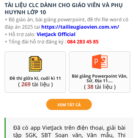
TÀI LIỆU CLC DÀNH CHO GIÁO VIÊN VÀ PHỤ
HUYNH LỚP 10
+ Bộ giáo án, bài giảng powerpoint, đề thi file word có
đáp án 2025 tại
https://tailieugiaovien.com.vn/
+ Hỗ trợ zalo:
VietJack Official
+ Tổng đài hỗ trợ đăng ký :
084 283 45 85
Chuyên đề dạy thêm Toán,
Giáo án word 11
Lí, Hóa ...11
(
84
tài liệu )
(
93
tài liệu )
XEM TẤT CẢ
Đã có app VietJack trên điện thoại, giải bài
tập SGK, SBT Soạn văn, Văn mẫu, Thi