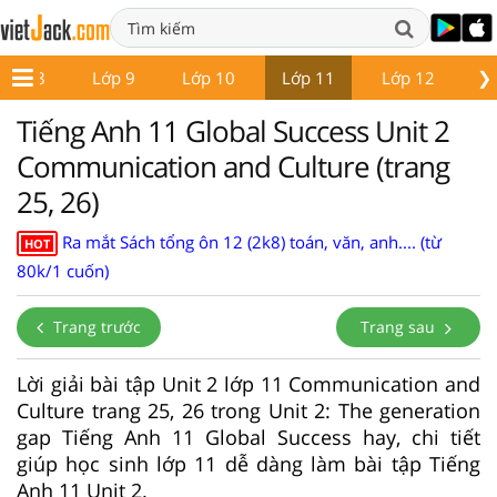
❯
Lớp 8
Lớp 9
Lớp 10
Lớp 11
Lớp 12
Gi
Tiếng Anh 11 Global Success Unit 2
Communication and Culture (trang
25, 26)
Ra mắt Sách tổng ôn 12 (2k8) toán, văn, anh.... (từ
HOT
80k/1 cuốn)
Trang trước
Trang sau
Lời giải bài tập Unit 2 lớp 11 Communication and
Culture trang 25, 26 trong Unit 2: The generation
gap Tiếng Anh 11 Global Success hay, chi tiết
giúp học sinh lớp 11 dễ dàng làm bài tập Tiếng
Anh 11 Unit 2.