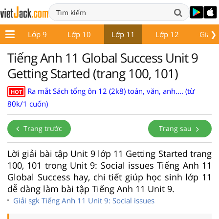
❯
 8
Lớp 9
Lớp 10
Lớp 11
Lớp 12
Giáo 
Tiếng Anh 11 Global Success Unit 9
Getting Started (trang 100, 101)
Ra mắt Sách tổng ôn 12 (2k8) toán, văn, anh.... (từ
HOT
80k/1 cuốn)
Trang trước
Trang sau
Lời giải bài tập Unit 9 lớp 11 Getting Started trang
100, 101 trong Unit 9: Social issues Tiếng Anh 11
Global Success hay, chi tiết giúp học sinh lớp 11
dễ dàng làm bài tập Tiếng Anh 11 Unit 9.
Giải sgk Tiếng Anh 11 Unit 9: Social issues