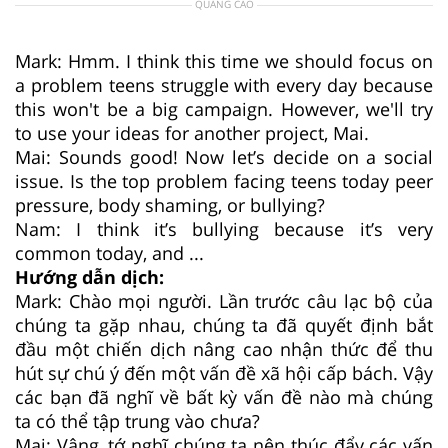
QUẢNG CÁO
Mark: Hmm. I think this time we should focus on
a problem teens struggle with every day because
this won't be a big campaign. However, we'll try
to use your ideas for another project, Mai.
Mai: Sounds good! Now let’s decide on a social
issue. Is the top problem facing teens today peer
pressure, body shaming, or bullying?
Nam: I think it’s bullying because it’s very
common today, and ...
Hướng dẫn dịch:
Mark: Chào mọi người. Lần trước câu lạc bộ của
chúng ta gặp nhau, chúng ta đã quyết định bắt
đầu một chiến dịch nâng cao nhận thức để thu
hút sự chú ý đến một vấn đề xã hội cấp bách. Vậy
các bạn đã nghĩ về bất kỳ vấn đề nào mà chúng
ta có thể tập trung vào chưa?
Mai: Vâng, tớ nghĩ chúng ta nên thúc đẩy các vấn