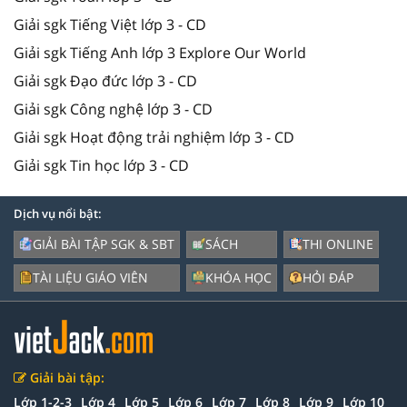
Giải sgk Tiếng Việt lớp 3 - CD
Giải sgk Tiếng Anh lớp 3 Explore Our World
Giải sgk Đạo đức lớp 3 - CD
Giải sgk Công nghệ lớp 3 - CD
Giải sgk Hoạt động trải nghiệm lớp 3 - CD
Giải sgk Tin học lớp 3 - CD
Dịch vụ nổi bật:
GIẢI BÀI TẬP SGK & SBT
SÁCH
THI ONLINE
TÀI LIỆU GIÁO VIÊN
KHÓA HỌC
HỎI ĐÁP
Giải bài tập:
Lớp 1-2-3
Lớp 4
Lớp 5
Lớp 6
Lớp 7
Lớp 8
Lớp 9
Lớp 10