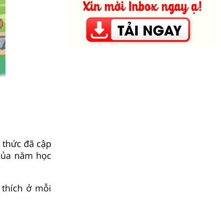
 thức đã cập
 của năm học
 thích ở mỗi