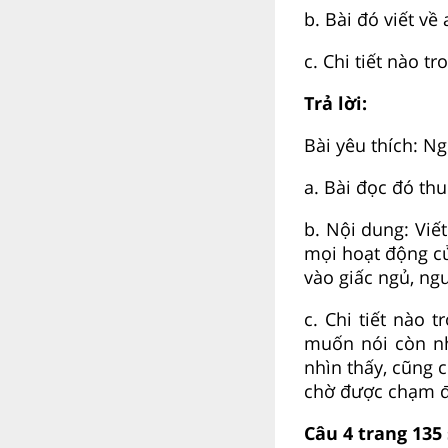
b. Bài đó viết về 
c. Chi tiết nào t
Trả lời:
Bài yêu thích: N
a. Bài đọc đó th
b. Nội dung: Viế
mọi hoạt động của
vào giấc ngủ, ng
c. Chi tiết nào 
muốn nói còn nh
nhìn thấy, cũng 
chờ được chạm đ
Câu 4 trang 135 