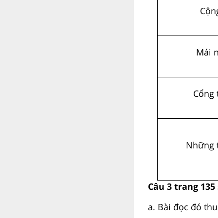
Cộn
Mái 
Cổng 
Những t
Câu 3 trang 135 
a. Bài đọc đó th