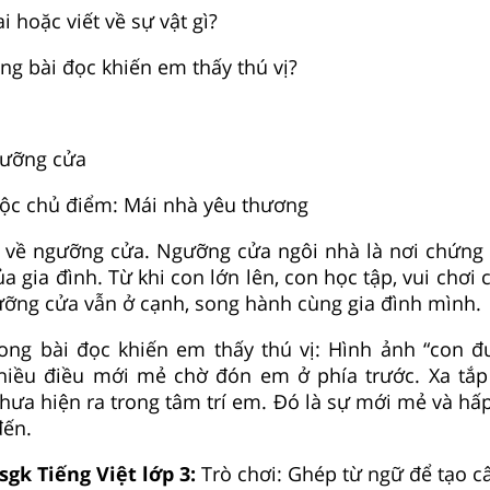
ai hoặc viết về sự vật gì?
rong bài đọc khiến em thấy thú vị?
gưỡng cửa
uộc chủ điểm: Mái nhà yêu thương
t về ngưỡng cửa. Ngưỡng cửa ngôi nhà là nơi chứng k
 gia đình. Từ khi con lớn lên, con học tập, vui chơi c
ưỡng cửa vẫn ở cạnh, song hành cùng gia đình mình.
trong bài đọc khiến em thấy thú vị: Hình ảnh “con đ
iều điều mới mẻ chờ đón em ở phía trước. Xa tắp
chưa hiện ra trong tâm trí em. Đó là sự mới mẻ và h
ến.
sgk Tiếng Việt lớp 3:
Trò chơi: Ghép từ ngữ để tạo c