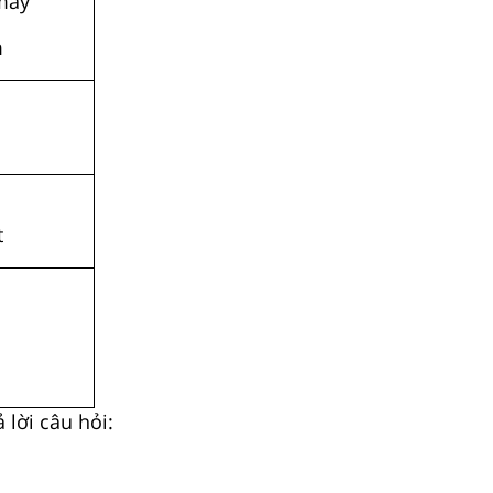
mây
m
t
 lời câu hỏi: