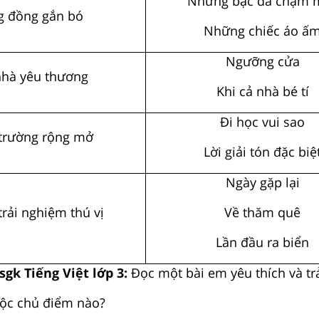
Những bậc đá chạm 
g đồng gắn bó
Những chiếc áo ấ
Ngưỡng cửa
nhà yêu thương
Khi cả nhà bé tí
Đi học vui sao
trường rộng mở
Lời giải tón đặc biệ
Ngày gặp lại
rải nghiệm thú vị
Về thăm quê
Lần đầu ra biển
sgk Tiếng Việt lớp 3:
Đọc một bài em yêu thích và trả
uộc chủ điểm nào?