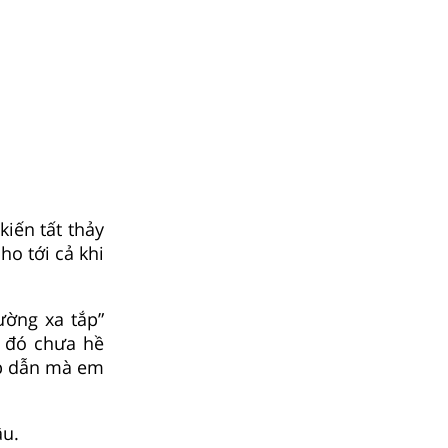
iến tất thảy
ho tới cả khi
ường xa tắp”
 đó chưa hề
ấp dẫn mà em
âu.