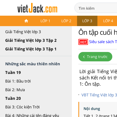
Tiếng Việt lớp 3 Kết nối tri
LỚP 1
LỚP 2
LỚP 3
LỚP 4
thức
Ôn tập cuối họ
Giải Tiếng Việt lớp 3
Giải Tiếng Việt lớp 3 Tập 2
Siêu sale sách 
HOT
Giải Tiếng Việt lớp 3 Tập 1
Trang trước
Những sắc màu thiên nhiên
Lời giải Tiếng Vi
Tuần 19
sách Kết nối tri 
Bài 1: Bầu trời
1: Ôn tập.
Bài 2: Mưa
VBT Tiếng Việt lớp 
Tuần 20
Bài 3: Cóc kiện Trời
Nội dung
Bài 4: Những cái tên đáng yêu
Tiết 1, 2 (trang 13