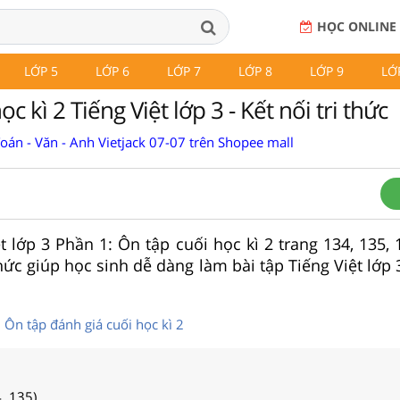
HỌC ONLINE
LỚP 5
LỚP 6
LỚP 7
LỚP 8
LỚP 9
LỚ
c kì 2 Tiếng Việt lớp 3 - Kết nối tri thức
Toán - Văn - Anh Vietjack 07-07 trên Shopee mall
ệt lớp 3 Phần 1: Ôn tập cuối học kì 2 trang 134, 135, 
thức giúp học sinh dễ dàng làm bài tập Tiếng Việt lớp
3 Ôn tập đánh giá cuối học kì 2
4, 135)