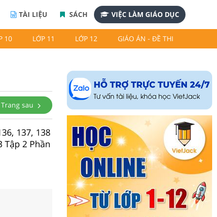
TÀI LIỆU
SÁCH
VIỆC LÀM GIÁO DỤC
P 10
LỚP 11
LỚP 12
GIÁO ÁN - ĐỀ THI
Trang sau
136, 137, 138
 3 Tập 2 Phần