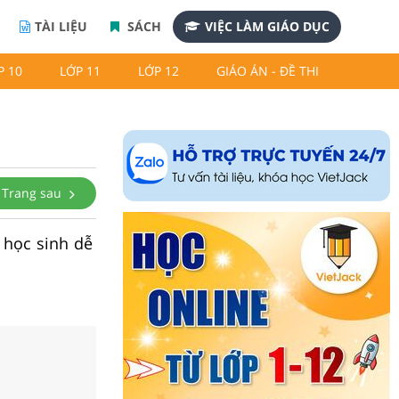
TÀI LIỆU
SÁCH
VIỆC LÀM GIÁO DỤC
P 10
LỚP 11
LỚP 12
GIÁO ÁN - ĐỀ THI
Trang sau
p học sinh dễ