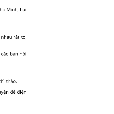
cho Minh, hai
nhau rất to,
 các bạn nói
thì thào.
uyện để điện