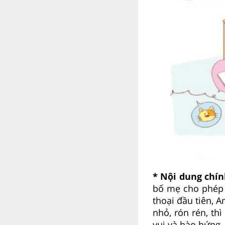
* Nội dung chí
bố mẹ cho phép 
thoại đầu tiên, An
nhỏ, rón rén, th
vui và hào hứng, 