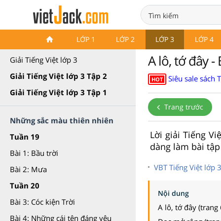
Tiếng Việt lớp 3 Kết nối tri
LỚP 1
LỚP 2
LỚP 3
LỚP 4
thức
A lô, tớ đây -
Giải Tiếng Việt lớp 3
Giải Tiếng Việt lớp 3 Tập 2
Siêu sale sách 
HOT
Giải Tiếng Việt lớp 3 Tập 1
Trang trước
Những sắc màu thiên nhiên
Lời giải Tiếng Vi
Tuần 19
dàng làm bài tập 
Bài 1: Bầu trời
VBT Tiếng Việt lớp 3
Bài 2: Mưa
Tuần 20
Nội dung
Bài 3: Cóc kiện Trời
A lô, tớ đây (trang
Bài 4: Những cái tên đáng yêu