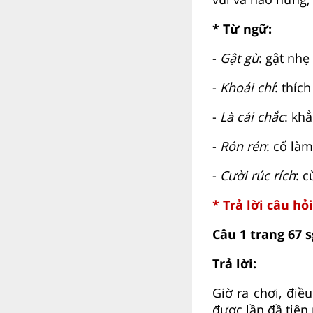
* Từ ngữ:
-
Gật gù
: gật nhẹ
-
Khoái chí
: thíc
-
Là cái chắc
: kh
-
Rón rén
: cố là
-
Cười rúc rích
: c
* Trả lời câu hỏi
Câu 1 trang 67 s
Trả lời:
Giờ ra chơi, điề
được lần đầ tiên