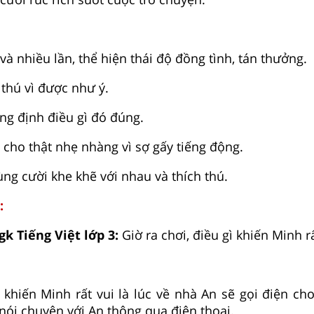
 và nhiều lần, thể hiện thái độ đồng tình, tán thưởng.
h thú vì được như ý.
ẳng định điều gì đó đúng.
m cho thật nhẹ nhàng vì sợ gấy tiếng động.
ùng cười khe khẽ với nhau và thích thú.
:
gk Tiếng Việt lớp 3:
Giờ ra chơi, điều gì khiến Minh rấ
u khiến Minh rất vui là lúc về nhà An sẽ gọi điện ch
 nói chuyện với An thông qua điện thoại.