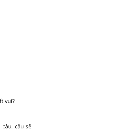
t vui?
o cậu, cậu sẽ