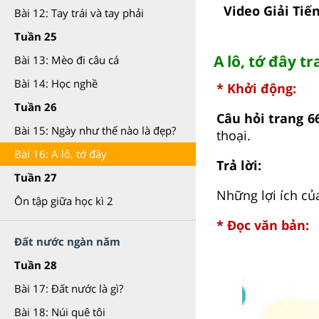
Video Giải Tiến
Bài 12: Tay trái và tay phải
Tuần 25
A lô, tớ đây tr
Bài 13: Mèo đi câu cá
Bài 14: Học nghề
* Khởi động:
Tuần 26
Câu hỏi trang 66
Bài 15: Ngày như thế nào là đẹp?
thoại.
Bài 16: A lô, tớ đây
Trả lời:
Tuần 27
Những lợi ích của
Ôn tập giữa học kì 2
* Đọc văn bản:
Đất nước ngàn năm
Tuần 28
Bài 17: Đất nước là gì?
Bài 18: Núi quê tôi