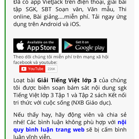
Đã có app VietJack trên điện thoại, giải bài
tập SGK, SBT Soạn văn, Văn mẫu, Thi
online, Bài giảng....miễn phí. Tải ngay ứng
dụng trên Android và iOS.
Theo dõi chúng tôi miễn phí trên mạng xã hội
facebook và youtube:
Loạt bài
Giải Tiếng Việt lớp 3
của chúng
tôi được biên soạn bám sát nội dung sgk
Tiếng Việt lớp 3 Tập 1 và Tập 2 sách Kết nối
tri thức với cuộc sống (NXB Giáo dục).
Nếu thấy hay, hãy động viên và chia sẻ
nhé! Các bình luận không phù hợp với
nội
quy bình luận trang web
sẽ bị cấm bình
luận vĩnh viễn.