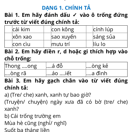
DẠNG 1. CHÍNH TẢ
Bài 1. Em hãy đánh dấu ✓ vào ô trống đứng
trước từ viết đúng chính tả:
cái kim
con kông
cính lúp
xôn xao
sao xuyến
sáng sủa
con cìu
mưu trí
líu lo
Bài 2. Em hãy điền r, d hoặc gi thích hợp vào
chỗ trống:
Thong ….ong
….á đỗ
….òng kẻ
….òng rã
….áo ….iết
….a đình
Bài 3. Em hãy gạch chân vào từ viết đúng
chính tả:
a) (Tre/ che) xanh, xanh tự bao giờ?
(Truyện/ chuyện) ngày xưa đã có bờ (tre/ che)
xanh?
b) Cái trống trường em
Mùa hè cũng (nghỉ/ nghĩ)
Suốt ba tháng liền