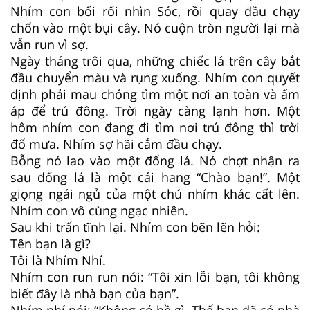
Nhím con bối rối nhìn Sóc, rồi quay đầu chạy
chốn vào một bụi cây. Nó cuộn tròn người lại mà
vẫn run vì sợ.
Ngày tháng trôi qua, những chiếc lá trên cây bắt
đầu chuyển màu và rụng xuống. Nhím con quyết
định phải mau chóng tìm một nơi an toàn và ấm
áp để trú đông. Trời ngày càng lạnh hơn. Một
hôm nhím con đang đi tìm nơi trú đông thì trời
đổ mưa. Nhím sợ hãi cắm đầu chạy.
Bỗng nó lao vào một đống lá. Nó chợt nhận ra
sau đống lá là một cái hang “Chào bạn!”. Một
giọng ngái ngủ của một chú nhím khác cất lên.
Nhím con vô cùng ngạc nhiên.
Sau khi trấn tĩnh lại. Nhím con bẽn lẽn hỏi:
Tên bạn là gì?
Tôi là Nhím Nhí.
Nhím con run run nói: “Tôi xin lỗi bạn, tôi không
biết đây là nhà bạn của bạn”.
Nhím nhí nói: “Không có hề gì. Thế bạn đã có nhà