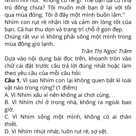
trú đông chưa? Tôi muốn mời bạn ở lại với tôi
qua mùa đông. Tôi ở đây một mình buồn lắm.”
Nhím con rụt rè nhận lời và cảm ơn lòng tốt của
bạn. Cả hai thu dọn và trang trí chỗ ở gọn đẹp.
Chúng rất vui vì không phải sống một mình trong
mùa đông gió lạnh.
Trần Thị Ngọc Trâm
Dựa vào nội dung bài đọc trên, khoanh tròn vào
chữ cái đặt trước câu trả lời đúng nhất hoặc làm
theo yêu cầu của mỗi câu hỏi:
Câu 1.
Vì sao Nhím con lại không quen bất kì loài
vật nào trong rừng? (1 điểm)
A. Vì Nhím xấu xí nên không ai chơi cùng.
B. Vì Nhím chỉ ở trong nhà, không ra ngoài bao
giờ.
C. Vì Nhím sống một mình, không có ai thân
thiết.
D. Vì Nhím nhút nhát, luôn rụt rè, sợ sệt.