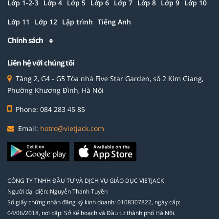
Lớp 1-2-3
Lớp 4
Lớp 5
Lớp 6
Lớp 7
Lớp 8
Lớp 9
Lớp 10
Lớp 11
Lớp 12
Lập trình
Tiếng Anh
Chính sách
Liên hệ với chúng tôi
Tầng 2, G4 - G5 Tòa nhà Five Star Garden, số 2 Kim Giang,
Phường Khương Đình, Hà Nội
Phone: 084 283 45 85
Email:
hotro@vietjack.com
CÔNG TY TNHH ĐẦU TƯ VÀ DỊCH VỤ GIÁO DỤC VIETJACK
Người đại diện: Nguyễn Thanh Tuyền
Số giấy chứng nhận đăng ký kinh doanh: 0108307822, ngày cấp:
04/06/2018, nơi cấp: Sở Kế hoạch và Đầu tư thành phố Hà Nội.