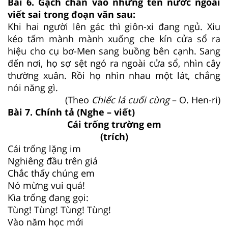
Bài 6. Gạch chân vào những tên nước ngoài
viết sai trong đoạn văn sau:
Khi hai người lên gác thì giôn-xi đang ngủ. Xiu
kéo tấm mành mành xuống che kín cửa sổ ra
hiệu cho cụ bơ-Men sang buồng bên cạnh. Sang
đến nơi, họ sợ sệt ngó ra ngoài cửa sổ, nhìn cây
thường xuân. Rồi họ nhìn nhau một lát, chẳng
nói năng gì.
(Theo
Chiếc lá cuối cùng
– O. Hen-ri)
Bài 7. Chính tả (Nghe – viết)
Cái trống trường em
(trích)
Cái trống lặng im
Nghiêng đầu trên giá
Chắc thấy chúng em
Nó mừng vui quá!
Kìa trống đang gọi:
Tùng! Tùng! Tùng! Tùng!
Vào năm học mới