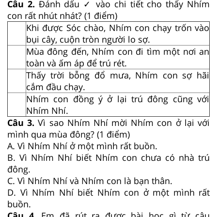
Câu 2.
Đánh dấu ✓ vào chi tiết cho thấy Nhím
con rất nhút nhát? (1 điểm)
Khi được Sóc chào, Nhím con chạy trốn vào
bụi cây, cuộn tròn người lo sợ.
Mùa đông đến, Nhím con đi tìm một nơi an
toàn và ấm áp để trú rét.
Thấy trời bỗng đổ mưa, Nhím con sợ hãi
cắm đầu chạy.
Nhím con đồng ý ở lại trú đông cũng với
Nhím Nhí.
Câu 3.
Vì sao Nhím Nhí mời Nhím con ở lại với
mình qua mùa đông? (1 điểm)
A. Vì Nhím Nhí ở một mình rất buồn.
B. Vì Nhím Nhí biết Nhím con chưa có nhà trú
đông.
C. Vì Nhím Nhí và Nhím con là bạn thân.
D. Vì Nhím Nhí biết Nhím con ở một mình rất
buồn.
Câu 4.
Em đã rút ra được bài học gì từ câu