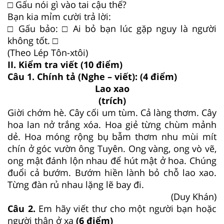
□ Gấu nói gì vào tai cậu thế?
Bạn kia mỉm cười trả lời:
□ Gấu bảo: □ Ai bỏ bạn lúc gặp nguy là người
không tốt. □
(Theo Lép Tôn-xtôi)
II. Kiểm tra viết (10 điểm)
Câu 1. Chính tả (Nghe – viết): (4 điểm)
Lao xao
(trích)
Giời chớm hè. Cây cối um tùm. Cả làng thơm. Cây
hoa lan nở trắng xóa. Hoa giẻ từng chùm mảnh
dẻ. Hoa móng rộng bụ bẫm thơm nhu mùi mít
chín ở góc vườn ông Tuyên. Ong vàng, ong vò vẽ,
ong mật đánh lộn nhau để hút mật ở hoa. Chúng
đuổi cả bướm. Bướm hiền lành bỏ chỗ lao xao.
Từng đàn rủ nhau lặng lẽ bay đi.
(Duy Khán)
Câu 2.
Em hãy viết thư cho một người bạn hoặc
người thân ở xa
(6 điểm)