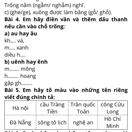
Trống nằm (ngẫm/ nghẫm) nghĩ.
c) (ghe/ge), xuồng được làm bằng (gỗ/ ghỗ).
Bài 4. Em hãy điền vần và thêm dấu thanh
nếu cần vào chỗ trống:
a) au hay âu
kh…. vá,
m…. xanh
diều h….
b) uênh hay ênh
m……. mông
h…….. hoang
gập gh……..
Bài 5. Em hãy tô màu vào những tên riêng
viết đúng chính tả:
cầu Tràng
Trần quốc
công Cửu
Hà nội
Tiền
Toản
Long
Hồ Chí
Đà Nẵng
sông tô lịch
nghệ an
Minh