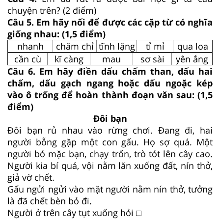
chuyện trên? (2 điểm)
Câu 5. Em hãy nối để được các cặp từ có nghĩa
giống nhau: (1,5 điểm)
nhanh
chăm chỉ
tĩnh lặng
tỉ mỉ
qua loa
cần cù
kĩ càng
mau
sơ sài
yên ắng
Câu 6. Em hãy điền dấu chấm than, dấu hai
chấm, dấu gạch ngang hoặc dấu ngoặc kép
vào ô trống để hoàn thành đoạn văn sau: (1,5
điểm)
Đôi bạn
Đôi bạn rủ nhau vào rừng chơi. Đang đi, hai
người bỗng gặp một con gấu. Họ sợ quá. Một
người bỏ mặc bạn, chạy trốn, trò tót lên cây cao.
Người kia bí quá, vội nằm lăn xuống đất, nín thở,
giả vờ chết.
Gấu ngửi ngửi vào mặt người nằm nín thở, tưởng
là đã chết bèn bỏ đi.
Người ở trên cây tụt xuống hỏi □