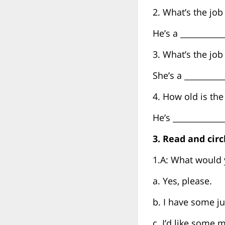
2. What’s the job
He’s a ___________
3. What’s the job
She’s a __________
4. How old is the
He’s _____________
3. Read and circl
1.A: What would yo
a. Yes, please.
b. I have some ju
c. I’d like some m