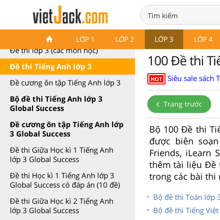
Đề thi Tiếng Anh lớp 3
LỚP 1
LỚP 2
LỚP 3
LỚP 4
Đề thi lớp 3 (các môn học)
100 Đề thi T
Đề thi Tiếng Anh lớp 3
Siêu sale sách 
HOT
Đề cương ôn tập Tiếng Anh lớp 3
Bộ đề thi Tiếng Anh lớp 3
Trang trước
Global Success
Đề cương ôn tập Tiếng Anh lớp
Bộ 100 Đề thi Ti
3 Global Success
được biên soạn
Đề thi Giữa Học kì 1 Tiếng Anh
Friends, iLearn
lớp 3 Global Success
thêm tài liệu Đề
trong các bài thi
Đề thi Học kì 1 Tiếng Anh lớp 3
Global Success có đáp án (10 đề)
Bộ đề thi Toán lớp 3 
Đề thi Giữa Học kì 2 Tiếng Anh
Bộ đề thi Tiếng Việt 
lớp 3 Global Success