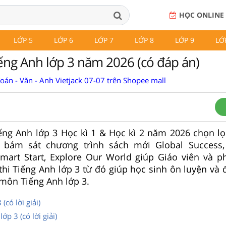
HỌC ONLINE
LỚP 5
LỚP 6
LỚP 7
LỚP 8
LỚP 9
LỚ
iếng Anh lớp 3 năm 2026 (có đáp án)
Toán - Văn - Anh Vietjack 07-07 trên Shopee mall
ếng Anh lớp 3 Học kì 1 & Học kì 2 năm 2026 chọn lọ
 bám sát chương trình sách mới Global Success,
 Smart Start, Explore Our World giúp Giáo viên và 
 thi Tiếng Anh lớp 3 từ đó giúp học sinh ôn luyện và
 môn Tiếng Anh lớp 3.
(có lời giải)
lớp 3 (có lời giải)