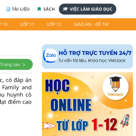
TÀI LIỆU
SÁCH
VIỆC LÀM GIÁO DỤC
P 10
LỚP 11
LỚP 12
GIÁO ÁN - ĐỀ THI
Trang sau
c, có đáp án
 Family and
phụ huynh có
 đạt điểm cao