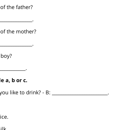
 of the father?
______________.
 of the mother?
______________.
 boy?
___________.
e a, b or c.
u like to drink? - B: ________________________.
ice.
ilk.