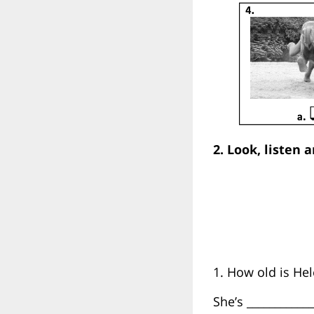
2. Look, listen 
1. How old is He
She’s ____________