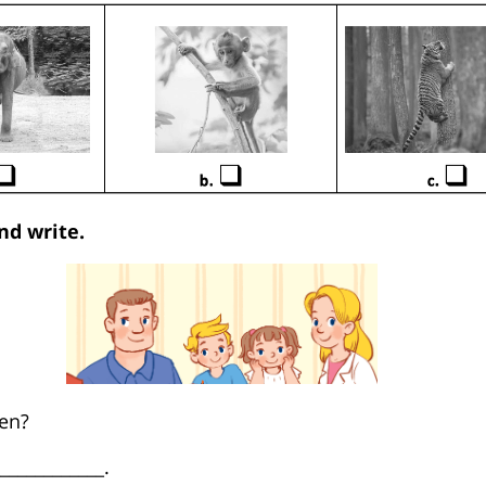
and write.
len?
____________.