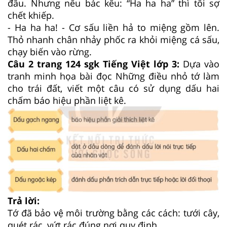
đâu. Nhưng nếu bác kêu: “Ha ha ha” thì tôi sợ
chết khiếp.
- Ha ha ha! - Cơ sấu liền hả to miệng gồm lên.
Thỏ nhanh chân nhảy phốc ra khỏi miệng cá sấu,
chạy biến vào rừng.
Câu 2 trang 124 sgk Tiếng Việt lớp 3:
Dựa vào
tranh minh họa bài đọc Những điều nhỏ tớ làm
cho trái đất, viết một câu có sử dụng dấu hai
chấm báo hiệu phần liệt kê.
Trả lời:
Tớ đã bảo vệ môi trường bằng các cách: tưới cây,
quét rác, vứt rác đúng nơi quy định,…