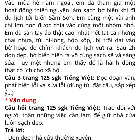
Vào mùa hè năm ngoái, em đã tham gia một
hoạt động thiện nguyện làm sạch bờ biển khi đi
du lịch tới biển Sầm Sơn. Em cùng một vài anh
chị lớn hơn được chia vào cùng một nhóm nhỏ.
Em đã sắn tay áo thật cao, nhặt hết tất cả những
chai nhựa, túi ni-lông, hộp xốp,…bị trôi dạt vào
bờ hoặc do chính khách du lịch vứt ra. Sau 2h
dọn dẹp, bờ biển hiện ra vô cùng sạch sẽ và sáng
sủa. Tuy mệt nhưng em thấy đó là hành động
thật có ích cho xã hội.
Câu 3 trang 125 sgk Tiếng Việt:
Đọc đoạn văn,
phát hiện lỗi và sửa lỗi (dùng từ, đặt câu, sắp xếp
ý…)
* Vận dụng
Câu hỏi trang 125 sgk Tiếng Việt:
Trao đổi với
người thân những việc cần làm để giữ nhà cửa
luôn sạch đẹp.
Trả lời:
- Dọn dẹp nhà cửa thường xuyên.