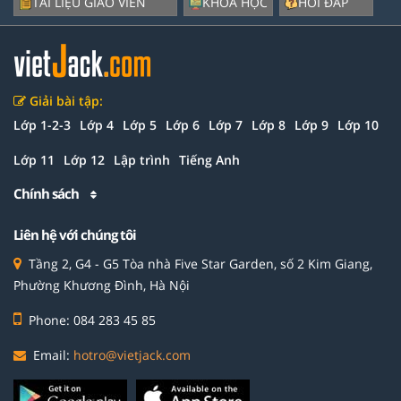
TÀI LIỆU GIÁO VIÊN
KHÓA HỌC
HỎI ĐÁP
Giải bài tập:
Lớp 1-2-3
Lớp 4
Lớp 5
Lớp 6
Lớp 7
Lớp 8
Lớp 9
Lớp 10
Lớp 11
Lớp 12
Lập trình
Tiếng Anh
Chính sách
Liên hệ với chúng tôi
Tầng 2, G4 - G5 Tòa nhà Five Star Garden, số 2 Kim Giang,
Phường Khương Đình, Hà Nội
Phone: 084 283 45 85
Email:
hotro@vietjack.com