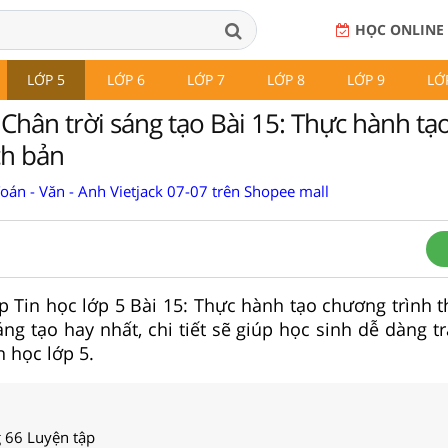
HỌC ONLINE
LỚP 5
LỚP 6
LỚP 7
LỚP 8
LỚP 9
LỚ
 Chân trời sáng tạo Bài 15: Thực hành t
ch bản
Toán - Văn - Anh Vietjack 07-07 trên Shopee mall
tập Tin học lớp 5 Bài 15: Thực hành tạo chương trình 
ng tạo hay nhất, chi tiết sẽ giúp học sinh dễ dàng tr
n học lớp 5.
g 66 Luyện tập