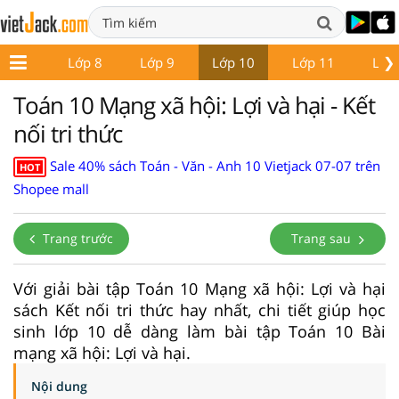
❯
Lớp 7
Lớp 8
Lớp 9
Lớp 10
Lớp 11
Lớp
Toán 10 Mạng xã hội: Lợi và hại - Kết
nối tri thức
Sale 40% sách Toán - Văn - Anh 10 Vietjack 07-07 trên
HOT
Shopee mall
Trang trước
Trang sau
Với giải bài tập Toán 10 Mạng xã hội: Lợi và hại
sách Kết nối tri thức hay nhất, chi tiết giúp học
sinh lớp 10 dễ dàng làm bài tập Toán 10 Bài
mạng xã hội: Lợi và hại.
Nội dung