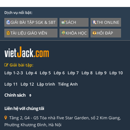
Dịch vụ nổi bật:
GIẢI BÀI TẬP SGK & SBT
SÁCH
THI ONLINE
TÀI LIỆU GIÁO VIÊN
KHÓA HỌC
HỎI ĐÁP
Giải bài tập:
Lớp 1-2-3
Lớp 4
Lớp 5
Lớp 6
Lớp 7
Lớp 8
Lớp 9
Lớp 10
Lớp 11
Lớp 12
Lập trình
Tiếng Anh
Chính sách
Liên hệ với chúng tôi
Tầng 2, G4 - G5 Tòa nhà Five Star Garden, số 2 Kim Giang,
Phường Khương Đình, Hà Nội