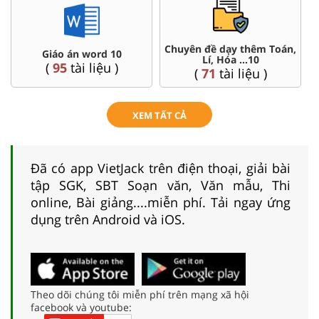
Chuyên đề dạy thêm Toán,
Giáo án word 10
Lí, Hóa ...10
(
95
tài liệu )
(
71
tài liệu )
XEM TẤT CẢ
Đã có app VietJack trên điện thoại, giải bài
tập SGK, SBT Soạn văn, Văn mẫu, Thi
online, Bài giảng....miễn phí. Tải ngay ứng
dụng trên Android và iOS.
Theo dõi chúng tôi miễn phí trên mạng xã hội
facebook và youtube: