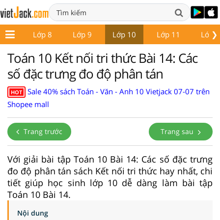
❯
ớp 7
Lớp 8
Lớp 9
Lớp 10
Lớp 11
Lớp 
Toán 10 Kết nối tri thức Bài 14: Các
số đặc trưng đo độ phân tán
Sale 40% sách Toán - Văn - Anh 10 Vietjack 07-07 trên
HOT
Shopee mall
Trang trước
Trang sau
Với giải bài tập Toán 10 Bài 14: Các số đặc trưng
đo độ phân tán sách Kết nối tri thức hay nhất, chi
tiết giúp học sinh lớp 10 dễ dàng làm bài tập
Toán 10 Bài 14.
Nội dung