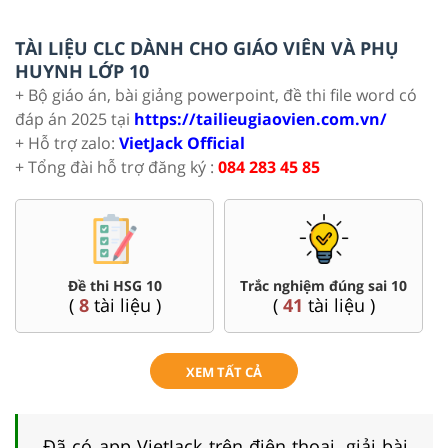
TÀI LIỆU CLC DÀNH CHO GIÁO VIÊN VÀ PHỤ
HUYNH LỚP 10
+ Bộ giáo án, bài giảng powerpoint, đề thi file word có
đáp án 2025 tại
https://tailieugiaovien.com.vn/
+ Hỗ trợ zalo:
VietJack Official
+ Tổng đài hỗ trợ đăng ký :
084 283 45 85
Đề thi HSG 10
Trắc nghiệm đúng sai 10
(
8
tài liệu )
(
41
tài liệu )
XEM TẤT CẢ
Đã có app VietJack trên điện thoại, giải bài