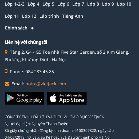
Lớp 1-2-3
Lớp 4
Lớp 5
Lớp 6
Lớp 7
Lớp 8
Lớp 9
Lớp 10
Lớp 11
Lớp 12
Lập trình
Tiếng Anh
Chính sách
Liên hệ với chúng tôi
Tầng 2, G4 - G5 Tòa nhà Five Star Garden, số 2 Kim Giang,
Phường Khương Đình, Hà Nội
Phone: 084 283 45 85
Email:
hotro@vietjack.com
CÔNG TY TNHH ĐẦU TƯ VÀ DỊCH VỤ GIÁO DỤC VIETJACK
Người đại diện: Nguyễn Thanh Tuyền
Số giấy chứng nhận đăng ký kinh doanh: 0108307822, ngày cấp:
04/06/2018, nơi cấp: Sở Kế hoạch và Đầu tư thành phố Hà Nội.