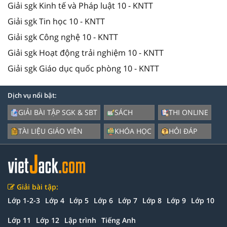
Giải sgk Kinh tế và Pháp luật 10 - KNTT
Giải sgk Tin học 10 - KNTT
Giải sgk Công nghệ 10 - KNTT
Giải sgk Hoạt động trải nghiệm 10 - KNTT
Giải sgk Giáo dục quốc phòng 10 - KNTT
Dịch vụ nổi bật:
GIẢI BÀI TẬP SGK & SBT
SÁCH
THI ONLINE
TÀI LIỆU GIÁO VIÊN
KHÓA HỌC
HỎI ĐÁP
Giải bài tập:
Lớp 1-2-3
Lớp 4
Lớp 5
Lớp 6
Lớp 7
Lớp 8
Lớp 9
Lớp 10
Lớp 11
Lớp 12
Lập trình
Tiếng Anh