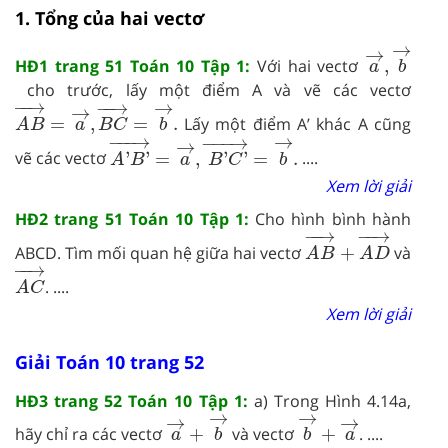
1. Tổng của hai vectơ
a
→
,
b
→
→
→
HĐ1 trang 51 Toán 10 Tập 1:
Với hai vectơ
,
a
b
cho trước, lấy một điểm A và vẽ các vectơ
A
B
→
=
a
→
,
B
C
→
=
b
→
.
−
−
→
→
−
−
→
→
=
,
=
.
Lấy một điểm A’ khác A cũng
A
B
a
B
C
b
A
'
B
'
→
=
a
→
,
B
'
C
'
→
=
b
→
.
−
−−
→
→
−
−−
→
→
vẽ các vectơ
'
'
=
,
'
'
=
.
....
A
B
a
B
C
b
Xem lời giải
HĐ2 trang 51 Toán 10 Tập 1:
Cho hình bình hành
A
B
→
+
A
D
→
−
−
→
−
−
→
ABCD. Tìm mối quan hệ giữa hai vectơ
+
và
A
B
A
D
A
C
→
−
−
→
. ....
A
C
Xem lời giải
Giải Toán 10 trang 52
HĐ3 trang 52 Toán 10 Tập 1:
a) Trong Hình 4.14a,
a
→
+
b
→
b
→
+
a
→
→
→
→
→
hãy chỉ ra các vectơ
+
và vectơ
+
. ....
a
b
b
a