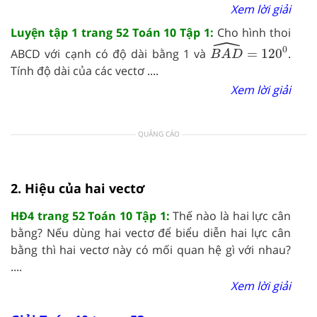
Xem lời giải
Luyện tập 1 trang 52 Toán 10 Tập 1:
Cho hình thoi
ˆ
B
A
D
^
=
120
0
0
ABCD với cạnh có độ dài bằng 1 và
=
120
.
B
A
D
Tính độ dài của các vectơ ....
Xem lời giải
QUẢNG CÁO
2. Hiệu của hai vectơ
HĐ4 trang 52 Toán 10 Tập 1:
Thế nào là hai lực cân
bằng? Nếu dùng hai vectơ để biểu diễn hai lực cân
bằng thì hai vectơ này có mối quan hệ gì với nhau?
....
Xem lời giải