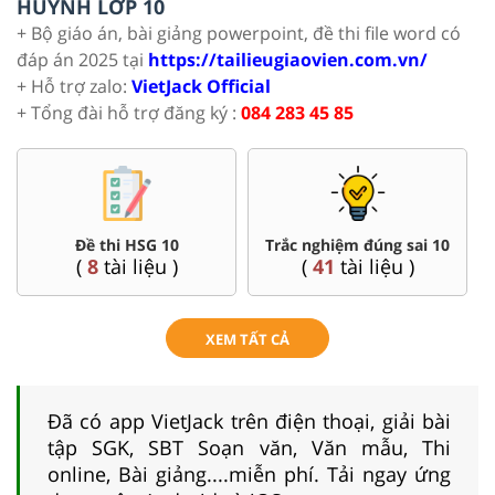
HUYNH LỚP 10
+ Bộ giáo án, bài giảng powerpoint, đề thi file word có
đáp án 2025 tại
https://tailieugiaovien.com.vn/
+ Hỗ trợ zalo:
VietJack Official
+ Tổng đài hỗ trợ đăng ký :
084 283 45 85
Đề thi HSG 10
Trắc nghiệm đúng sai 10
(
8
tài liệu )
(
41
tài liệu )
XEM TẤT CẢ
Đã có app VietJack trên điện thoại, giải bài
tập SGK, SBT Soạn văn, Văn mẫu, Thi
online, Bài giảng....miễn phí. Tải ngay ứng