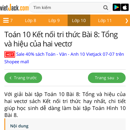
❯
Lớp 7
Lớp 8
Lớp 9
Lớp 10
Lớp 11
Lớ
Toán 10 Kết nối tri thức Bài 8: Tổng
và hiệu của hai vectơ
Sale 40% sách Toán - Văn - Anh 10 Vietjack 07-07 trên
HOT
Shopee mall
Trang trước
Trang sau
Với giải bài tập Toán 10 Bài 8: Tổng và hiệu của
hai vectơ sách Kết nối tri thức hay nhất, chi tiết
giúp học sinh dễ dàng làm bài tập Toán Hình 10
Bài 8.
Nội dung