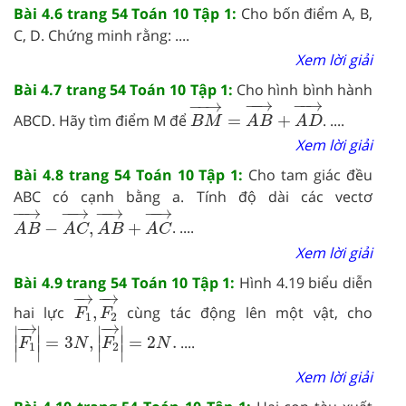
Bài 4.6 trang 54 Toán 10 Tập 1:
Cho bốn điểm A, B,
C, D. Chứng minh rằng: ....
Xem lời giải
Bài 4.7 trang 54 Toán 10 Tập 1:
Cho hình bình hành
B
M
→
=
A
B
→
+
A
D
→
−
−
→
−
−
→
−
−
→
ABCD. Hãy tìm điểm M để
=
+
. ....
B
M
A
B
A
D
Xem lời giải
Bài 4.8 trang 54 Toán 10 Tập 1:
Cho tam giác đều
ABC có cạnh bằng a. Tính độ dài các vectơ
A
B
→
−
A
C
→
,
A
B
→
+
A
C
→
−
−
→
−
−
→
−
−
→
−
−
→
−
,
+
. ....
A
B
A
C
A
B
A
C
Xem lời giải
Bài 4.9 trang 54 Toán 10 Tập 1:
Hình 4.19 biểu diễn
F
1
→
,
F
2
→
−
→
−
→
hai lực
,
cùng tác động lên một vật, cho
F
F
1
2
F
1
→
=
3
N
,
F
2
→
=
2
N
.
−
→
−
→
∣
∣
∣
∣
∣
∣
∣
∣
=
3
,
=
2
.
....
F
N
F
N
1
2
∣
∣
∣
∣
Xem lời giải