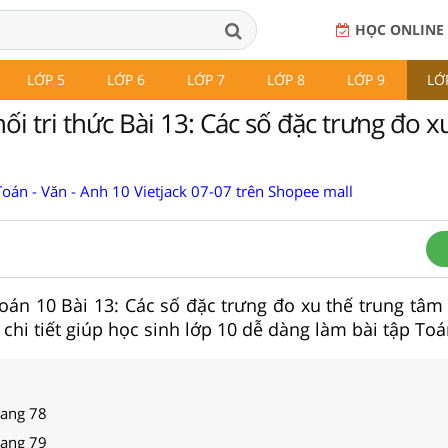
HỌC ONLINE
LỚP 5
LỚP 6
LỚP 7
LỚP 8
LỚP 9
LỚ
ối tri thức Bài 13: Các số đặc trưng đo x
oán - Văn - Anh 10 Vietjack 07-07 trên Shopee mall
 Toán 10 Bài 13: Các số đặc trưng đo xu thế trung tâm
, chi tiết giúp học sinh lớp 10 dễ dàng làm bài tập Toá
rang 78
rang 79