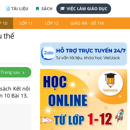
TÀI LIỆU
SÁCH
VIỆC LÀM GIÁO DỤC
P 10
LỚP 11
LỚP 12
GIÁO ÁN - ĐỀ THI
u thế
Trang sau
 sách Kết nối
n 10 Bài 13.