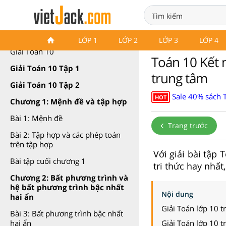
Giải Toán 10 Kết nối tri thức
LỚP 1
LỚP 2
LỚP 3
LỚP 4
Giải Toán 10
Toán 10 Kết n
Giải Toán 10 Tập 1
trung tâm
Giải Toán 10 Tập 2
Sale 40% sách T
HOT
Chương 1: Mệnh đề và tập hợp
Bài 1: Mệnh đề
Trang trước
Bài 2: Tập hợp và các phép toán
trên tập hợp
Với giải bài tập
Bài tập cuối chương 1
tri thức hay nhất
Chương 2: Bất phương trình và
hệ bất phương trình bậc nhất
Nội dung
hai ẩn
Giải Toán lớp 10 t
Bài 3: Bất phương trình bậc nhất
Giải Toán lớp 10 t
hai ẩn