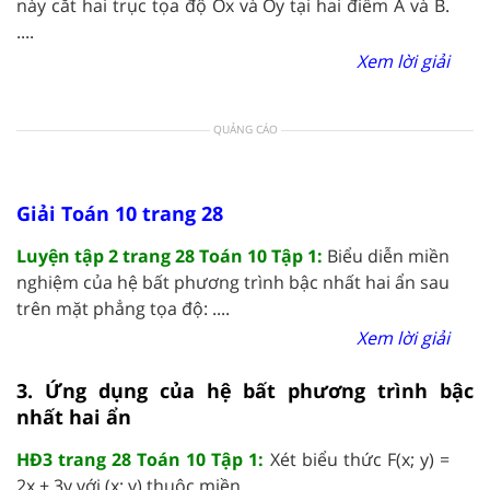
này cắt hai trục tọa độ Ox và Oy tại hai điểm A và B.
....
Xem lời giải
QUẢNG CÁO
Giải Toán 10 trang 28
Luyện tập 2 trang 28 Toán 10 Tập 1:
Biểu diễn miền
nghiệm của hệ bất phương trình bậc nhất hai ẩn sau
trên mặt phẳng tọa độ: ....
Xem lời giải
3. Ứng dụng của hệ bất phương trình bậc
nhất hai ẩn
HĐ3 trang 28 Toán 10 Tập 1:
Xét biểu thức F(x; y) =
2x + 3y với (x; y) thuộc miền ....