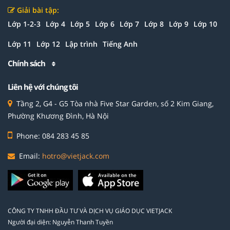
Giải bài tập:
Lớp 1-2-3
Lớp 4
Lớp 5
Lớp 6
Lớp 7
Lớp 8
Lớp 9
Lớp 10
Lớp 11
Lớp 12
Lập trình
Tiếng Anh
Chính sách
Liên hệ với chúng tôi
Tầng 2, G4 - G5 Tòa nhà Five Star Garden, số 2 Kim Giang,
Phường Khương Đình, Hà Nội
Phone: 084 283 45 85
Email:
hotro@vietjack.com
CÔNG TY TNHH ĐẦU TƯ VÀ DỊCH VỤ GIÁO DỤC VIETJACK
Người đại diện: Nguyễn Thanh Tuyền