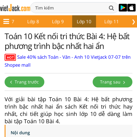
❯
Lớp 7
Lớp 8
Lớp 9
Lớp 10
Lớp 11
Lớ
Toán 10 Kết nối tri thức Bài 4: Hệ bất
phương trình bậc nhất hai ẩn
Sale 40% sách Toán - Văn - Anh 10 Vietjack 07-07 trên
HOT
Shopee mall
Trang trước
Trang sau
Với giải bài tập Toán 10 Bài 4: Hệ bất phương
trình bậc nhất hai ẩn sách Kết nối tri thức hay
nhất, chi tiết giúp học sinh lớp 10 dễ dàng làm
bài tập Toán 10 Bài 4.
Nội dung