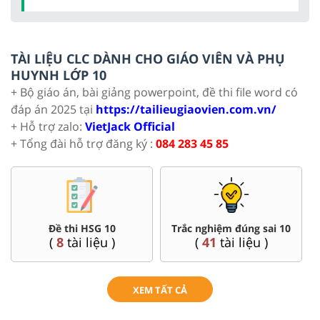
TÀI LIỆU CLC DÀNH CHO GIÁO VIÊN VÀ PHỤ
HUYNH LỚP 10
+ Bộ giáo án, bài giảng powerpoint, đề thi file word có
đáp án 2025 tại
https://tailieugiaovien.com.vn/
+ Hỗ trợ zalo:
VietJack Official
+ Tổng đài hỗ trợ đăng ký :
084 283 45 85
Đề thi HSG 10
Trắc nghiệm đúng sai 10
(
8
tài liệu )
(
41
tài liệu )
XEM TẤT CẢ