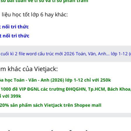
số bài toán về tỉ số và tỉ số phần trăm
liệu học tốt lớp 6 hay khác:
 nối tri thức
 nối tri thức
cuối kì 2 file word cấu trúc mới 2026 Toán, Văn, Anh... lớp 1-12 (
m khác của Vietjack:
 học Toán - Văn - Anh (2026) lớp 1-12 chỉ với 250k
 1000 đề VIP ĐGNL các trường ĐHQGHN, Tp.HCM, Bách Khoa,
ỉ với 399k
 20% sản phẩm sách VietJack trên Shopee mall