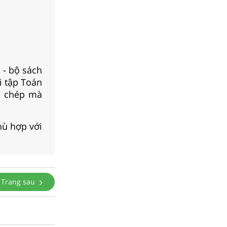
 - bộ sách
i tập Toán
o chép mà
hù hợp với
Trang sau