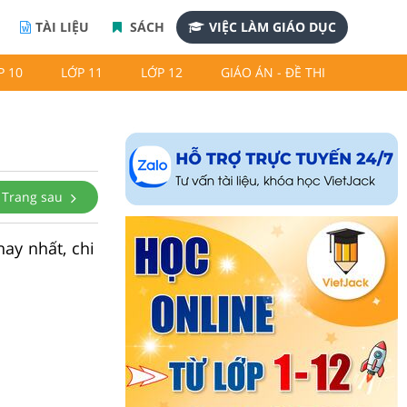
TÀI LIỆU
SÁCH
VIỆC LÀM GIÁO DỤC
P 10
LỚP 11
LỚP 12
GIÁO ÁN - ĐỀ THI
Trang sau
hay nhất, chi