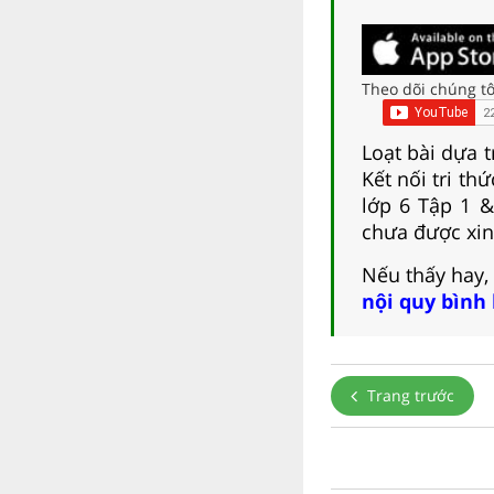
Theo dõi chúng tô
Loạt bài dựa t
Kết nối tri th
lớp 6 Tập 1 
chưa được xin
Nếu thấy hay,
nội quy bình
Trang trước