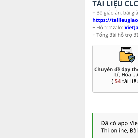
TÀI LIỆU C
+ Bộ giáo án, bài gi
https://tailieugia
+ Hỗ trợ zalo:
VietJ
+ Tổng đài hỗ trợ đ
Trắc nghiệm đúng sai 6
Đề thi giữa kì, c
(
26
tài liệu )
(
141
tài liệ
Đã có app Viet
Thi online, Bà