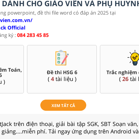
LC DÀNH CHO GIÁO VIÊN VÀ PHỤ HUYN
ảng powerpoint, đề thi file word có đáp án 2025 tại
ovien.com.vn/
ack Official
ăng ký :
084 283 45 85
Bài giảng Powerpoint Văn,
uối kì 6
Giáo án 
Sử, Địa 6....
u )
(
64
tài 
(
33
tài liệu )
XEM TẤT CẢ
Jack trên điện thoại, giải bài tập SGK, SBT Soạn văn
i giảng....miễn phí. Tải ngay ứng dụng trên Android và