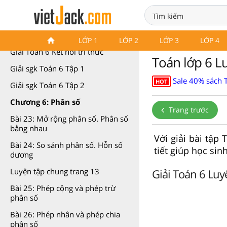
Toán 6 Kết nối tri thức
LỚP 1
LỚP 2
LỚP 3
LỚP 4
Giải Toán 6 Kết nối tri thức
Toán lớp 6 Lu
Giải sgk Toán 6 Tập 1
Sale 40% sách 
HOT
Giải sgk Toán 6 Tập 2
Chương 6: Phân số
Trang trước
Bài 23: Mở rộng phân số. Phân số
bằng nhau
Với giải bài tập 
Bài 24: So sánh phân số. Hỗn số
tiết giúp học sin
dương
Giải Toán 6 Luyệ
Luyện tập chung trang 13
Bài 25: Phép cộng và phép trừ
phân số
Bài 26: Phép nhân và phép chia
phân số