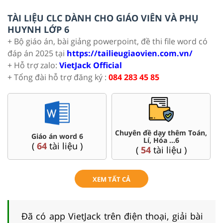
TÀI LIỆU CLC DÀNH CHO GIÁO VIÊN VÀ PHỤ
HUYNH LỚP 6
+ Bộ giáo án, bài giảng powerpoint, đề thi file word có
đáp án 2025 tại
https://tailieugiaovien.com.vn/
+ Hỗ trợ zalo:
VietJack Official
+ Tổng đài hỗ trợ đăng ký :
084 283 45 85
Chuyên đề dạy thêm Toán,
Giáo án word 6
Lí, Hóa ...6
(
64
tài liệu )
(
54
tài liệu )
XEM TẤT CẢ
Đã có app VietJack trên điện thoại, giải bài