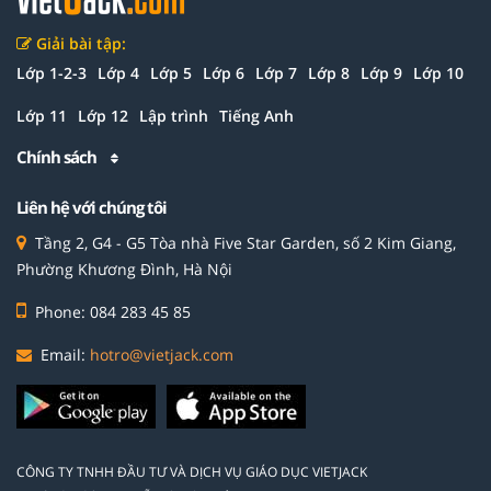
Giải bài tập:
Lớp 1-2-3
Lớp 4
Lớp 5
Lớp 6
Lớp 7
Lớp 8
Lớp 9
Lớp 10
Lớp 11
Lớp 12
Lập trình
Tiếng Anh
Chính sách
Liên hệ với chúng tôi
Tầng 2, G4 - G5 Tòa nhà Five Star Garden, số 2 Kim Giang,
Phường Khương Đình, Hà Nội
Phone: 084 283 45 85
Email:
hotro@vietjack.com
CÔNG TY TNHH ĐẦU TƯ VÀ DỊCH VỤ GIÁO DỤC VIETJACK