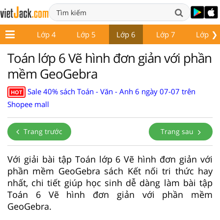
❯
Lớp 3
Lớp 4
Lớp 5
Lớp 6
Lớp 7
Lớp 8
Toán lớp 6 Vẽ hình đơn giản với phần
mềm GeoGebra
Sale 40% sách Toán - Văn - Anh 6 ngày 07-07 trên
HOT
Shopee mall
Trang trước
Trang sau
Với giải bài tập Toán lớp 6 Vẽ hình đơn giản với
phần mềm GeoGebra sách Kết nối tri thức hay
nhất, chi tiết giúp học sinh dễ dàng làm bài tập
Toán 6 Vẽ hình đơn giản với phần mềm
GeoGebra.