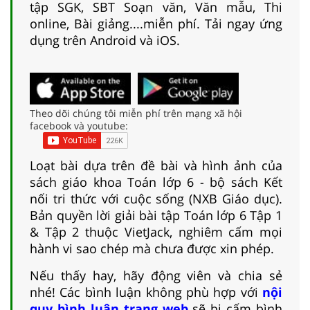
tập SGK, SBT Soạn văn, Văn mẫu, Thi
online, Bài giảng....miễn phí. Tải ngay ứng
dụng trên Android và iOS.
Theo dõi chúng tôi miễn phí trên mạng xã hội
facebook và youtube:
Loạt bài dựa trên đề bài và hình ảnh của
sách giáo khoa Toán lớp 6 - bộ sách Kết
nối tri thức với cuộc sống (NXB Giáo dục).
Bản quyền lời giải bài tập Toán lớp 6 Tập 1
& Tập 2 thuộc VietJack, nghiêm cấm mọi
hành vi sao chép mà chưa được xin phép.
Nếu thấy hay, hãy động viên và chia sẻ
nhé! Các bình luận không phù hợp với
nội
quy bình luận trang web
sẽ bị cấm bình