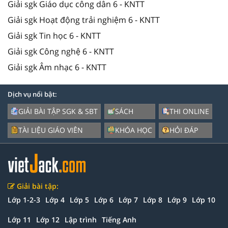
Giải sgk Giáo dục công dân 6 - KNTT
Giải sgk Hoạt động trải nghiệm 6 - KNTT
Giải sgk Tin học 6 - KNTT
Giải sgk Công nghệ 6 - KNTT
Giải sgk Âm nhạc 6 - KNTT
Dịch vụ nổi bật:
GIẢI BÀI TẬP SGK & SBT
SÁCH
THI ONLINE
TÀI LIỆU GIÁO VIÊN
KHÓA HỌC
HỎI ĐÁP
Giải bài tập:
Lớp 1-2-3
Lớp 4
Lớp 5
Lớp 6
Lớp 7
Lớp 8
Lớp 9
Lớp 10
Lớp 11
Lớp 12
Lập trình
Tiếng Anh