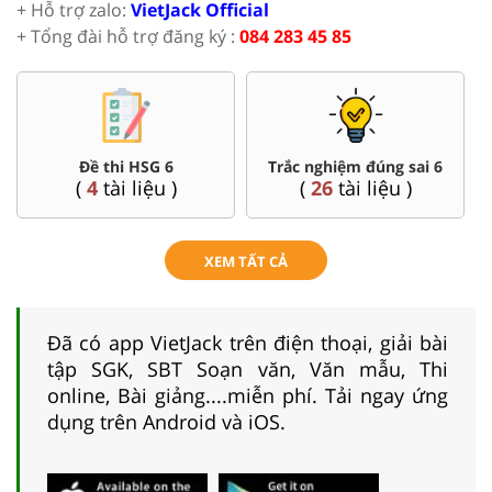
+ Hỗ trợ zalo:
VietJack Official
+ Tổng đài hỗ trợ đăng ký :
084 283 45 85
6
Trắc nghiệm đúng sai 6
Đề thi giữa kì, cuối kì
)
(
26
tài liệu )
(
141
tài liệu )
XEM TẤT CẢ
Đã có app VietJack trên điện thoại, giải bài
tập SGK, SBT Soạn văn, Văn mẫu, Thi
online, Bài giảng....miễn phí. Tải ngay ứng
dụng trên Android và iOS.