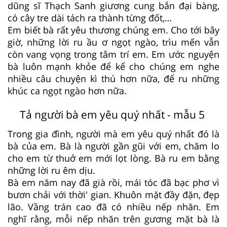
dũng sĩ Thạch Sanh giương cung bắn đại bàng,
có cây tre dài tách ra thành từng đốt,…
Em biết bà rất yêu thương chúng em. Cho tới bây
giờ, những lời ru ầu ơ ngọt ngào, trìu mến vẫn
còn vang vọng trong tâm trí em. Em ước nguyện
bà luôn mạnh khỏe để kể cho chúng em nghe
nhiều câu chuyện kì thú hơn nữa, để ru những
khúc ca ngọt ngào hơn nữa.
Tả người bà em yêu quý nhất - mẫu 5
Trong gia đình, người mà em yêu quý nhất đó là
bà của em. Bà là người gần gũi với em, chăm lo
cho em từ thuở em mới lọt lòng. Bà ru em bằng
những lời ru êm dịu.
Bà em năm nay đã già rồi, mái tóc đã bạc phơ vì
bươn chải với thời' gian. Khuôn mặt đầy đặn, đẹp
lão. Vầng trán cao đã có nhiều nếp nhăn. Em
nghĩ rằng, mỗi nếp nhăn trên gương mặt bà là