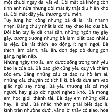
một chuỗi ngày dài vất vả. Đôi mắt bà không còn
tinh anh nữa nhưng đôi mắt ấy thật dịu hiền khó
tả. Đôi mắt đầy yêu thương, trìu mến.
Tuy lưng hơi còng nhưng bà đi lại rất nhanh
nhẹn. Đáng chú ý nhất là đôi tay khéo léo của bà.
Đôi bàn tay ấy đã chai sần, những ngón tay gầy
gầy, xương xương nhưng bà làm biết bao nhiêu
là việc. Bà rất thích lao động, ít nghỉ ngơi. Bà
thích làm bánh, nấu ăn, dọn dẹp đồ dùng gọn
gàng, ngăn nắp.
Những ngày thơ ấu, em được sống trong tình yêu
bao la của bà. Bà bao giờ cũng yêu quý và chăm
sóc em. Bằng những câu ca dao ru hò êm ái,
những câu chuyện cổ tích li kì, bà đã đưa em vào
giấc ngủ say nồng. Bà yêu thương tất cả mọi
người, hay giúp đỡ người nghèo khó. Bà mong
em học giỏi, thành tài. Bà dạy em những điều
hay, lẽ phải. Bà nhắc nhở em phải biết đạo lí,
kính trên nhường dưới, vâng lời thầy cô giáo, hòa