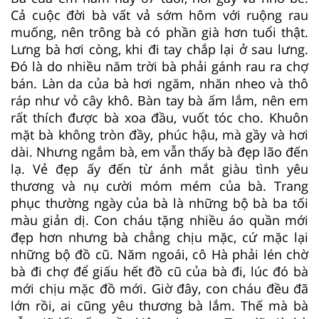
Cả cuộc đời bà vất vả sớm hôm với ruộng rau
muống, nên trông bà có phần già hơn tuổi thật.
Lưng bà hơi còng, khi đi tay chắp lại ở sau lưng.
Đó là do nhiều năm trời bà phải gánh rau ra chợ
bán. Làn da của bà hơi ngăm, nhăn nheo và thô
ráp như vỏ cây khô. Bàn tay bà ấm lắm, nên em
rất thích được bà xoa đầu, vuốt tóc cho. Khuôn
mặt bà không tròn đầy, phúc hậu, mà gầy và hơi
dài. Nhưng ngắm bà, em vẫn thấy bà đẹp lão đến
lạ. Vẻ đẹp ấy đến từ ánh mắt giàu tình yêu
thương và nụ cười móm mém của bà. Trang
phục thường ngày của bà là những bộ bà ba tối
màu giản dị. Con cháu tặng nhiều áo quần mới
đẹp hơn nhưng bà chẳng chịu mặc, cứ mặc lại
những bộ đồ cũ. Năm ngoái, cô Hà phải lén chờ
bà đi chợ để giấu hết đồ cũ của bà đi, lúc đó bà
mới chịu mặc đồ mới. Giờ đây, con cháu đều đã
lớn rồi, ai cũng yêu thương bà lắm. Thế mà bà