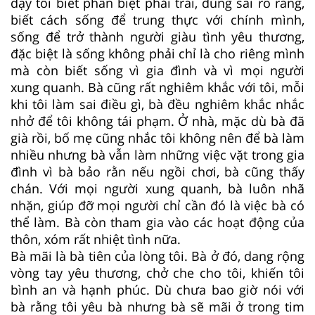
dạy tôi biết phân biệt phải trái, đúng sai rõ ràng,
biết cách sống để trung thực với chính mình,
sống để trở thành người giàu tình yêu thương,
đặc biệt là sống không phải chỉ là cho riêng mình
mà còn biết sống vì gia đình và vì mọi người
xung quanh. Bà cũng rất nghiêm khắc với tôi, mỗi
khi tôi làm sai điều gì, bà đều nghiêm khắc nhắc
nhở để tôi không tái phạm. Ở nhà, mặc dù bà đã
già rồi, bố mẹ cũng nhắc tôi không nên để bà làm
nhiều nhưng bà vẫn làm những việc vặt trong gia
đình vì bà bảo rằn nếu ngồi chơi, bà cũng thấy
chán. Với mọi người xung quanh, bà luôn nhã
nhặn, giúp đỡ mọi người chỉ cần đó là việc bà có
thể làm. Bà còn tham gia vào các hoạt động của
thôn, xóm rất nhiệt tình nữa.
Bà mãi là bà tiên của lòng tôi. Bà ở đó, dang rộng
vòng tay yêu thương, chở che cho tôi, khiến tôi
bình an và hạnh phúc. Dù chưa bao giờ nói với
bà rằng tôi yêu bà nhưng bà sẽ mãi ở trong tim