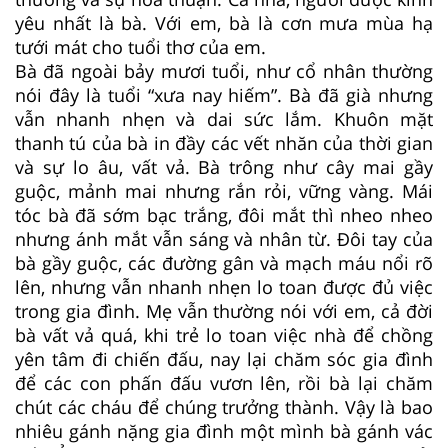
yêu nhất là bà. Với em, bà là cơn mưa mùa hạ
tưới mát cho tuổi thơ của em.
Bà đã ngoài bảy mươi tuổi, như cổ nhân thường
nói đây là tuổi “xưa nay hiếm”. Bà đã già nhưng
vẫn nhanh nhẹn và dai sức lắm. Khuôn mặt
thanh tú của bà in đầy các vết nhăn của thời gian
và sự lo âu, vất vả. Bà trông như cây mai gầy
guộc, mảnh mai nhưng rắn rỏi, vững vàng. Mái
tóc bà đã sớm bạc trắng, đôi mắt thì nheo nheo
nhưng ánh mắt vẫn sáng và nhân từ. Đôi tay của
bà gầy guộc, các đường gân và mạch máu nổi rõ
lên, nhưng vẫn nhanh nhẹn lo toan được đủ việc
trong gia đình. Mẹ vẫn thường nói với em, cả đời
bà vất vả quá, khi trẻ lo toan việc nhà để chồng
yên tâm đi chiến đấu, nay lại chăm sóc gia đình
để các con phấn đấu vươn lên, rồi bà lại chăm
chút các cháu để chúng trưởng thành. Vậy là bao
nhiêu gánh nặng gia đình một mình bà gánh vác