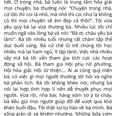
hết. Ở trong nhà, bà luôn là trung tâm hòa giải
mọi chuyện, bà thường nói: “Chuyện trong nhà,
cứ lớn thì coi là nhỏ, mà nhỏ thì coi như là không
có thì mọi chuyện sẽ êm đẹp cả thôi!”. Tôi vừa
yêu quý bà lại vừa thương bà. Nhiều lúc tôi chỉ
muốn ngã vào lòng bà và nói: “Bà ơi, cháu yêu bà
lắm!". Bà tôi nhiều tuổi nhưng rất chăm tập thể
dục buổi sáng. Bà cứ chê lũ trẻ chúng tôi học
nhiều mà lại ham ngủ, ít tập tành. Việc nhà nhiều
vậy mà bà tôi vẫn tham gia tích cực các hoạt
động xã hội. Bà tham gia Hội phụ nữ phường,
Hội hòa giải, Hội từ thiện,… Ai ai cũng quý mến
bà, có việc gì mọi người thường tới hỏi và nghe
bà phân tích. Bà tôi không khéo nói, nhưng bà
nói lại hợp tình hợp lí nên dễ thuyết phục mọi
người. Vừa rồi, nhà bác hàng xóm sơ ý bị cháy,
bà kêu gọi mọi người giúp đỡ để vượt qua khó
khăn buổi đầu. Tôi thật sự tự hào về bà mình. Bà
sống giản dị và khiêm nhường. Những bữa cơm