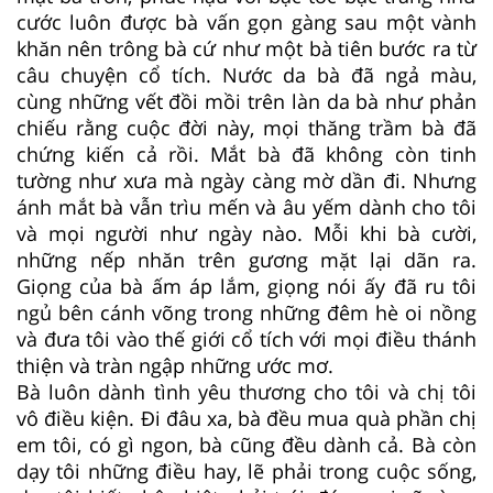
cước luôn được bà vấn gọn gàng sau một vành
khăn nên trông bà cứ như một bà tiên bước ra từ
câu chuyện cổ tích. Nước da bà đã ngả màu,
cùng những vết đồi mồi trên làn da bà như phản
chiếu rằng cuộc đời này, mọi thăng trầm bà đã
chứng kiến cả rồi. Mắt bà đã không còn tinh
tường như xưa mà ngày càng mờ dần đi. Nhưng
ánh mắt bà vẫn trìu mến và âu yếm dành cho tôi
và mọi người như ngày nào. Mỗi khi bà cười,
những nếp nhăn trên gương mặt lại dãn ra.
Giọng của bà ấm áp lắm, giọng nói ấy đã ru tôi
ngủ bên cánh võng trong những đêm hè oi nồng
và đưa tôi vào thế giới cổ tích với mọi điều thánh
thiện và tràn ngập những ước mơ.
Bà luôn dành tình yêu thương cho tôi và chị tôi
vô điều kiện. Đi đâu xa, bà đều mua quà phần chị
em tôi, có gì ngon, bà cũng đều dành cả. Bà còn
dạy tôi những điều hay, lẽ phải trong cuộc sống,