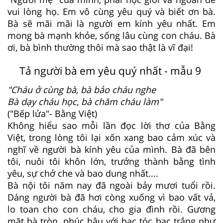
vui lòng họ. Em vô cùng yêu quý và biết ơn bà.
Bà sẽ mãi mãi là người em kính yêu nhất. Em
mong bà mạnh khỏe, sống lâu cùng con cháu. Bà
ơi, bà bình thường thôi mà sao thật là vĩ đại!
Tả người bà em yêu quý nhất - mẫu 9
"Cháu ở cùng bà, bà bảo cháu nghe
Bà dạy cháu học, bà chăm cháu làm"
("Bếp lửa"- Bằng Việt)
Không hiểu sao mỗi lần đọc lời thơ của Bằng
Việt, trong lòng tôi lại xốn xang bao cảm xúc và
nghĩ về người bà kính yêu của mình. Bà đã bên
tôi, nuôi tôi khôn lớn, trưởng thành bằng tình
yêu, sự chở che và bao dung nhất....
Bà nội tôi năm nay đã ngoài bảy mươi tuổi rồi.
Dáng người bà đã hơi còng xuống vì bao vất vả,
lo toan cho con cháu, cho gia đình rồi. Gương
mặt bà tròn, phúc hậu với bạc tóc bạc trắng như