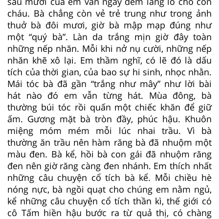
sáu mươi của em vẫn ngày đêm lắng lo cho con
cháu. Bà chẳng còn vẻ trẻ trung như trong ảnh
thuở bà đôi mươi, giờ bà mập mạp đúng như
một “quý bà”. Làn da trắng mịn giờ đây toàn
những nếp nhăn. Mỗi khi nở nụ cười, những nếp
nhăn khẽ xô lại. Em thầm nghĩ, có lẽ đó là dấu
tích của thời gian, của bao sự hi sinh, nhọc nhằn.
Mái tóc bà đã gần “trắng như mây” như lời bài
hát nào đó em vẫn từng hát. Mùa đông, bà
thường búi tóc rồi quấn một chiếc khăn để giữ
ấm. Gương mặt bà tròn đầy, phúc hậu. Khuôn
miệng móm mém mỗi lúc nhai trầu. Vì bà
thường ăn trầu nên hàm răng bà đã nhuộm một
màu đen. Bà kể, hồi bà con gái đã nhuộm răng
đen nên giờ răng càng đen nhánh. Em thích nhất
những câu chuyện cổ tích bà kể. Mỗi chiều hè
nóng nực, bà ngồi quạt cho chúng em nằm ngủ,
kể những câu chuyện cổ tích thần kì, thế giới có
cô Tấm hiền hậu bước ra từ quả thị, có chàng