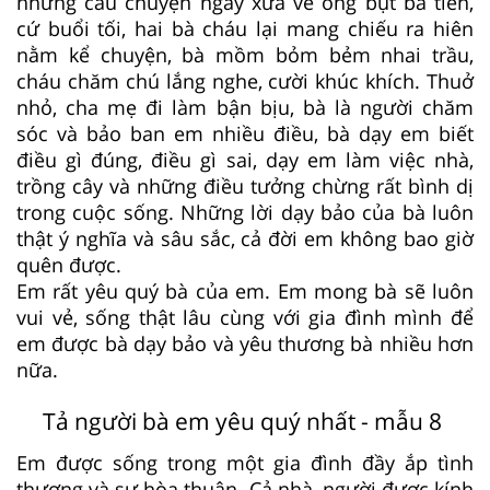
những câu chuyện ngày xưa về ông bụt bà tiên,
cứ buổi tối, hai bà cháu lại mang chiếu ra hiên
nằm kể chuyện, bà mồm bỏm bẻm nhai trầu,
cháu chăm chú lắng nghe, cười khúc khích. Thuở
nhỏ, cha mẹ đi làm bận bịu, bà là người chăm
sóc và bảo ban em nhiều điều, bà dạy em biết
điều gì đúng, điều gì sai, dạy em làm việc nhà,
trồng cây và những điều tưởng chừng rất bình dị
trong cuộc sống. Những lời dạy bảo của bà luôn
thật ý nghĩa và sâu sắc, cả đời em không bao giờ
quên được.
Em rất yêu quý bà của em. Em mong bà sẽ luôn
vui vẻ, sống thật lâu cùng với gia đình mình để
em được bà dạy bảo và yêu thương bà nhiều hơn
nữa.
Tả người bà em yêu quý nhất - mẫu 8
Em được sống trong một gia đình đầy ắp tình
thương và sự hòa thuận. Cả nhà, người được kính