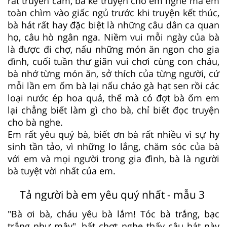
rất truyền cảm, bà kể truyện cho em nghe mà em
toàn chìm vào giấc ngủ trước khi truyện kết thúc,
bà hát rất hay đặc biệt là những câu dân ca quan
họ, câu hò ngân nga. Niềm vui mỗi ngày của bà
là được đi chợ, nấu những món ăn ngon cho gia
đình, cuối tuần thư giãn vui chơi cùng con cháu,
bà nhớ từng món ăn, sở thích của từng người, cứ
mỗi lần em ốm bà lại nấu cháo gà hạt sen rồi các
loại nước ép hoa quả, thế mà có đợt bà ốm em
lại chẳng biết làm gì cho bà, chỉ biết đọc truyện
cho bà nghe.
Em rất yêu quý bà, biết ơn bà rất nhiều vì sự hy
sinh tần tảo, vì những lo lắng, chăm sóc của bà
với em và mọi người trong gia đình, bà là người
bà tuyệt vời nhất của em.
Tả người bà em yêu quý nhất - mẫu 3
"Bà ơi bà, cháu yêu bà lắm! Tóc bà trắng, bạc
trắng như mây", bất chợt nghe thấy câu hát này