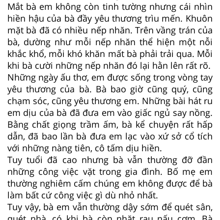
Mắt bà em không còn tinh tường nhưng cái nhìn
hiền hậu của bà đầy yêu thương trìu mến. Khuôn
mặt bà đã có nhiều nếp nhăn. Trên vầng trán của
bà, dường như mỗi nếp nhăn thể hiện một nỗi
khắc khổ, mỗi khó khăn mất bà phải trải qua. Mỗi
khi bà cười những nếp nhăn đó lại hằn lên rất rõ.
Những ngày ấu thơ, em được sống trong vòng tay
yêu thương của bà. Bà bao giờ cũng quý, cũng
chạm sóc, cũng yêu thương em. Những bài hát ru
em dịu của bà đã đưa em vào giấc ngủ say nồng.
Bằng chất giọng trầm ấm, bà kể chuyện rất hấp
dẫn, đã bao lần bà đưa em lạc vào xứ sở cổ tích
với những nàng tiên, cô tấm dịu hiền.
Tuy tuổi đã cao nhưng bà vẫn thường đỡ đần
những công việc vặt trong gia đình. Bố mẹ em
thường nghiêm cấm chúng em không được để bà
làm bất cứ công việc gì dù nhỏ nhất.
Tuy vậy, bà em vẫn thường dậy sớm để quét sân,
quét nhà, có khi bà còn nhặt rau nấu cơm. Bà