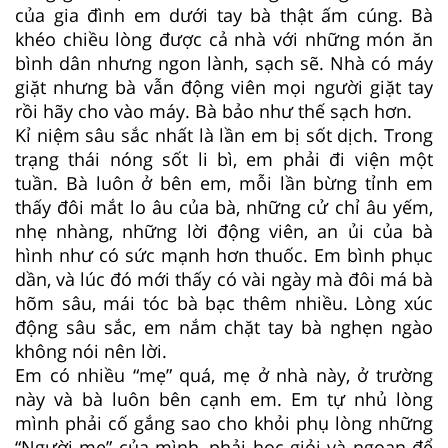
của gia đình em dưới tay bà thật ấm cúng. Bà
khéo chiều lòng được cả nhà với những món ăn
bình dân nhưng ngon lành, sạch sẽ. Nhà có máy
giặt nhưng bà vẫn động viên mọi người giặt tay
rồi hãy cho vào máy. Bà bảo như thế sạch hơn.
Kỉ niệm sâu sắc nhất là lần em bị sốt dịch. Trong
trạng thái nóng sốt li bì, em phải đi viện một
tuần. Bà luôn ở bên em, mỗi lần bừng tỉnh em
thấy đôi mắt lo âu của bà, những cử chỉ âu yếm,
nhẹ nhàng, những lời động viên, an ủi của bà
hình như có sức mạnh hơn thuốc. Em bình phục
dần, và lúc đó mới thấy có vài ngày mà đôi má bà
hõm sâu, mái tóc bà bạc thêm nhiều. Lòng xúc
động sâu sắc, em nắm chặt tay bà nghẹn ngào
không nói nên lời.
Em có nhiều “mẹ” quá, mẹ ở nhà này, ở trường
này và bà luôn bên cạnh em. Em tự nhủ lòng
mình phải cố gắng sao cho khỏi phụ lòng những
“Người mẹ” của mình, phải học giỏi và ngoan để