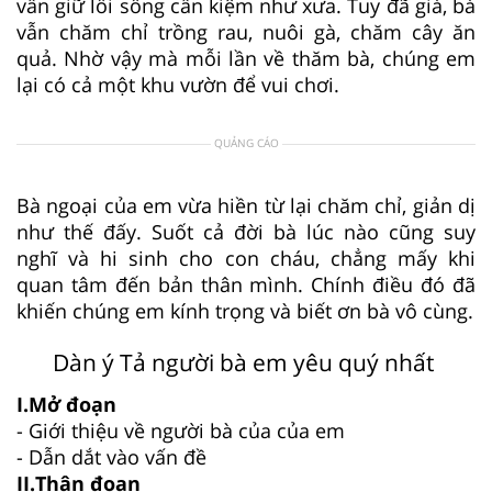
vẫn giữ lối sống cần kiệm như xưa. Tuy đã già, bà
vẫn chăm chỉ trồng rau, nuôi gà, chăm cây ăn
quả. Nhờ vậy mà mỗi lần về thăm bà, chúng em
lại có cả một khu vườn để vui chơi.
QUẢNG CÁO
Bà ngoại của em vừa hiền từ lại chăm chỉ, giản dị
như thế đấy. Suốt cả đời bà lúc nào cũng suy
nghĩ và hi sinh cho con cháu, chẳng mấy khi
quan tâm đến bản thân mình. Chính điều đó đã
khiến chúng em kính trọng và biết ơn bà vô cùng.
Dàn ý Tả người bà em yêu quý nhất
I.Mở đoạn
- Giới thiệu về người bà của của em
- Dẫn dắt vào vấn đề
II.Thân đoạn