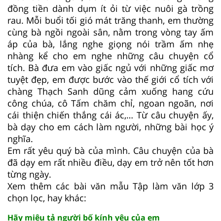
đồng tiền dành dụm ít ỏi từ việc nuôi gà trồng
rau. Mỗi buổi tối gió mát trăng thanh, em thường
cùng bà ngồi ngoài sân, nằm trong vòng tay ấm
áp của bà, lắng nghe giọng nói trầm ấm nhẹ
nhàng kể cho em nghe những câu chuyện cổ
tích. Bà đưa em vào giấc ngủ với những giấc mơ
tuyệt đẹp, em được bước vào thế giới cổ tích với
chàng Thạch Sanh dũng cảm xuống hang cứu
công chúa, cô Tấm chăm chỉ, ngoan ngoãn, nơi
cái thiện chiến thắng cái ác,… Từ câu chuyện ấy,
bà dạy cho em cách làm người, những bài học ý
nghĩa.
Em rất yêu quý bà của mình. Câu chuyện của bà
đã dạy em rất nhiều điều, dạy em trở nên tốt hơn
từng ngày.
Xem thêm các bài văn mẫu Tập làm văn lớp 3
chọn lọc, hay khác:
Hãy miêu tả người bố kính yêu của em