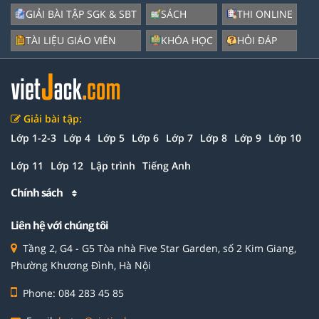
GIẢI BÀI TẬP SGK & SBT
SÁCH
THI ONLINE
TÀI LIỆU GIÁO VIÊN
KHÓA HỌC
HỎI ĐÁP
Giải bài tập:
Lớp 1-2-3
Lớp 4
Lớp 5
Lớp 6
Lớp 7
Lớp 8
Lớp 9
Lớp 10
Lớp 11
Lớp 12
Lập trình
Tiếng Anh
Chính sách
Liên hệ với chúng tôi
Tầng 2, G4 - G5 Tòa nhà Five Star Garden, số 2 Kim Giang,
Phường Khương Đình, Hà Nội
Phone: 084 283 45 85