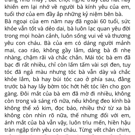
khiến em lại nhớ về người bà kính yêu của em,
tuổi thơ của em đầy ắp những kỷ niệm bên bà.
Bà ngoại của em năm nay đã ngoài 60 tuổi, sức
khỏe vẫn tốt và dẻo dai, bà luôn lạc quan yêu đời
trong mọi hoàn cảnh, luôn sống vui vẻ và thương
yêu con cháu. Bà của em có dáng người mảnh
mai, cao ráo, không gầy lắm, dáng bà đi nhẹ
nhàng, chậm rãi và chắc chắn. Mái tóc bà em đã
bạc đi rất nhiều, chỉ còn lấm tấm vài sợi đen, tuy
tóc đã ngả màu nhưng tóc bà vẫn dày và chắc
khỏe lắm, bà hay búi tóc cao ở phía sau, đằng
trước bà hay lấy bờm tóc hớt hết tóc lên cho gọn
gàng. Đôi mắt của bà em đã mờ đi nhiều, không
còn trong và sáng rõ nữa, nếu không đeo kính bà
không thể xỏ kim, đọc báo, nhiều thứ từ xa bà
không còn nhìn rõ nữa, thế nhưng đối với em,
ánh mắt của bà vẫn vậy, luôn trìu mến, hiền hậu
tràn ngập tình yêu con cháu. Từng vết chân chim,