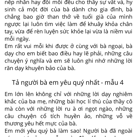
nếp nhăn hay đồi mồi đều cho thấy sự vất vả, hy
sinh cả một đời của bà dành cho gia đình, bà
chẳng bao giờ than thở về tuổi già của mình
ngược lại luôn tìm việc làm để khuây khỏa chân
tay, vừa để rèn luyện sức khỏe lại vừa là niềm vui
mỗi ngày.
Em rất vui mỗi khi được ở cùng với bà ngoại, bà
dạy cho em biết bao điều hay lẽ phải, những câu
chuyện ý nghĩa và em sẽ luôn ghi nhớ những lời
răn dạy khuyên bảo của bà.
Tả người bà em yêu quý nhất - mẫu 4
Em lớn lên không chỉ với những lời dạy nghiêm
khắc của ba mẹ, những bài học lí thú của thầy cô
mà còn với những lời ru à ơi ngọt ngào, những
câu chuyện cổ tích huyền ảo, những vỗ về
thương yêu hết mực của bà.
Em mới yêu quý bà làm sao! Người bà đã ngoài