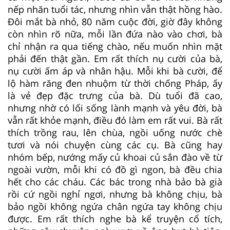
nếp nhăn tuổi tác, nhưng nhìn vẫn thật hồng hào.
Đôi mắt bà nhỏ, 80 năm cuộc đời, giờ đây không
còn nhìn rõ nữa, mỗi lần đứa nào vào chơi, bà
chỉ nhận ra qua tiếng chào, nếu muốn nhìn mặt
phải đến thật gần. Em rất thích nụ cười của bà,
nụ cười ấm áp và nhân hậu. Mỗi khi bà cười, để
lộ hàm răng đen nhuộm từ thời chống Pháp, ấy
là vẻ đẹp đặc trưng của bà. Dù tuổi đã cao,
nhưng nhờ có lối sống lành mạnh và yêu đời, bà
vẫn rất khỏe mạnh, điều đó làm em rất vui. Bà rất
thích trồng rau, lên chùa, ngồi uống nước chè
tươi và nói chuyện cùng các cụ. Bà cũng hay
nhóm bếp, nướng mấy củ khoai củ sắn đào về từ
ngoài vườn, mỗi khi có đồ gì ngon, bà đều chia
hết cho các cháu. Các bác trong nhà bảo bà già
rồi cứ ngồi nghỉ ngơi, nhưng bà không chịu, bà
bảo ngồi không ngứa chân ngứa tay không chịu
được. Em rất thích nghe bà kể truyện cổ tích,