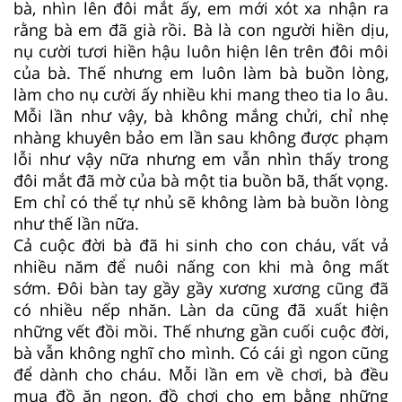
bà, nhìn lên đôi mắt ấy, em mới xót xa nhận ra
rằng bà em đã già rồi. Bà là con người hiền dịu,
nụ cười tươi hiền hậu luôn hiện lên trên đôi môi
của bà. Thế nhưng em luôn làm bà buồn lòng,
làm cho nụ cười ấy nhiều khi mang theo tia lo âu.
Mỗi lần như vậy, bà không mắng chửi, chỉ nhẹ
nhàng khuyên bảo em lần sau không được phạm
lỗi như vậy nữa nhưng em vẫn nhìn thấy trong
đôi mắt đã mờ của bà một tia buồn bã, thất vọng.
Em chỉ có thể tự nhủ sẽ không làm bà buồn lòng
như thế lần nữa.
Cả cuộc đời bà đã hi sinh cho con cháu, vất vả
nhiều năm để nuôi nấng con khi mà ông mất
sớm. Đôi bàn tay gầy gầy xương xương cũng đã
có nhiều nếp nhăn. Làn da cũng đã xuất hiện
những vết đồi mồi. Thế nhưng gần cuối cuộc đời,
bà vẫn không nghĩ cho mình. Có cái gì ngon cũng
để dành cho cháu. Mỗi lần em về chơi, bà đều
mua đồ ăn ngon, đồ chơi cho em bằng những