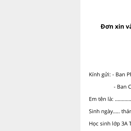
Đơn xin v
Kính gửi: - Ban 
- Ban Chỉ hu
Em tên là: ……
Sinh ngày….. th
Học sinh lớp 