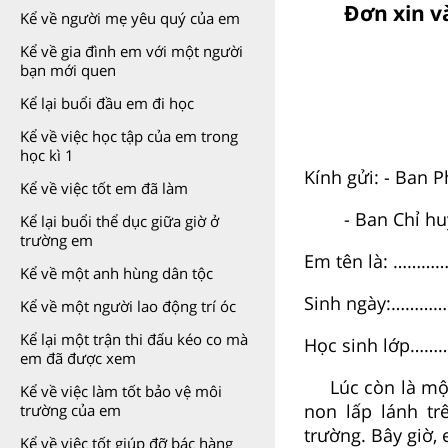
Đơn xin v
Kể về người mẹ yêu quý của em
Kể về gia đình em với một người
bạn mới quen
Kể lại buổi đầu em đi học
Kể về việc học tập của em trong
học kì 1
Kính gửi: - Ban 
Kể về việc tốt em đã làm
- Ban Chỉ huy 
Kể lại buổi thể dục giữa giờ ở
trường em
Em tên là: ……
Kể về một anh hùng dân tộc
Sinh ngày:………
Kể về một người lao động trí óc
Kể lại một trận thi đấu kéo co mà
Học sinh lớp……
em đã được xem
Lúc còn là mộ
Kể về việc làm tốt bảo vệ môi
non lấp lánh tr
trường của em
trường. Bây giờ,
Kể về việc tốt giúp đỡ bác hàng