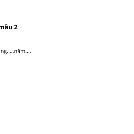
 mẫu 2
háng…..năm….