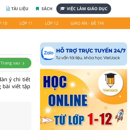
TÀI LIỆU
SÁCH
VIỆC LÀM GIÁO DỤC
P 10
LỚP 11
LỚP 12
GIÁO ÁN - ĐỀ THI
Trang sau
n ý chi tiết
bài viết tập