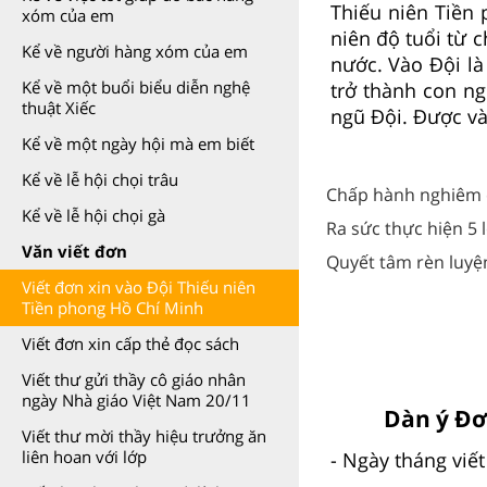
Thiếu niên Tiền 
xóm của em
niên độ tuổi từ 
Kể về người hàng xóm của em
nước. Vào Đội là
Kể về một buổi biểu diễn nghệ
trở thành con ng
thuật Xiếc
ngũ Đội. Được và
Kể về một ngày hội mà em biết
Kể về lễ hội chọi trâu
Chấp hành nghiêm c
Kể về lễ hội chọi gà
Ra sức thực hiện 5 
Văn viết đơn
Quyết tâm rèn luyện
Viết đơn xin vào Đội Thiếu niên
Tiền phong Hồ Chí Minh
Viết đơn xin cấp thẻ đọc sách
Viết thư gửi thầy cô giáo nhân
ngày Nhà giáo Việt Nam 20/11
Dàn ý Đơ
Viết thư mời thầy hiệu trưởng ăn
liên hoan với lớp
- Ngày tháng viết