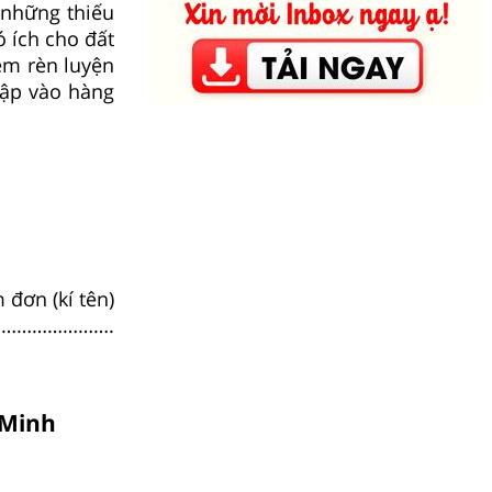
 những thiếu
 ích cho đất
em rèn luyện
hập vào hàng
 đơn (kí tên)
………………….
 Minh