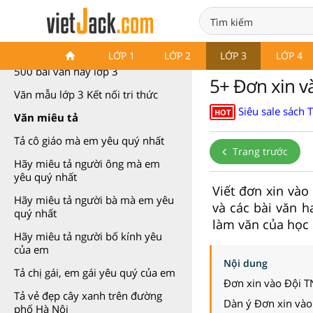
500 bài văn hay lớp 3
LỚP 1
LỚP 2
LỚP 3
LỚP 4
500 bài văn hay lớp 3
5+ Đơn xin và
Văn mẫu lớp 3 Kết nối tri thức
Siêu sale sách 
HOT
Văn miêu tả
Tả cô giáo mà em yêu quý nhất
Trang trước
Hãy miêu tả người ông mà em
yêu quý nhất
Viết đơn xin vào
Hãy miêu tả người bà mà em yêu
và các bài văn h
quý nhất
làm văn của học 
Hãy miêu tả người bố kính yêu
của em
Nội dung
Tả chị gái, em gái yêu quý của em
Đơn xin vào Đội T
Tả vẻ đẹp cây xanh trên đường
Dàn ý Đơn xin vào
phố Hà Nội