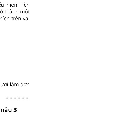
ếu niên Tiền
rở thành một
ích trên vai
ười làm đơn
……………….
 mẫu 3