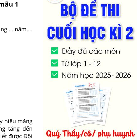
 mẫu 1
háng…..năm….
uy hiệu măng
ng tăng đến
biết được Đội