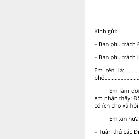
Kính gửi:
– Ban phụ trách
– Ban phụ trách L
Em tên là:………
phố…………..………
Em làm đơn
em nhận thấy: Độ
có ích cho xã hội
Em xin hứa
– Tuân thủ các Đi