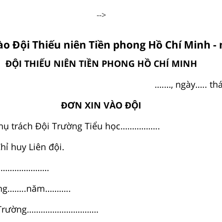
-->
ào Đội Thiếu niên Tiền phong Hồ Chí Minh -
ĐỘI THIẾU NIÊN TIỀN PHONG HỒ CHÍ MINH
….…, ngày….. t
ĐƠN XIN VÀO ĐỘI
Phụ trách Đội Trường Tiểu học……………..
y Liên đội.
………………………
áng……..năm………..
3A Trường………………………….