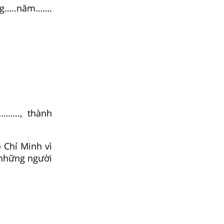
ng…..năm…….
….., thành
 Chí Minh vì
 những người