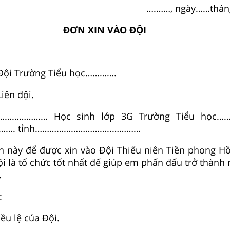
….……, ngày……thá
ĐƠN XIN VÀO ĐỘI
 Đội Trường Tiểu học………….
iên đội.
………………… Học sinh lớp 3G Trường Tiểu học………
……. tỉnh…………………………..…………
 này để được xin vào Đội Thiếu niên Tiền phong Hồ
i là tổ chức tốt nhất để giúp em phấn đấu trở thành
.
:
ều lệ của Đội.