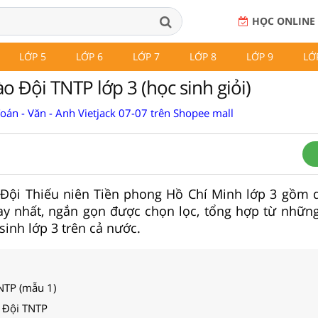
HỌC ONLINE
LỚP 5
LỚP 6
LỚP 7
LỚP 8
LỚP 9
LỚ
o Đội TNTP lớp 3 (học sinh giỏi)
Toán - Văn - Anh Vietjack 07-07 trên Shopee mall
 Đội Thiếu niên Tiền phong Hồ Chí Minh lớp 3 gồm dà
ay nhất, ngắn gọn được chọn lọc, tổng hợp từ những 
sinh lớp 3 trên cả nước.
NTP (mẫu 1)
 Đội TNTP