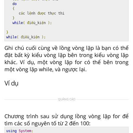
do
{
      c
á
c l
ệ
nh 
đượ
c th
ự
c thi

}
while
(
đ
i
ề
u_ki
ệ
n 
);
}
while
(
đ
i
ề
u_ki
ệ
n 
);
Ghi chú cuối cùng về lồng vòng lặp là bạn có thể
đặt bất kỳ kiểu vòng lặp bên trong kiểu vòng lặp
khác. Ví dụ, một vòng lặp for có thể bên trong
một vòng lặp while, và ngược lại.
Ví dụ
QUẢNG CÁO
Chương trình sau sử dụng lồng vòng lặp for để
tìm các số nguyên tố từ 2 đến 100:
using
System
;