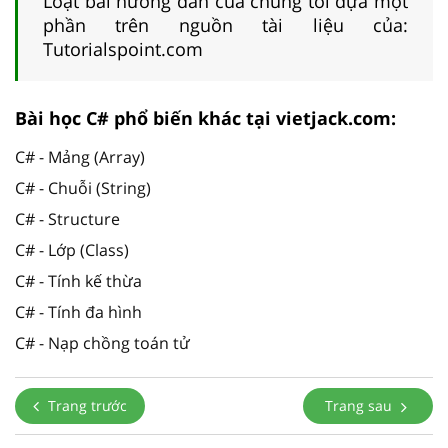
Loạt bài hướng dẫn của chúng tôi dựa một
phần trên nguồn tài liệu của:
Tutorialspoint.com
Bài học C# phổ biến khác tại vietjack.com:
C# - Mảng (Array)
C# - Chuỗi (String)
C# - Structure
C# - Lớp (Class)
C# - Tính kế thừa
C# - Tính đa hình
C# - Nạp chồng toán tử
Trang trước
Trang sau