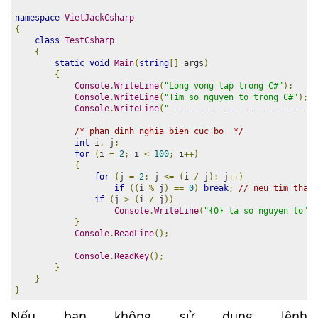
namespace
VietJackCsharp
{
class
TestCsharp
{
static
void
Main
(
string
[]
 args
)
{
Console
.
WriteLine
(
"Long vong lap trong C#"
);
Console
.
WriteLine
(
"Tim so nguyen to trong C#"
);
Console
.
WriteLine
(
"------------------------------
/* phan dinh nghia bien cuc bo  */
int
 i
,
 j
;
for
(
i 
=
2
;
 i 
<
100
;
 i
++)
{
for
(
j 
=
2
;
 j 
<=
(
i 
/
 j
);
 j
++)
if
((
i 
%
 j
)
==
0
)
break
;
// neu tim thay 
if
(
j 
>
(
i 
/
 j
))
Console
.
WriteLine
(
"{0} la so nguyen to"
,
 
}
Console
.
ReadLine
();
Console
.
ReadKey
();
}
}
}
Nếu bạn không sử dụng lệnh