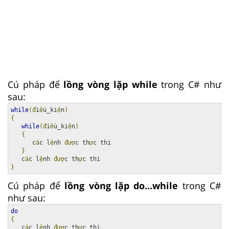
Cú pháp để
lồng vòng lặp while
trong C# như
sau:
while
(đ
i
ề
u_ki
ệ
n
)
{
while
(đ
i
ề
u_ki
ệ
n
)
{
      c
á
c l
ệ
nh 
đượ
c th
ự
c thi

}
   c
á
c l
ệ
nh 
đượ
c th
ự
}
Cú pháp để
lồng vòng lặp do...while
trong C#
như sau:
do
{
   c
á
c l
ệ
nh 
đượ
c th
ự
c thi
