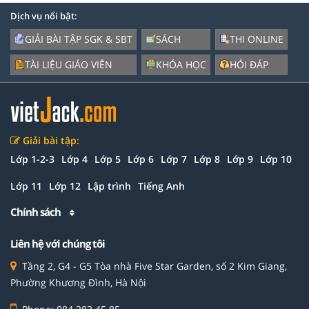
Dịch vụ nổi bật:
GIẢI BÀI TẬP SGK & SBT
SÁCH
THI ONLINE
TÀI LIỆU GIÁO VIÊN
KHÓA HỌC
HỎI ĐÁP
Giải bài tập:
Lớp 1-2-3
Lớp 4
Lớp 5
Lớp 6
Lớp 7
Lớp 8
Lớp 9
Lớp 10
Lớp 11
Lớp 12
Lập trình
Tiếng Anh
Chính sách
Liên hệ với chúng tôi
Tầng 2, G4 - G5 Tòa nhà Five Star Garden, số 2 Kim Giang,
Phường Khương Đình, Hà Nội