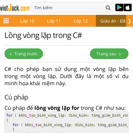
❯
ớp 9
Lớp 10
Lớp 11
Lớp 12
Giáo án - Đề thi
Lồng vòng lặp trong C#
Trang trước
Trang sau
C# cho phép bạn sử dụng một vòng lặp bên
trong một vòng lặp. Dưới đây là một số ví dụ
minh họa khái niệm này.
Cú pháp
Cú pháp để
lồng vòng lặp for
trong C# như sau:
for
(
 kh
ở
i_t
ạ
o_bi
ế
n_v
ò
ng_l
ặ
p
;
đ
i
ề
u_ki
ệ
n
;
 t
ă
ng_gi
ả
m_bi
ế
n_v
ò
ng_
{
for
(
 kh
ở
i_t
ạ
o_bi
ế
n_v
ò
ng_l
ặ
p
;
đ
i
ề
u_ki
ệ
n
;
 t
ă
ng_gi
ả
m_bi
ế
n_v
ò
{