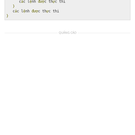
      c
á
c l
ệ
nh 
đượ
c th
ự
c thi

}
   c
á
c l
ệ
nh 
đượ
c th
ự
}
QUẢNG CÁO