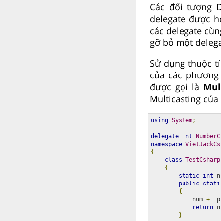
Các đối tượng D
delegate được h
các delegate cùn
gỡ bỏ một delega
Sử dụng thuộc tí
của các phương 
được gọi là
Mul
Multicasting của
using
System
;
delegate
int
NumberC
namespace
VietJackCs
{
class
TestCsharp
{
static
int
 n
public
stati
{
            num 
+=
 p
return
 n
}