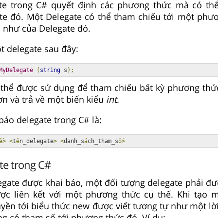
te trong C# quyết định các phương thức mà có th
ate đó. Một Delegate có thể tham chiếu tới một phư
 như của Delegate đó.
t delegate sau đây:
MyDelegate
(
string
 s
);
ó thể được sử dụng để tham chiếu bất kỳ phương th
n và trả về một biến kiểu
int
.
báo delegate trong C# là:
ề>
<
t
ê
n_delegate
>
<
danh_s
á
ch_tham_s
ố>
te trong C#
egate được khai báo, một đối tượng delegate phải đượ
c liên kết với một phương thức cụ thể. Khi tạo m
yền tới biểu thức new được viết tương tự như một lờ
g có tham số tới phương thức đó. Ví dụ: