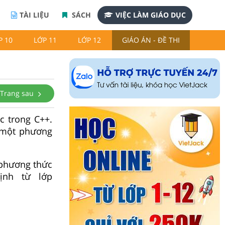
TÀI LIỆU
SÁCH
VIỆC LÀM GIÁO DỤC
P 10
LỚP 11
LỚP 12
GIÁO ÁN - ĐỀ THI
Trang sau
c trong C++.
 một phương
 phương thức
ịnh từ lớp