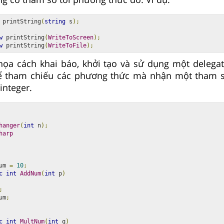
 printString
(
string
 s
);
w
 printString
(
WriteToScreen
);
w
 printString
(
WriteToFile
);
họa cách khai báo, khởi tạo và sử dụng một delega
 tham chiếu các phương thức mà nhận một tham số
 integer.
hanger
(
int
 n
);
harp
um 
=
10
;
c
int
AddNum
(
int
 p
)
;
um
;
c
int
MultNum
(
int
 q
)