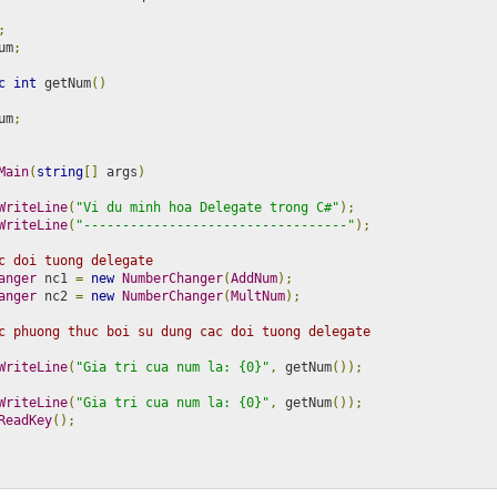
;
um
;
c
int
 getNum
()
um
;
Main
(
string
[]
 args
)
WriteLine
(
"Vi du minh hoa Delegate trong C#"
);
WriteLine
(
"----------------------------------"
);
c doi tuong delegate
anger
 nc1 
=
new
NumberChanger
(
AddNum
);
anger
 nc2 
=
new
NumberChanger
(
MultNum
);
c phuong thuc boi su dung cac doi tuong delegate
WriteLine
(
"Gia tri cua num la: {0}"
,
 getNum
());
WriteLine
(
"Gia tri cua num la: {0}"
,
 getNum
());
ReadKey
();