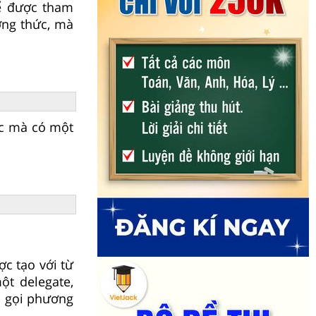
ể được tham
ơng thức, mà
ức mà có một
c tạo với từ
ột delegate,
i gọi phương