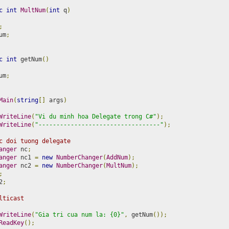
c
int
MultNum
(
int
 q
)
;
um
;
c
int
 getNum
()
um
;
Main
(
string
[]
 args
)
WriteLine
(
"Vi du minh hoa Delegate trong C#"
);
WriteLine
(
"----------------------------------"
);
c doi tuong delegate
anger
 nc
;
anger
 nc1 
=
new
NumberChanger
(
AddNum
);
anger
 nc2 
=
new
NumberChanger
(
MultNum
);
;
2
;
lticast
WriteLine
(
"Gia tri cua num la: {0}"
,
 getNum
());
ReadKey
();