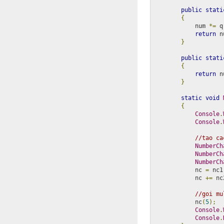
public
stati
{
            num 
*=
 q
return
 n
}
public
stati
{
return
 n
}
static
void
{
Console
.
Console
.
//tao ca
NumberCh
NumberCh
NumberCh
            nc 
=
 nc1
            nc 
+=
 nc
//goi mu
            nc
(
5
);
Console
.
Console
.