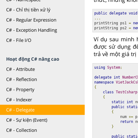
C# - Chỉ thị tiền xử lý
public
delegate
void
...
C# - Regular Expression
printString ps1 
=
ne
printString ps2 
=
ne
C# - Exception Handling
Ví dụ sau minh 
C# - File I/O
được sử dụng để
trả về một giá trị
Hoạt động C# nâng cao
using
System
;
C# - Attribute
delegate
int
NumberC
C# - Reflection
namespace
VietJackCs
{
C# - Property
class
TestCsharp
{
C# - Indexer
static
int
 n
public
stati
C# - Delegate
{
            num 
+=
 p
C# - Sự kiện (Event)
return
 n
}
C# - Collection
public
stati