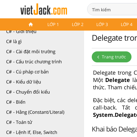
Cơ bản về C#
LỚP 1
LỚP 2
LỚP 3
LỚP 4
C# - Giới thiệu
Delegate tro
C# là gì
C# - Cài đặt môi trường
Trang trước
C# - Cấu trúc chương trình
C# - Cú pháp cơ bản
Delegate trong C
Một
Delegate
là
C# - Kiểu dữ liệu
thức. Tham chiếu
C# - Chuyển đổi kiểu
Đặc biệt, các de
C# - Biến
call-back. Tấ
C# - Hằng (Constant/Literal)
System.Delegat
C# - Toán tử
Khai báo Delega
C# - Lệnh If, Else, Switch