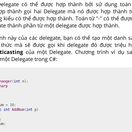
elegate có thể được hợp thành bởi sử dụng toán 
ợp thành gọi hai Delegate mà nó được hợp thành t
g kiểu có thể được hợp thành. Toán tử "-" có thể đượ
te thành phần từ một delegate được hợp thành.
nh này của các delegate, bạn có thể tạo một danh sá
thức mà sẽ được gọi khi delegate đó được triệu h
ticasting
của một Delegate. Chương trình ví dụ s
 một Delegate trong C#:
hanger
(
int
 n
);
harp
um 
=
10
;
c
int
AddNum
(
int
 p
)
;
um
;