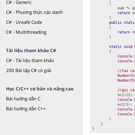
C# - Generic
{
            num 
*=
 q
C# - Phương thức nặc danh
return
 n
}
C# - Unsafe Code
public
stati
{
C# - Multithreading
return
 n
}
static
void
Tài liệu tham khảo C#
{
Console
.
C# - Tài liệu tham khảo
Console
.
200 Bài tập C# có giải
//tao ca
NumberCh
NumberCh
Học C/C++ cơ bản và nâng cao
//goi ca
            nc1
(
25
);
Bài hướng dẫn C
Console
.
            nc2
(
5
);
Bài hướng dẫn C++
Console
.
Console
.
}
}
}