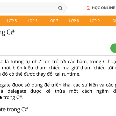
HỌC ONLINE
LỚP 5
LỚP 6
LỚP 7
LỚP 8
LỚP 9
LỚ
ng C#
# là tương tự như con trỏ tới các hàm, trong C hoặ
 một biến kiểu tham chiếu mà giữ tham chiếu tới
 đó có thể được thay đổi tại runtime.
legate được sử dụng để triển khai các sự kiện và các
t cả delegate được kế thừa một cách ngầm đ
e
trong C#.
te trong C#