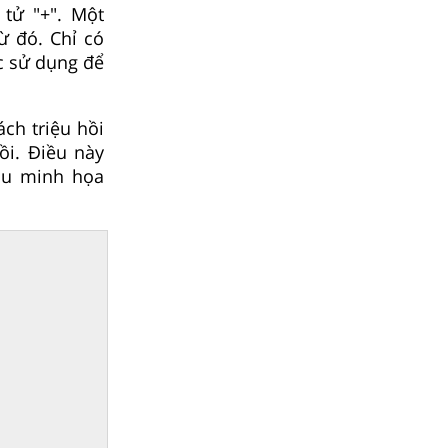
tử "+". Một
ừ đó. Chỉ có
c sử dụng để
ch triệu hồi
ồi. Điều này
au minh họa