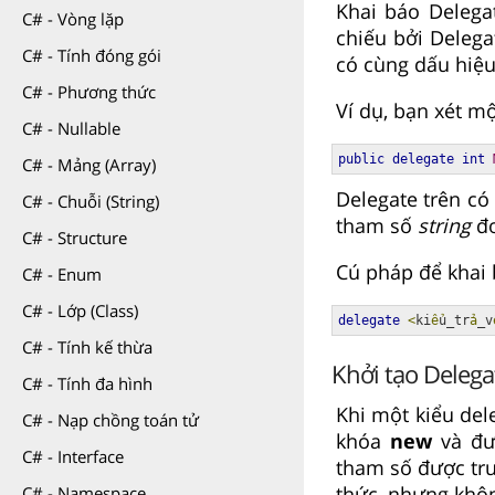
Khai báo Delega
C# - Vòng lặp
chiếu bởi Deleg
C# - Tính đóng gói
có cùng dấu hiệu
C# - Phương thức
Ví dụ, bạn xét mộ
C# - Nullable
public
delegate
int
C# - Mảng (Array)
Delegate trên c
C# - Chuỗi (String)
tham số
string
đơ
C# - Structure
Cú pháp để khai 
C# - Enum
C# - Lớp (Class)
delegate
<
ki
ể
u_tr
ả
_v
C# - Tính kế thừa
Khởi tạo Delega
C# - Tính đa hình
Khi một kiểu del
C# - Nạp chồng toán tử
khóa
new
và đượ
C# - Interface
tham số được tru
thức, nhưng khôn
C# - Namespace