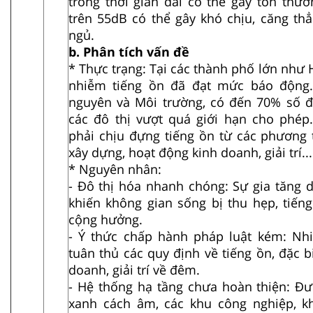
trong thời gian dài có thể gây tổn thư
trên 55dB có thể gây khó chịu, căng th
ngủ.
b. Phân tích vấn đề
* Thực trạng: Tại các thành phố lớn như
nhiễm tiếng ồn đã đạt mức báo động.
nguyên và Môi trường, có đến 70% số đi
các đô thị vượt quá giới hạn cho phé
phải chịu đựng tiếng ồn từ các phương t
xây dựng, hoạt động kinh doanh, giải trí...
* Nguyên nhân:
- Đô thị hóa nhanh chóng: Sự gia tăng 
khiến không gian sống bị thu hẹp, tiến
cộng hưởng.
- Ý thức chấp hành pháp luật kém: Nh
tuân thủ các quy định về tiếng ồn, đặc b
doanh, giải trí về đêm.
- Hệ thống hạ tầng chưa hoàn thiện: Đư
xanh cách âm, các khu công nghiệp, 