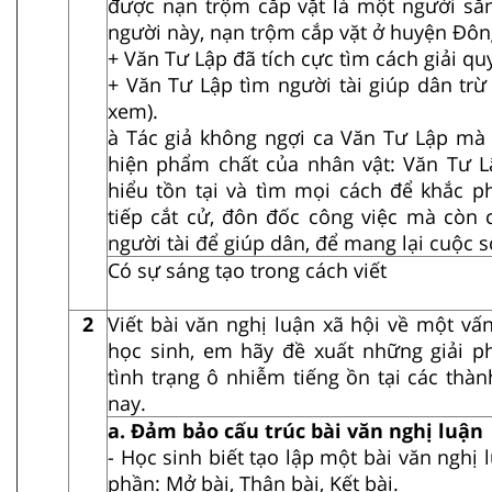
được nạn trộm cắp vặt là một người să
người này, nạn trộm cắp vặt ở huyện Đông
+ Văn Tư Lập đã tích cực tìm cách giải qu
+ Văn Tư Lập tìm người tài giúp dân trừ
xem).
à Tác giả không ngợi ca Văn Tư Lập mà 
hiện phẩm chất của nhân vật: Văn Tư L
hiểu tồn tại và tìm mọi cách để khắc ph
tiếp cắt cử, đôn đốc công việc mà còn 
người tài để giúp dân, để mang lại cuộc 
Có sự sáng tạo trong cách viết
2
Viết bài văn nghị luận xã hội về một vấ
học sinh, em hãy đề xuất những giải p
tình trạng ô nhiễm tiếng ồn tại các thà
nay.
a. Đảm bảo cấu trúc bài văn nghị luận
- Học sinh biết tạo lập một bài văn nghị
phần: Mở bài, Thân bài, Kết bài.