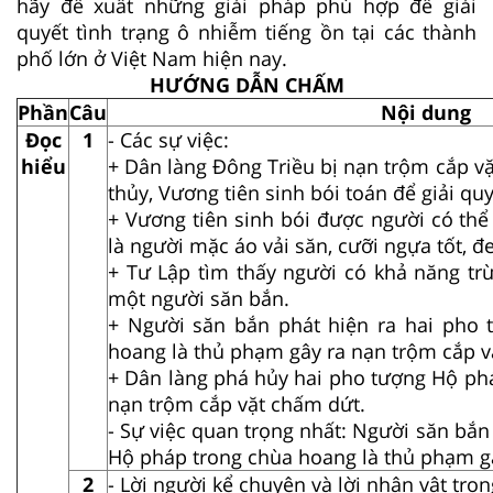
hãy đề xuất những giải pháp phù hợp để giải
quyết tình trạng ô nhiễm tiếng ồn tại các thành
phố lớn ở Việt Nam hiện nay.
HƯỚNG DẪN CHẤM
Phần
Câu
Nội dung
Đọc
1
- Các sự việc:
hiểu
+ Dân làng Đông Triều bị nạn trộm cắp v
thủy, Vương tiên sinh bói toán để giải quy
+ Vương tiên sinh bói được người có thể
là người mặc áo vải săn, cưỡi ngựa tốt, đe
+ Tư Lập tìm thấy người có khả năng tr
một người săn bắn.
+ Người săn bắn phát hiện ra hai pho
hoang là thủ phạm gây ra nạn trộm cắp v
+ Dân làng phá hủy hai pho tượng Hộ ph
nạn trộm cắp vặt chấm dứt.
- Sự việc quan trọng nhất: Người săn bắn
Hộ pháp trong chùa hoang là thủ phạm gâ
2
- Lời người kể chuyện và lời nhân vật tro