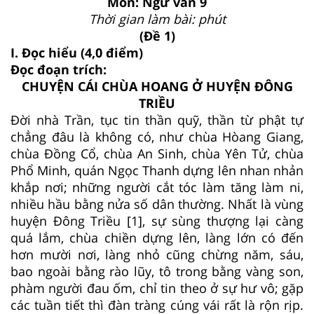
Môn: Ngữ văn 9
Thời gian làm bài: phút
(Đề 1)
I. Đọc hiểu (4,0 điểm)
Đọc đoạn trích:
CHUYỆN CÁI CHÙA HOANG Ở HUYỆN ĐÔNG
TRIỀU
Ðời nhà Trần, tục tin thần quỹ, thần từ phật tự
chẳng đâu là không có, như chùa Hòang Giang,
chùa Ðồng Cổ, chùa An Sinh, chùa Yên Tử, chùa
Phổ Minh, quán Ngọc Thanh dựng lên nhan nhản
khắp nơi; những người cắt tóc làm tăng làm ni,
nhiều hầu bằng nửa số dân thường. Nhất là vùng
huyện Ðông Triều [1], sự sùng thượng lại càng
quá lắm, chùa chiền dựng lên, làng lớn có đến
hơn mười nơi, làng nhỏ cũng chừng năm, sáu,
bao ngoài bằng rào lũy, tô trong bằng vàng son,
phàm người đau ốm, chỉ tin theo ở sự hư vô; gặp
các tuần tiết thì đàn tràng cúng vái rất là rộn rịp.