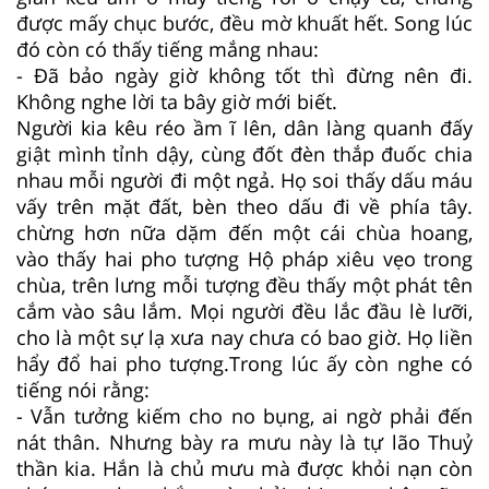
được mấy chục bước, đều mờ khuất hết. Song lúc
đó còn có thấy tiếng mắng nhau:
- Ðã bảo ngày giờ không tốt thì đừng nên đi.
Không nghe lời ta bây giờ mới biết.
Người kia kêu réo ầm ĩ lên, dân làng quanh đấy
giật mình tỉnh dậy, cùng đốt đèn thắp đuốc chia
nhau mỗi người đi một ngả. Họ soi thấy dấu máu
vấy trên mặt đất, bèn theo dấu đi về phía tây.
chừng hơn nữa dặm đến một cái chùa hoang,
vào thấy hai pho tượng Hộ pháp xiêu vẹo trong
chùa, trên lưng mỗi tượng đều thấy một phát tên
cắm vào sâu lắm. Mọi người đều lắc đầu lè lưỡi,
cho là một sự lạ xưa nay chưa có bao giờ. Họ liền
hẩy đổ hai pho tượng.Trong lúc ấy còn nghe có
tiếng nói rằng:
- Vẫn tưởng kiếm cho no bụng, ai ngờ phải đến
nát thân. Nhưng bày ra mưu này là tự lão Thuỷ
thần kia. Hắn là chủ mưu mà được khỏi nạn còn