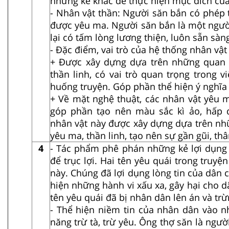
những kẻ khác để thực hiện mục đích củ
- Nhân vật thần: Người săn bắn có phép 
được yêu ma. Người săn bắn là một người
lại có tấm lòng lương thiện, luôn sẵn sàn
- Đặc điểm, vai trò của hệ thống nhân vật
+ Được xây dựng dựa trên những quan 
thần linh, có vai trò quan trọng trong vi
huống truyện. Góp phần thể hiện ý nghĩa
+ Về mặt nghệ thuật, các nhân vật yêu 
góp phần tạo nên màu sắc kì ảo, hấp
nhân vật này được xây dựng dựa trên nh
yêu ma, thần linh, tạo nên sự gần gũi, th
4
- Tác phẩm phê phán những kẻ lợi dụng
để trục lợi. Hai tên yêu quái trong truyệ
này. Chúng đã lợi dụng lòng tin của dân 
hiện những hành vi xấu xa, gây hại cho 
tên yêu quái đã bị nhân dân lên án và trừ
- Thể hiện niềm tin của nhân dân vào nh
năng trừ tà, trừ yêu. Ông thợ săn là ngườ