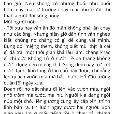
bao giờ. Nếu không có những buổi như buổi
hôm nay mà cứ trường chay mãi như trước thì
thật là một đời sống uổng.
Một người nói:
- Tôi xưa nay vẫn ăn đồ mặn không phải ăn chay
như các ông. Nhưng hiện giờ dân tình vẫn nghèo
kiết, chúng nó chẳng có gì để cúng vái mình.
Bụng đói miệng thèm, không biết mùi thịt là cái
gì đẫ trãi một thời gian khá lâu lắm, chẳng khác
gì chí đức Khổng Tử ở nước Tề ba tháng không
được đụng đến miếng thịt. Song đêm nay trời rét
nước lạnh, khó lòng ở lâu chỗ này được, chi bằng
lên quách vườn mía mà bắt chước Hổ đầu tướng
quân [6] ngày xưa.
Ðoạn rồi họ dắt nhau đi lên, vào vườn mía, ngồi
nhổ trộm mà tước, mà hít. Người kia đang ngồi
núp một chỗ, liền giương cung lấy cắp tên, thình
lình bắn ra, tin luôn ngay được hai người. Bọn
gian kêu ấm ớ mấy tiếng rồi ồ chạy cả, chừng