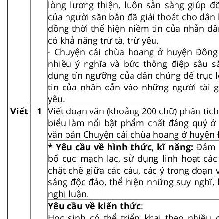
lòng lương thiện, luôn sẵn sàng giúp đ
của người săn bắn đã giải thoát cho dân 
đồng thời thể hiện niềm tin của nhẫn dâ
có khả năng trừ tà, trừ yêu.
- Chuyện cái chùa hoang ở huyện Đông
nhiều ý nghĩa và bức thông điệp sâu s
dụng tín ngưỡng của dân chúng để trục l
tin của nhân dẫn vào những người tài gi
yêu.
Viết
1
Viết đoạn văn (khoảng 200 chữ) phân tích 
biểu làm nổi bật phẩm chất đáng quý ở 
văn bản Chuyện cái chùa hoang ở huyện 
* Yêu cầu về hình thức, kĩ năng:
Đảm 
bố cục mạch lạc, sử dụng linh hoạt các 
chặt chẽ giữa các câu, các ý trong đoạn 
sáng độc đáo, thể hiện những suy nghĩ, 
nghị luận.
Yêu cầu về kiến thức
:
Học sinh có thể triển khai theo nhiều 