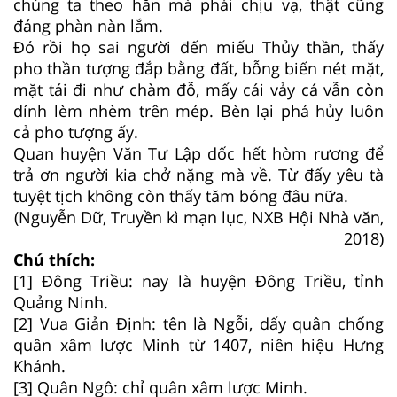
chúng ta theo hắn mà phải chịu vạ, thật cũng
đáng phàn nàn lắm.
Đó rồi họ sai người đến miếu Thủy thần, thấy
pho thần tượng đắp bằng đất, bỗng biến nét mặt,
mặt tái đi như chàm đỗ, mấy cái vảy cá vẫn còn
dính lèm nhèm trên mép. Bèn lại phá hủy luôn
cả pho tượng ấy.
Quan huyện Văn Tư Lập dốc hết hòm rương để
trả ơn người kia chở nặng mà về. Từ đấy yêu tà
tuyệt tịch không còn thấy tăm bóng đâu nữa.
(Nguyễn Dữ, Truyền kì mạn lục, NXB Hội Nhà văn,
2018)
Chú thích:
[1] Đông Triều: nay là huyện Đông Triều, tỉnh
Quảng Ninh.
[2] Vua Giản Định: tên là Ngỗi, dấy quân chống
quân xâm lược Minh từ 1407, niên hiệu Hưng
Khánh.
[3] Quân Ngô: chỉ quân xâm lược Minh.