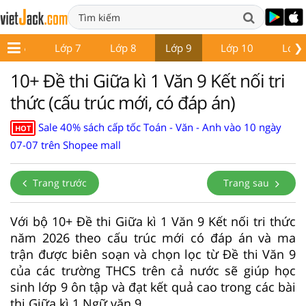
❯
Lớp 6
Lớp 7
Lớp 8
Lớp 9
Lớp 10
Lớp 
10+ Đề thi Giữa kì 1 Văn 9 Kết nối tri
thức (cấu trúc mới, có đáp án)
Sale 40% sách cấp tốc Toán - Văn - Anh vào 10 ngày
HOT
07-07 trên Shopee mall
Trang trước
Trang sau
Với bộ 10+ Đề thi Giữa kì 1 Văn 9 Kết nối tri thức
năm 2026 theo cấu trúc mới có đáp án và ma
trận được biên soạn và chọn lọc từ Đề thi Văn 9
của các trường THCS trên cả nước sẽ giúp học
sinh lớp 9 ôn tập và đạt kết quả cao trong các bài
thi Giữa kì 1 Ngữ văn 9.