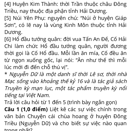
[4] Huyện Kim Thành: thời Trần thuộc châu Đông
Triều, nay thuộc địa phận tỉnh Hải Dương.
[5] Núi Yên Phụ: nguyên chú: “Núi ở huyện Giáp
Sơn”, có lẽ nay là vùng Kinh Môn thuộc tỉnh Hải
Dương.
[6] Hổ đầu tướng quân: đời vua Tấn An Đế, Cố Hải
Chi làm chức Hổ đầu tướng quân, người đương
thời gọi là Cố Hổ đầu. Mỗi lần ăn mía, Cố đều ăn
từ ngọn xuống gốc, lại nói: “Ăn như thế thì mỗi
lúc mới đi đến chỗ thú vị”.
*
Nguyễn Dữ là một danh sĩ thời Lê sơ, thời nhà
Mạc sống vào khoảng thế kỷ 16 và là tác giả sách
Truyền kỳ mạn lục, một tác phẩm truyền kỳ nổi
tiếng tại Việt Nam
.
Trả lời câu hỏi từ 1 đến 5 (trình bày ngắn gọn)
Câu 1 (1,0 điểm)
Liệt kê các sự việc chính trong
văn bản Chuyện cái chùa hoang ở huyện Đông
Triều (Nguyễn Dữ) và cho biết sự việc nào quan
trọng nhất?