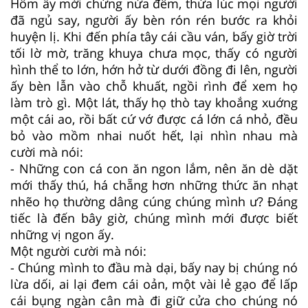
Hôm ấy mới chừng nửa đêm, thừa lúc mọi người
đã ngủ say, người ấy bèn rón rén bước ra khỏi
huyện lị. Khi đến phía tây cái cầu ván, bấy giờ trời
tối lờ mờ, trăng khuya chưa mọc, thấy có người
hình thể to lớn, hớn hở từ dưới đồng đi lên, người
ấy bèn lẫn vào chỗ khuất, ngồi rình để xem họ
làm trò gì. Một lát, thấy họ thò tay khoắng xuớng
một cái ao, rồi bất cứ vớ được cá lớn cá nhỏ, đều
bỏ vào mồm nhai nuốt hết, lại nhìn nhau mà
cười mà nói:
- Những con cá con ăn ngon lắm, nên ăn dè dặt
mới thấy thú, há chẵng hơn những thức ăn nhạt
nhẽo họ thường dâng cúng chúng mình ư? Ðáng
tiếc là đến bây giờ, chúng mình mới được biết
những vị ngon ấy.
Một người cười mà nói:
- Chúng mình to đầu mà dại, bấy nay bị chúng nó
lừa dối, ai lại đem cái oản, một vài lẻ gạo để lấp
cái bụng ngàn cân mà đi giữ cửa cho chúng nó