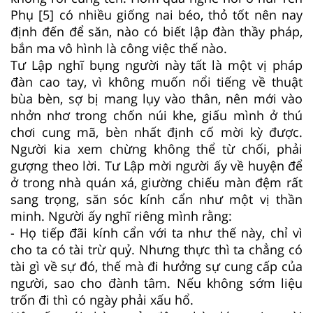
Phụ [5] có nhiều giống nai béo, thỏ tốt nên nay
định đến để săn, nào có biết lập đàn thầy pháp,
bắn ma vô hình là công việc thế nào.
Tư Lập nghĩ bụng người này tất là một vị pháp
đàn cao tay, vì không muốn nổi tiếng về thuật
bùa bèn, sợ bị mang lụy vào thân, nên mới vào
nhởn nhơ trong chốn núi khe, giấu mình ở thú
chơi cung mã, bèn nhất định cố mời kỳ được.
Người kia xem chừng không thể từ chối, phải
gượng theo lời. Tư Lập mời người ấy về huyện để
ở trong nhà quán xá, giường chiếu màn đệm rất
sang trọng, săn sóc kính cẩn như một vị thần
minh. Người ấy nghĩ riêng mình rằng:
- Họ tiếp đãi kính cẩn với ta như thế này, chỉ vì
cho ta có tài trừ quỷ. Nhưng thực thì ta chẳng có
tài gì về sự đó, thế mà đi hưởng sự cung cấp của
người, sao cho đành tâm. Nếu không sớm liệu
trốn đi thì có ngày phải xấu hổ.