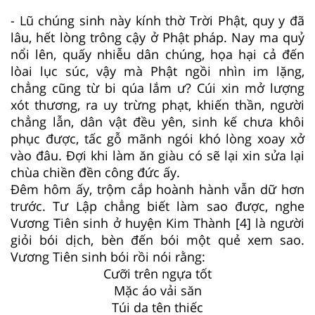
- Lũ chúng sinh này kính thờ Trời Phật, quy y đã
lâu, hết lòng trông cậy ở Phật pháp. Nay ma quỷ
nổi lên, quấy nhiễu dân chúng, họa hại cả đến
lòai lục súc, vậy mà Phật ngồi nhìn im lặng,
chẳng cũng từ bi qúa lắm ư? Cúi xin mở lượng
xót thương, ra uy trừng phạt, khiến thần, người
chẳng lẫn, dân vật đều yên, sinh kế chưa khôi
phục được, tấc gỗ mãnh ngói khó lòng xoay xở
vào đâu. Ðợi khi làm ăn giàu có sẽ lại xin sửa lại
chùa chiền đền công đức ấy.
Ðêm hôm ấy, trộm cắp hoành hành vẫn dữ hơn
trước. Tư Lập chẳng biết làm sao được, nghe
Vương Tiên sinh ở huyện Kim Thành [4] là người
giỏi bói dịch, bèn đến bói một quẻ xem sao.
Vương Tiên sinh bói rồi nói rằng:
Cưỡi trên ngựa tốt
Mặc áo vải săn
Túi da tên thiếc