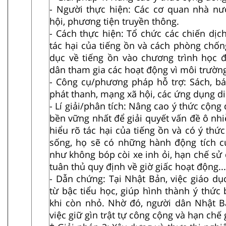
- Người thực hiện: Các cơ quan nhà nướ
hội, phương tiện truyền thông.
- Cách thực hiện: Tổ chức các chiến dịc
tác hại của tiếng ồn và cách phòng chốn
dục về tiếng ồn vào chương trình học 
dân tham gia các hoạt động vì môi trường
- Công cụ/phương pháp hỗ trợ: Sách, báo
phát thanh, mạng xã hội, các ứng dụng di
- Lí giải/phân tích: Nâng cao ý thức cộng
bền vững nhất để giải quyết vấn đề ô nh
hiểu rõ tác hại của tiếng ồn và có ý thứ
sống, họ sẽ có những hành động tích cự
như không bóp còi xe inh ỏi, hạn chế sử 
tuân thủ quy định về giờ giấc hoạt động...
- Dẫn chứng: Tại Nhật Bản, việc giáo dụ
từ bậc tiểu học, giúp hình thành ý thức
khi còn nhỏ. Nhờ đó, người dân Nhật Bả
việc giữ gìn trật tự công cộng và hạn chế 