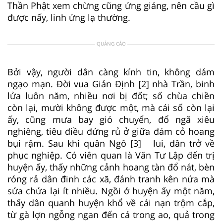
Thần Phật xem chừng cũng ứng giáng, nên cầu gì
được nấy, linh ứng lạ thường.
QUẢNG CÁO
Bởi vậy, người dân càng kính tin, không dám
ngạo mạn. Ðời vua Giản Ðịnh [2] nhà Trần, binh
lửa luôn năm, nhiều nơi bị đốt; số chùa chiền
còn lại, mười không được một, mà cái số còn lại
ấy, cũng mưa bay gió chuyển, đổ ngã xiêu
nghiêng, tiêu điều đứng rủ ở giữa đám cỏ hoang
bụi rậm. Sau khi quân Ngô [3] lui, dân trở về
phục nghiệp. Có viên quan là Văn Tư Lập đến trị
huyện ấy, thấy những cảnh hoang tàn đổ nát, bèn
róng rả dân đinh các xã, đánh tranh kên nứa mà
sửa chửa lại ít nhiều. Ngồi ở huyện ấy một năm,
thấy dân quanh huyện khổ về cái nạn trộm cắp,
từ gà lợn ngỗng ngan đến cá trong ao, quả trong