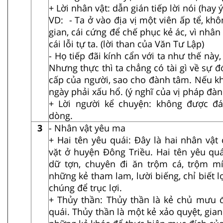
+ Lời nhân vật: dẫn gián tiếp lời nói (hay 
VD: - Ta ở vào địa vị một viên ấp tể, khô
gian, cái cứng để chế phục kẻ ác, vì nhân
cái lỗi tự ta. (lời than của Văn Tư Lập)
- Họ tiếp đãi kính cẩn với ta như thế này, 
Nhưng thực thì ta chẳng có tài gì về sự 
cấp của người, sao cho đành tâm. Nếu kh
ngày phải xấu hổ. (ý nghĩ của vị pháp đàn
+ Lời người kể chuyện: không được đ
dòng.
3
- Nhân vật yêu ma
+ Hai tên yêu quái: Đây là hai nhân vật
vặt ở huyện Đông Triều. Hai tên yêu quá
dữ tợn, chuyên đi ăn trộm cá, trộm m
những kẻ tham lam, lười biếng, chỉ biết 
chúng để trục lợi.
+ Thủy thần: Thủy thần là kẻ chủ mưu 
quái. Thủy thần là một kẻ xảo quyệt, gian