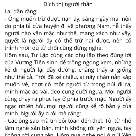
Ðích thị người thần
Lại dặn rằng:
- Ông muốn trừ được nạn ấy, sáng ngày mai nên
do phía tả cửa huyện đi về phương Nam, hễ thấy
người nào vận mặc như thế, mang xách như vậy,
quyết là người ấy có thể trừ hại được, nên cố
thỉnh mời, dù từ chối cũng đừng nghe.
Hôm sau, Tư Lập cùng các phụ lão theo đúng lời
của Vương Tiên sinh để trông ngóng xem, những
kẻ đi người lại đầy đường, chẳng thấy ai giống
như thế cả. Trời đã xế chiều, ai nấy chán nản sắp
muốn về, chợt có một người từ trong núi đi ra,
mình mặc áo vải, đeo cung cưỡi ngựa. Mọi người
cùng chạy ra phục lạy ở phía trước mặt. Người ấy
ngạc nhiên hỏi, mọi người cũng kể rõ bản ý của
mình. Người ấy cười mà rằng:
- Các ông sao mà tin bói tóan đến thế!. Tôi từ nhỏ
làm nghề săn bắn, mình không rời yên ngựa, tay
không rời cung tên. Hôm qua nghe nói ở núi Yên