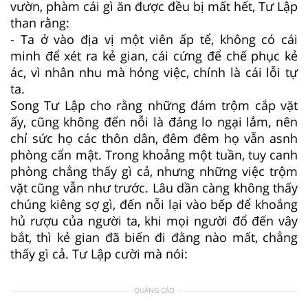
vườn, phàm cái gì ăn được đều bị mất hết, Tư Lập
than rằng:
- Ta ở vào địa vị một viên ấp tể, không có cái
minh để xét ra kẻ gian, cái cứng để chế phục kẻ
ác, vì nhân nhu mà hỏng việc, chính là cái lỗi tự
ta.
Song Tư Lập cho rằng những đám trộm cắp vặt
ấy, cũng không đến nỗi là đáng lo ngại lắm, nên
chỉ sức họ các thôn dân, đêm đêm họ vẫn asnh
phòng cẩn mật. Trong khoảng một tuần, tuy canh
phòng chẳng thấy gì cả, nhưng những việc trộm
vặt cũng vẫn như trước. Lâu dần càng không thấy
chúng kiêng sợ gì, đến nỗi lại vào bếp để khoắng
hủ rượu của người ta, khi mọi người đổ đến vây
bắt, thì kẻ gian đã biến đi đằng nào mất, chẳng
thấy gì cả. Tư Lập cười mà nói:
QUẢNG CÁO