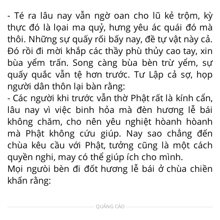
- Té ra lâu nay vẫn ngờ oan cho lũ kẻ trộm, kỳ
thực đó là lọai ma quỷ, hưng yêu ác quái đó mà
thôi. Những sự quấy rối bấy nay, đề tự vật này cả.
Ðó rồi đi mời khắp các thầy phù thủy cao tay, xin
bùa yểm trấn. Song càng bùa bèn trừ yểm, sự
quấy quắc vẫn tệ hơn trước. Tư Lập cả sợ, họp
người dân thôn lại bàn rằng:
- Các người khi trước vẫn thờ Phật rất là kính cẩn,
lâu nay vì việc binh hỏa mà đèn hương lễ bái
không chăm, cho nên yêu nghiệt hòanh hòanh
mà Phật không cứu giúp. Nay sao chẳng đến
chùa kêu cầu với Phật, tưởng cũng là một cách
quyền nghi, may có thể giúp ích cho mình.
Mọi ngưòi bèn đi đốt hương lễ bái ở chùa chiền
khấn rằng:
QUẢNG CÁO