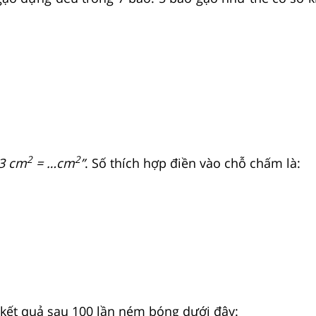
2
2
3 cm
= …cm
”
. Số thích hợp điền vào chỗ chấm là:
kết quả sau 100 lần ném bóng dưới đây: