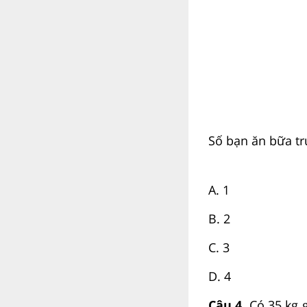
Số bạn ăn bữa tr
A. 1
B. 2
C. 3
D. 4
Câu 4.
Có 35 kg g