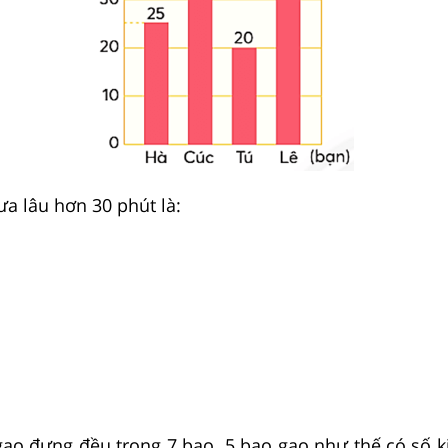
ưa lâu hơn 30 phút là:
ạo đựng đều trong 7 bao. 5 bao gạo như thế có số k