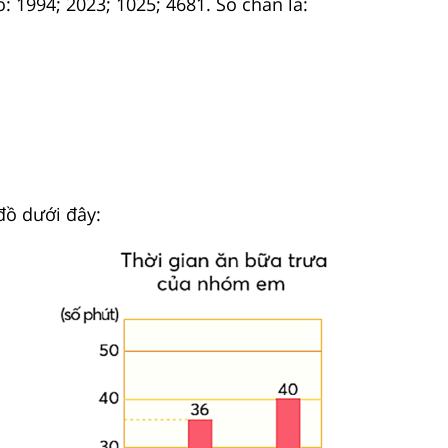
: 1994; 2023; 1025; 4681. Số chẵn là:
đồ dưới đây: