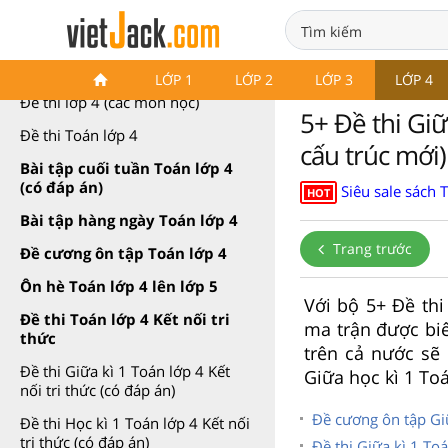
Đề thi Toán lớp 4
LỚP 1
LỚP 2
LỚP 3
LỚP 4
Đề thi lớp 4 (các môn học)
5+ Đề thi Giữ
Đề thi Toán lớp 4
cấu trúc mới)
Bài tập cuối tuần Toán lớp 4
(có đáp án)
Siêu sale sách 
HOT
Bài tập hàng ngày Toán lớp 4
Trang trước
Đề cương ôn tập Toán lớp 4
Ôn hè Toán lớp 4 lên lớp 5
Với bộ 5+ Đề thi
Đề thi Toán lớp 4 Kết nối tri
ma trận được biê
thức
trên cả nước sẽ 
Đề thi Giữa kì 1 Toán lớp 4 Kết
Giữa học kì 1 Toá
nối tri thức (có đáp án)
Đề cương ôn tập Giữ
Đề thi Học kì 1 Toán lớp 4 Kết nối
tri thức (có đáp án)
Đề thi Giữa kì 1 Toá