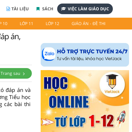
TÀI LIỆU
SÁCH
VIỆC LÀM GIÁO DỤC
P 10
LỚP 11
LỚP 12
GIÁO ÁN - ĐỀ THI
đáp án,
Trang sau
có đáp án và
ờng Tiểu học
 các bài thi