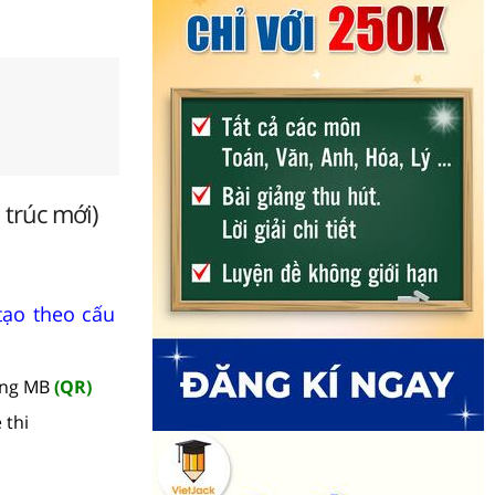
 trúc mới)
tạo theo cấu
àng MB
(QR)
 thi