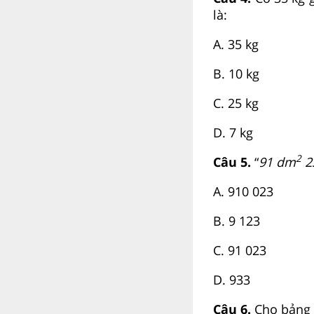
là:
A. 35 kg
B. 10 kg
C. 25 kg
D. 7 kg
2
Câu 5.
“
91 dm
2
A. 910 023
B. 9 123
C. 91 023
D. 933
Câu 6.
Cho bảng 