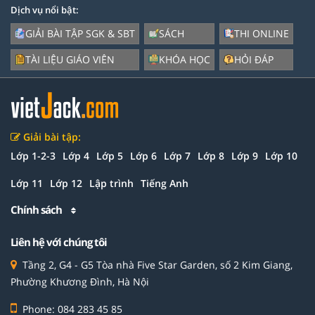
Dịch vụ nổi bật:
GIẢI BÀI TẬP SGK & SBT
SÁCH
THI ONLINE
TÀI LIỆU GIÁO VIÊN
KHÓA HỌC
HỎI ĐÁP
Giải bài tập:
Lớp 1-2-3
Lớp 4
Lớp 5
Lớp 6
Lớp 7
Lớp 8
Lớp 9
Lớp 10
Lớp 11
Lớp 12
Lập trình
Tiếng Anh
Chính sách
Liên hệ với chúng tôi
Tầng 2, G4 - G5 Tòa nhà Five Star Garden, số 2 Kim Giang,
Phường Khương Đình, Hà Nội
Phone: 084 283 45 85