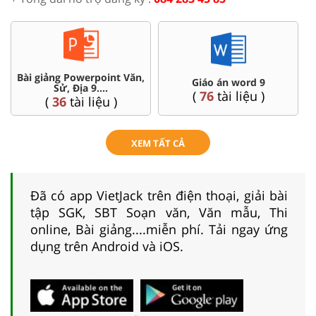
Bài giảng Powerpoint Văn,
C
Giáo án word 9
Sử, Địa 9....
(
76
tài liệu )
(
36
tài liệu )
XEM TẤT CẢ
Đã có app VietJack trên điện thoại, giải bài
tập SGK, SBT Soạn văn, Văn mẫu, Thi
online, Bài giảng....miễn phí. Tải ngay ứng
dụng trên Android và iOS.