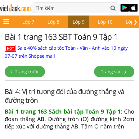
❯
ớp 6
Lớp 7
Lớp 8
Lớp 9
Lớp 10
Lớp 1
Bài 1 trang 163 SBT Toán 9 Tập 1
Sale 40% sách cấp tốc Toán - Văn - Anh vào 10 ngày
HOT
07-07 trên Shopee mall
Trang trước
Trang sau
Bài 4: Vị trí tương đối của đường thẳng và
đường tròn
Bài 1 trang 163 Sách bài tập Toán 9 Tập 1:
Cho
đoạn thẳng AB. Đường tròn (O) đường kính 2cm
tiếp xúc với đường thẳng AB. Tâm O nằm trên