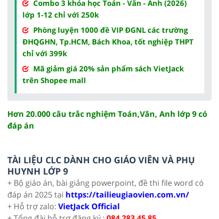
Combo 3 khóa học Toán - Văn - Anh (2026)
lớp 1-12 chỉ với 250k
Phòng luyện 1000 đề VIP ĐGNL các trường
ĐHQGHN, Tp.HCM, Bách Khoa, tốt nghiệp THPT
chỉ với 399k
Mã giảm giá 20% sản phẩm sách VietJack
trên Shopee mall
Hơn 20.000 câu trắc nghiệm Toán,Văn, Anh lớp 9 có
đáp án
TÀI LIỆU CLC DÀNH CHO GIÁO VIÊN VÀ PHỤ
HUYNH LỚP 9
+ Bộ giáo án, bài giảng powerpoint, đề thi file word có
đáp án 2025 tại
https://tailieugiaovien.com.vn/
+ Hỗ trợ zalo:
VietJack Official
+ Tổng đài hỗ trợ đăng ký :
084 283 45 85