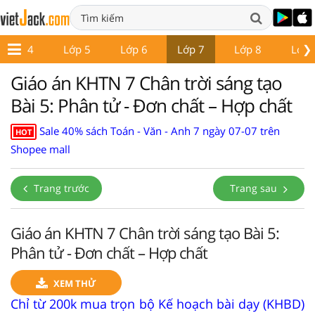
❯
Lớp 4
Lớp 5
Lớp 6
Lớp 7
Lớp 8
Lớp 
Giáo án KHTN 7 Chân trời sáng tạo
Bài 5: Phân tử - Đơn chất – Hợp chất
Sale 40% sách Toán - Văn - Anh 7 ngày 07-07 trên
HOT
Shopee mall
Trang trước
Trang sau
Giáo án KHTN 7 Chân trời sáng tạo Bài 5:
Phân tử - Đơn chất – Hợp chất
XEM THỬ
Chỉ từ 200k mua trọn bộ Kế hoạch bài dạy (KHBD)