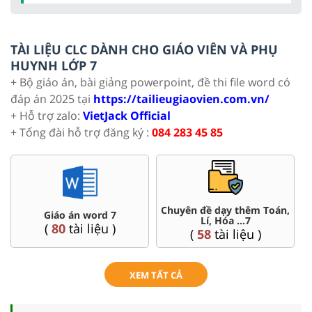
TÀI LIỆU CLC DÀNH CHO GIÁO VIÊN VÀ PHỤ
HUYNH LỚP 7
+ Bộ giáo án, bài giảng powerpoint, đề thi file word có
đáp án 2025 tại
https://tailieugiaovien.com.vn/
+ Hỗ trợ zalo:
VietJack Official
+ Tổng đài hỗ trợ đăng ký :
084 283 45 85
Đề thi HSG 7
Trắc nghiệm đúng sai 7
(
4
tài liệu )
(
57
tài liệu )
XEM TẤT CẢ