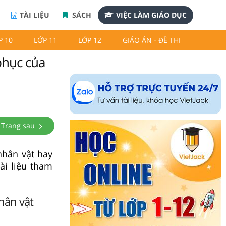
TÀI LIỆU
SÁCH
VIỆC LÀM GIÁO DỤC
P 10
LỚP 11
LỚP 12
GIÁO ÁN - ĐỀ THI
phục của
Trang sau
nhân vật hay
ài liệu tham
hân vật