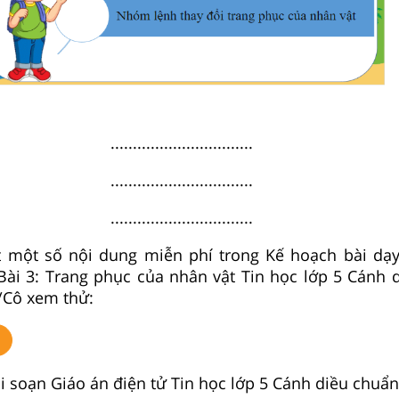
................................
................................
................................
t một số nội dung miễn phí trong Kế hoạch bài dạ
Bài 3: Trang phục của nhân vật Tin học lớp 5 Cánh 
y/Cô xem thử:
 soạn Giáo án điện tử Tin học lớp 5 Cánh diều chuẩn