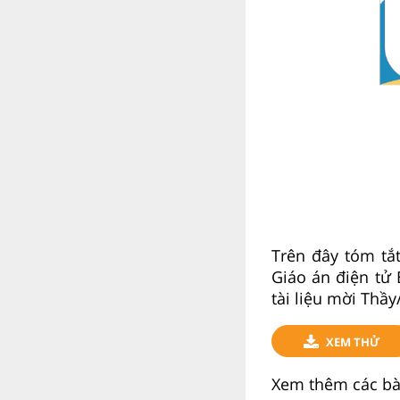
Trên đây tóm tắ
Giáo án điện tử 
tài liệu mời Thầ
XEM THỬ
Xem thêm các bài