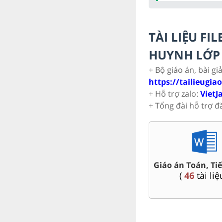
TÀI LIỆU F
HUYNH LỚP 
+ Bộ giáo án, bài gi
https://tailieugia
+ Hỗ trợ zalo:
VietJ
+ Tổng đài hỗ trợ đ
êm Toán,
Bài tập cuối 
Ôn thi vào 6 chuyên, CLC
.5
Tiếng V
(
4
tài liệu )
 )
(
5
tài li