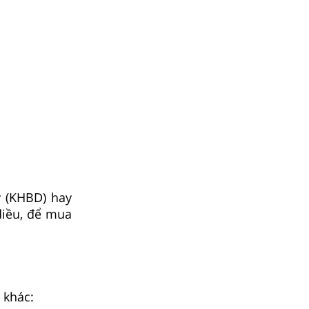
y (KHBD) hay
diều, để mua
 khác: