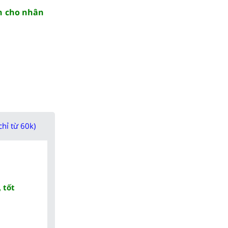
nh cho nhân
chỉ từ 60k)
 tốt