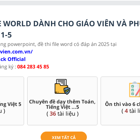
ILE WORLD DÀNH CHO GIÁO VIÊN VÀ P
1-5
ảng powerpoint, đề thi file word có đáp án 2025 tại
ovien.com.vn/
ack Official
ăng ký :
084 283 45 85
tuần Toán,
Bài giảng
Đề thi giữa kì, cuối kì 5
iệt
Toán, Tiến
(
95
tài liệu )
ệu )
(
18
tà
XEM TẤT CẢ