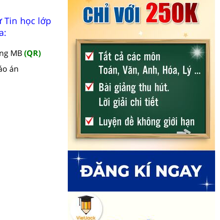
 Tin học lớp
a:
àng MB
(QR)
áo án