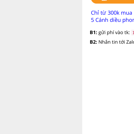
Chỉ từ 300k mua 
5 Cánh diều phon
B1:
gửi phí vào tk:
B2:
Nhắn tin tới Za