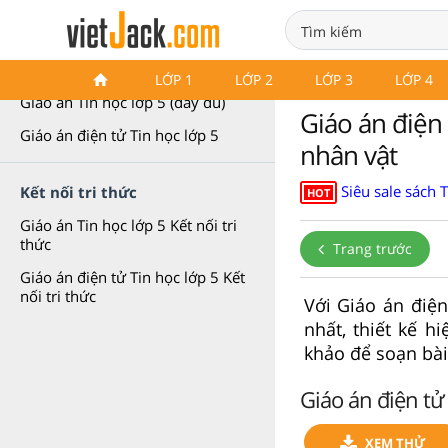
Giáo án Tin học lớp 5
LỚP 1
LỚP 2
LỚP 3
LỚP 4
Giáo án Tin học lớp 5 (đầy đủ)
Giáo án điện 
Giáo án điện tử Tin học lớp 5
nhân vật
Siêu sale sách 
Kết nối tri thức
HOT
Giáo án Tin học lớp 5 Kết nối tri
thức
Trang trước
Giáo án điện tử Tin học lớp 5 Kết
nối tri thức
Với Giáo án điện
nhất, thiết kế h
khảo để soạn bài
Giáo án điện tử
XEM THỬ