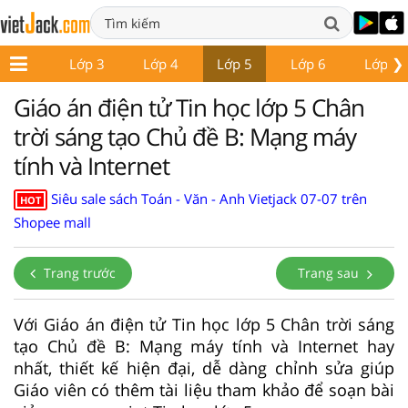
❯
Lớp 2
Lớp 3
Lớp 4
Lớp 5
Lớp 6
Lớp 7
Giáo án điện tử Tin học lớp 5 Chân
trời sáng tạo Chủ đề B: Mạng máy
tính và Internet
Siêu sale sách Toán - Văn - Anh Vietjack 07-07 trên
HOT
Shopee mall
Trang trước
Trang sau
Với Giáo án điện tử Tin học lớp 5 Chân trời sáng
tạo Chủ đề B: Mạng máy tính và Internet hay
nhất, thiết kế hiện đại, dễ dàng chỉnh sửa giúp
Giáo viên có thêm tài liệu tham khảo để soạn bài