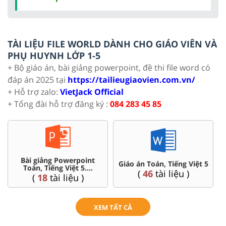
TÀI LIỆU FILE WORLD DÀNH CHO GIÁO VIÊN VÀ
PHỤ HUYNH LỚP 1-5
+ Bộ giáo án, bài giảng powerpoint, đề thi file word có
đáp án 2025 tại
https://tailieugiaovien.com.vn/
+ Hỗ trợ zalo:
VietJack Official
+ Tổng đài hỗ trợ đăng ký :
084 283 45 85
Bài giảng Powerpoint
C
Giáo án Toán, Tiếng Việt 5
Toán, Tiếng Việt 5....
(
46
tài liệu )
(
18
tài liệu )
XEM TẤT CẢ