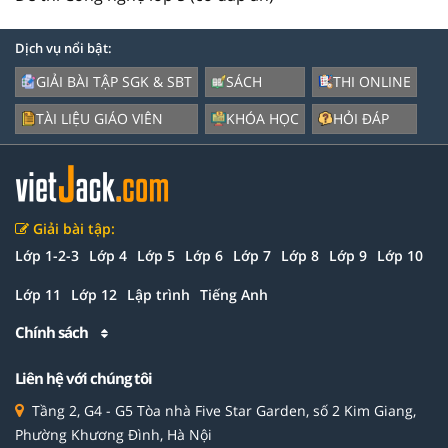
Dịch vụ nổi bật:
GIẢI BÀI TẬP SGK & SBT
SÁCH
THI ONLINE
TÀI LIỆU GIÁO VIÊN
KHÓA HỌC
HỎI ĐÁP
Giải bài tập:
Lớp 1-2-3
Lớp 4
Lớp 5
Lớp 6
Lớp 7
Lớp 8
Lớp 9
Lớp 10
Lớp 11
Lớp 12
Lập trình
Tiếng Anh
Chính sách
Liên hệ với chúng tôi
Tầng 2, G4 - G5 Tòa nhà Five Star Garden, số 2 Kim Giang,
Phường Khương Đình, Hà Nội