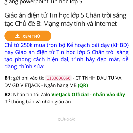
giảng powerpoint Tin học lớp 5.
Giáo án điện tử Tin học lớp 5 Chân trời sáng
tạo Chủ đề B: Mạng máy tính và Internet
XEM THỬ
Chỉ từ 250k mua trọn bộ Kế hoạch bài dạy (KHBD)
hay Giáo án điện tử Tin học lớp 5 Chân trời sáng
tạo phong cách hiện đại, trình bày đẹp mắt, dễ
dàng chỉnh sửa:
B1:
gửi phí vào tk:
- CT TNHH DAU TU VA
1133836868
DV GD VIETJACK - Ngân hàng MB
(QR)
B2:
Nhắn tin tới Zalo
VietJack Official - nhấn vào đây
để thông báo và nhận giáo án
QUẢNG CÁO