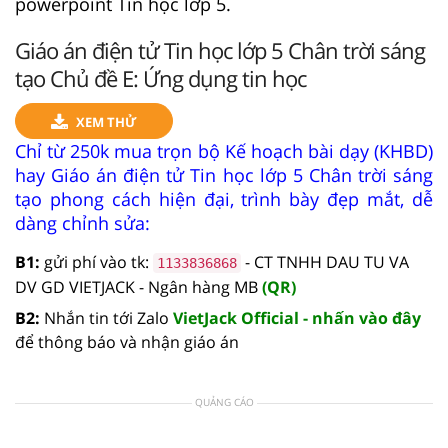
powerpoint Tin học lớp 5.
Giáo án điện tử Tin học lớp 5 Chân trời sáng
tạo Chủ đề E: Ứng dụng tin học
XEM THỬ
Chỉ từ 250k mua trọn bộ Kế hoạch bài dạy (KHBD)
hay Giáo án điện tử Tin học lớp 5 Chân trời sáng
tạo phong cách hiện đại, trình bày đẹp mắt, dễ
dàng chỉnh sửa:
B1:
gửi phí vào tk:
- CT TNHH DAU TU VA
1133836868
DV GD VIETJACK - Ngân hàng MB
(QR)
B2:
Nhắn tin tới Zalo
VietJack Official - nhấn vào đây
để thông báo và nhận giáo án
QUẢNG CÁO