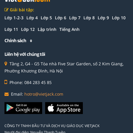
Giải bài tập:
Lớp 1-2-3
Lớp 4
Lớp 5
Lớp 6
Lớp 7
Lớp 8
Lớp 9
Lớp 10
Lớp 11
Lớp 12
Lập trình
Tiếng Anh
Chính sách
Liên hệ với chúng tôi
Tầng 2, G4 - G5 Tòa nhà Five Star Garden, số 2 Kim Giang,
Phường Khương Đình, Hà Nội
Phone: 084 283 45 85
Email:
hotro@vietjack.com
CÔNG TY TNHH ĐẦU TƯ VÀ DỊCH VỤ GIÁO DỤC VIETJACK
Người đại diện: Nguyễn Thanh Tuyền