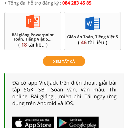
+ Tổng đài hỗ trợ đăng ký :
084 283 45 85
Bài giảng Powerpoint
C
Giáo án Toán, Tiếng Việt 5
Toán, Tiếng Việt 5....
(
46
tài liệu )
(
18
tài liệu )
XEM TẤT CẢ
Đã có app VietJack trên điện thoại, giải bài
tập SGK, SBT Soạn văn, Văn mẫu, Thi
online, Bài giảng....miễn phí. Tải ngay ứng
dụng trên Android và iOS.