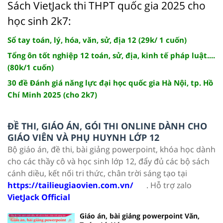
Sách VietJack thi THPT quốc gia 2025 cho
học sinh 2k7:
Sổ tay toán, lý, hóa, văn, sử, địa 12 (29k/ 1 cuốn)
Tổng ôn tốt nghiệp 12 toán, sử, địa, kinh tế pháp luật....
(80k/1 cuốn)
30 đề Đánh giá năng lực đại học quốc gia Hà Nội, tp. Hồ
Chí Minh 2025 (cho 2k7)
ĐỀ THI, GIÁO ÁN, GÓI THI ONLINE DÀNH CHO
GIÁO VIÊN VÀ PHỤ HUYNH LỚP 12
Bộ giáo án, đề thi, bài giảng powerpoint, khóa học dành
cho các thầy cô và học sinh lớp 12, đẩy đủ các bộ sách
cánh diều, kết nối tri thức, chân trời sáng tạo tại
https://tailieugiaovien.com.vn/
. Hỗ trợ zalo
VietJack Official
Giáo án, bài giảng powerpoint Văn,