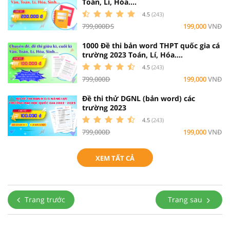
Toán, Lí, Hóa....
4.5
(243)
799,000ĐS
199,000
VNĐ
1000 Đề thi bản word THPT quốc gia cá
trường 2023 Toán, Lí, Hóa....
4.5
(243)
799,000Đ
199,000
VNĐ
Đề thi thử DGNL (bản word) các
trường 2023
4.5
(243)
799,000Đ
199,000
VNĐ
XEM TẤT CẢ
Trang trước
Trang sau