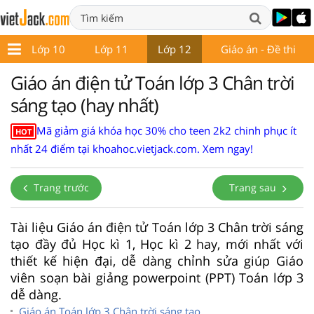
9
Lớp 10
Lớp 11
Lớp 12
Giáo án - Đề thi
Giáo án điện tử Toán lớp 3 Chân trời
sáng tạo (hay nhất)
Mã giảm giá khóa học 30% cho teen 2k2 chinh phục ít
HOT
nhất 24 điểm tại khoahoc.vietjack.com. Xem ngay!
Trang trước
Trang sau
Tài liệu Giáo án điện tử Toán lớp 3 Chân trời sáng
tạo đầy đủ Học kì 1, Học kì 2 hay, mới nhất với
thiết kế hiện đại, dễ dàng chỉnh sửa giúp Giáo
viên soạn bài giảng powerpoint (PPT) Toán lớp 3
dễ dàng.
Giáo án Toán lớp 3 Chân trời sáng tạo