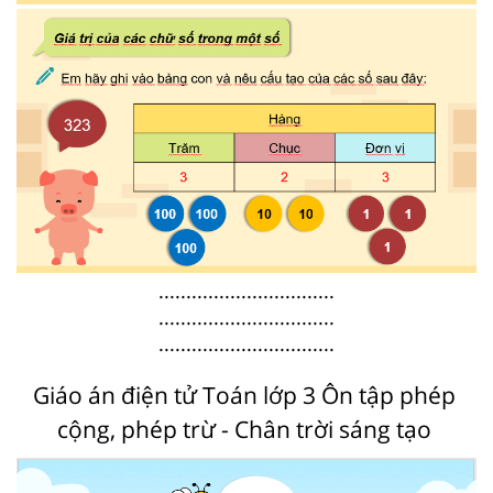
................................
................................
................................
Giáo án điện tử Toán lớp 3 Ôn tập phép
cộng, phép trừ - Chân trời sáng tạo