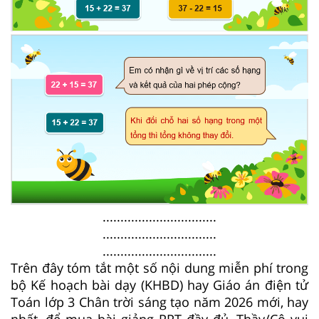
................................
................................
................................
Trên đây tóm tắt một số nội dung miễn phí trong
bộ Kế hoạch bài dạy (KHBD) hay Giáo án điện tử
Toán lớp 3 Chân trời sáng tạo năm 2026 mới, hay
nhất, để mua bài giảng PPT đầy đủ, Thầy/Cô vui