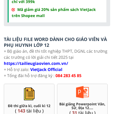
chỉ với 399k
Mã giảm giá 20% sản phẩm sách VietJack
trên Shopee mall
TÀI LIỆU FILE WORD DÀNH CHO GIÁO VIÊN VÀ
PHỤ HUYNH LỚP 12
+ Bộ giáo án, đề thi tốt nghiệp THPT, DGNL các trường
các trường có lời giải chi tiết 2025 tại
https://tailieugiaovien.com.vn/
+ Hỗ trợ zalo:
VietJack Official
+ Tổng đài hỗ trợ đăng ký :
084 283 45 85
Bài giảng Powerpoint Văn,
Chuyên đề dạy
ữa kì, cuối kì 12
Sử, Địa 12....
Lí, Hóa
3
tài liệu )
(
31
tài liệu )
(
104
tài