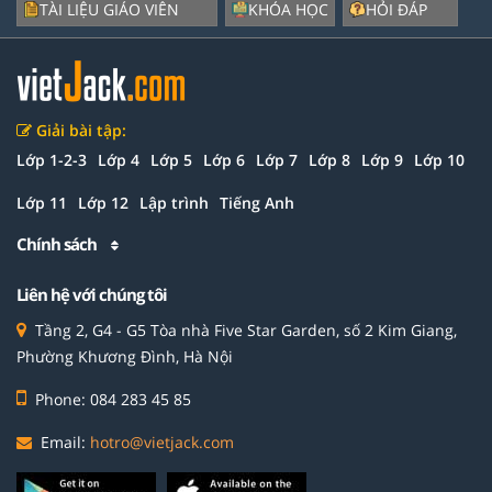
TÀI LIỆU GIÁO VIÊN
KHÓA HỌC
HỎI ĐÁP
Giải bài tập:
Lớp 1-2-3
Lớp 4
Lớp 5
Lớp 6
Lớp 7
Lớp 8
Lớp 9
Lớp 10
Lớp 11
Lớp 12
Lập trình
Tiếng Anh
Chính sách
Liên hệ với chúng tôi
Tầng 2, G4 - G5 Tòa nhà Five Star Garden, số 2 Kim Giang,
Phường Khương Đình, Hà Nội
Phone: 084 283 45 85
Email:
hotro@vietjack.com