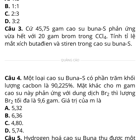
B.
1:1
C.
2:3
D.
3:2
Câu 3.
Cứ 45,75 gam cao su buna-S phản ứng
vừa hết với 20 gam brom trong CCl
. Tính tỉ lệ
4
mắt xích butađien và stiren trong cao su buna-S.
QUẢNG CÁO
Câu 4.
Một loại cao su Buna–S có phần trăm khối
lượng cacbon là 90,225%. Mặt khác cho m gam
cao su này phản ứng với dung dịch Br
thì lượng
2
Br
tối đa là 9,6 gam. Giá trị của m là
2
A.
5,32
B.
6,36
C.
4,80.
D.
5,74.
Câu 5.
Hydrogen hoá cao su Buna thu được một