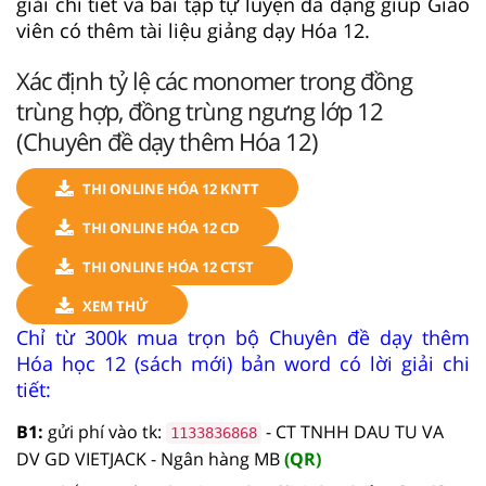
giải chi tiết và bài tập tự luyện đa dạng giúp Giáo
viên có thêm tài liệu giảng dạy Hóa 12.
Xác định tỷ lệ các monomer trong đồng
trùng hợp, đồng trùng ngưng lớp 12
(Chuyên đề dạy thêm Hóa 12)
THI ONLINE HÓA 12 KNTT
THI ONLINE HÓA 12 CD
THI ONLINE HÓA 12 CTST
XEM THỬ
Chỉ từ 300k mua trọn bộ Chuyên đề dạy thêm
Hóa học 12 (sách mới) bản word có lời giải chi
tiết:
B1:
gửi phí vào tk:
- CT TNHH DAU TU VA
1133836868
DV GD VIETJACK - Ngân hàng MB
(QR)