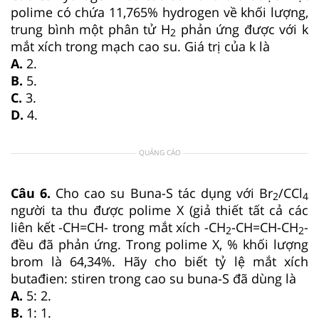
polime có chứa 11,765% hydrogen về khối lượng,
trung bình một phân tử H
phản ứng được với k
2
mắt xích trong mạch cao su. Giá trị của k là
A.
2.
B.
5.
C.
3.
D.
4.
QUẢNG CÁO
Câu 6.
Cho cao su Buna-S tác dụng với Br
/CCl
2
4
người ta thu được polime X (giả thiết tất cả các
liên kết -CH=CH- trong mắt xích -CH
-CH=CH-CH
-
2
2
đều đã phản ứng. Trong polime X, % khối lượng
brom là 64,34%. Hãy cho biết tỷ lệ mắt xích
butađien: stiren trong cao su buna-S đã dùng là
A.
5: 2.
B.
1: 1.