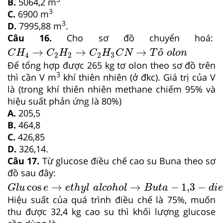
B.
5064,2 m
3
C.
6900 m
3
D.
7995,88 m
.
Câu 16.
Cho sơ đồ chuyển hoá:
C
H
4
→
C
2
H
2
→
C
2
H
3
C
N
→
T
ô
o
l
o
n
→
→
→
ô
C
H
C
H
C
H
C
N
T
o
l
o
n
4
2
2
2
3
Để tổng hợp được 265 kg tơ olon theo sơ đồ trên
3
thì cần V m
khí thiên nhiên (ở đkc). Giá trị của V
là (trong khí thiên nhiên methane chiếm 95% và
hiệu suất phản ứng là 80%)
A.
205,5
B.
464,8
C.
426,85
D.
326,14.
Câu 17.
Từ glucose điều chế cao su Buna theo sơ
đồ sau đây:
G
l
u
cos
e
→
e
t
h
y
l
a
l
c
o
h
o
l
→
B
u
t
a
−
1,3
−
d
i
e
n
→
cos
→
→
−
1,3
−
G
l
u
e
e
t
h
y
l
a
l
c
o
h
o
l
B
u
t
a
d
i
Hiệu suất của quá trình điều chế là 75%, muốn
thu được 32,4 kg cao su thì khối lượng glucose