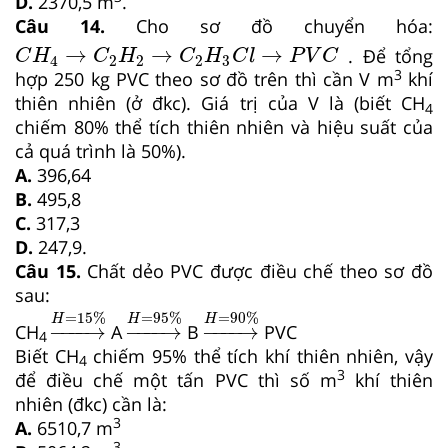
D.
2370,5 m
.
Câu 14.
Cho sơ đồ chuyển hóa:
C
H
4
→
C
2
H
2
→
C
2
H
3
C
l
→
P
V
C
→
→
→
. Để tổng
C
H
C
H
C
H
C
l
P
V
C
4
2
2
2
3
3
hợp 250 kg PVC theo sơ đồ trên thì cần V m
khí
thiên nhiên (ở đkc). Giá trị của V là (biết CH
4
chiếm 80% thể tích thiên nhiên và hiệu suất của
cả quá trình là 50%).
A.
396,64
B.
495,8
C.
317,3
D.
247,9.
Câu 15.
Chất dẻo PVC được điều chế theo sơ đồ
sau:
→
H
=
15
→
%
H
=
95
→
%
H
=
90
%
=
15
%
=
95
%
=
90
%
H
H
H
−
−−−
→
−
−−−
→
−
−−−
→
CH
A
B
PVC
4
Biết CH
chiếm 95% thể tích khí thiên nhiên, vậy
4
3
để điều chế một tấn PVC thì số m
khí thiên
nhiên (đkc) cần là:
3
A.
6510,7 m
3