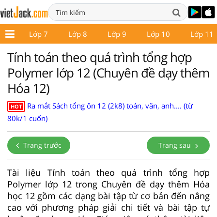
p 6
Lớp 7
Lớp 8
Lớp 9
Lớp 10
Lớp 11
Tính toán theo quá trình tổng hợp
Polymer lớp 12 (Chuyên đề dạy thêm
Hóa 12)
Ra mắt Sách tổng ôn 12 (2k8) toán, văn, anh.... (từ
HOT
80k/1 cuốn)
Trang trước
Trang sau
Tài liệu Tính toán theo quá trình tổng hợp
Polymer lớp 12 trong Chuyên đề dạy thêm Hóa
học 12 gồm các dạng bài tập từ cơ bản đến nâng
cao với phương pháp giải chi tiết và bài tập tự