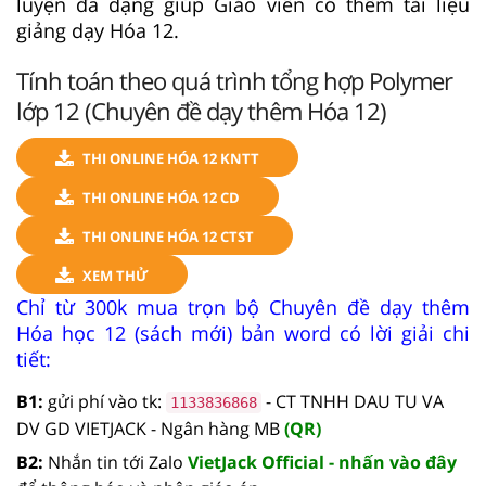
luyện đa dạng giúp Giáo viên có thêm tài liệu
giảng dạy Hóa 12.
Tính toán theo quá trình tổng hợp Polymer
lớp 12 (Chuyên đề dạy thêm Hóa 12)
THI ONLINE HÓA 12 KNTT
THI ONLINE HÓA 12 CD
THI ONLINE HÓA 12 CTST
XEM THỬ
Chỉ từ 300k mua trọn bộ Chuyên đề dạy thêm
Hóa học 12 (sách mới) bản word có lời giải chi
tiết:
B1:
gửi phí vào tk:
- CT TNHH DAU TU VA
1133836868
DV GD VIETJACK - Ngân hàng MB
(QR)
B2:
Nhắn tin tới Zalo
VietJack Official - nhấn vào đây