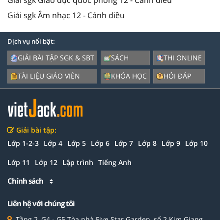
Giải sgk Giáo dục quốc phòng 12 - Cánh diều
Giải sgk Âm nhạc 12 - Cánh diều
Dịch vụ nổi bật:
GIẢI BÀI TẬP SGK & SBT
SÁCH
THI ONLINE
TÀI LIỆU GIÁO VIÊN
KHÓA HỌC
HỎI ĐÁP
Giải bài tập:
Lớp 1-2-3
Lớp 4
Lớp 5
Lớp 6
Lớp 7
Lớp 8
Lớp 9
Lớp 10
Lớp 11
Lớp 12
Lập trình
Tiếng Anh
Chính sách
Liên hệ với chúng tôi
Tầng 2, G4 - G5 Tòa nhà Five Star Garden, số 2 Kim Giang,