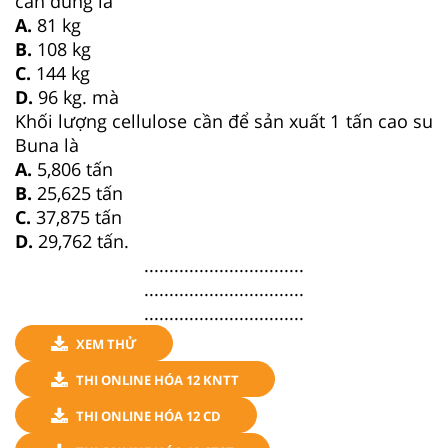
cần dùng là
A.
81 kg
B.
108 kg
C.
144 kg
D.
96 kg. mà
Khối lượng cellulose cần để sản xuất 1 tấn cao su
Buna là
A.
5,806 tấn
B.
25,625 tấn
C.
37,875 tấn
D.
29,762 tấn.
................................
................................
................................
XEM THỬ
THI ONLINE HÓA 12 KNTT
THI ONLINE HÓA 12 CD