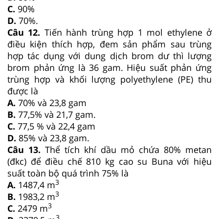
C.
90%
D.
70%.
Câu 12.
Tiến hành trùng hợp 1 mol ethylene ở
điều kiện thích hợp, đem sản phẩm sau trùng
hợp tác dụng với dung dịch brom dư thì lượng
brom phản ứng là 36 gam. Hiệu suất phản ứng
trùng hợp và khối lượng polyethylene (PE) thu
được là
A.
70% và 23,8 gam
B.
77,5% và 21,7 gam.
C.
77,5 % và 22,4 gam
D.
85% và 23,8 gam.
Câu 13.
Thể tích khí dầu mỏ chứa 80% metan
(đkc) để điều chế 810 kg cao su Buna với hiệu
suất toàn bộ quá trình 75% là
3
A.
1487,4 m
3
B.
1983,2 m
3
C.
2479 m
3