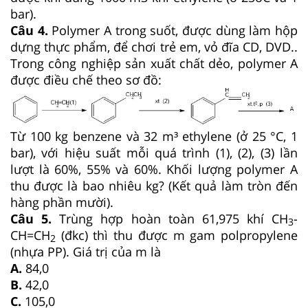
bar).
Câu 4.
Polymer A trong suốt, được dùng làm hộp
dựng thực phẩm, để chơi trẻ em, vỏ đĩa CD, DVD..
Trong công nghiệp sản xuất chất dẻo, polymer A
được điều chế theo sơ đồ:
Từ 100 kg benzene và 32 m³ ethylene (ở 25 °C, 1
bar), với hiệu suất mỗi quá trình (1), (2), (3) lần
lượt là 60%, 55% và 60%. Khối lượng polymer A
thu được là bao nhiêu kg? (Kết quả làm tròn đến
hàng phần mười).
Câu 5.
Trùng hợp hoàn toàn 61,975 khí CH
-
3
CH=CH
(đkc) thì thu được m gam polpropylene
2
(nhựa PP). Giá trị của m là
A.
84,0
B.
42,0
C.
105,0