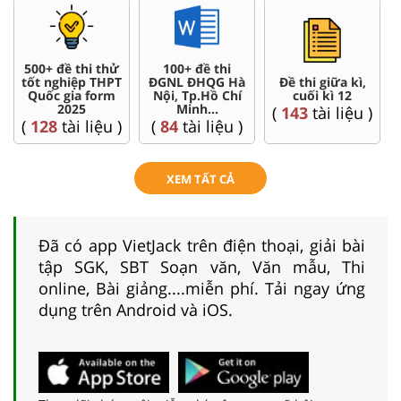
500+ đề thi thử
100+ đề thi
tốt nghiệp THPT
ĐGNL ĐHQG Hà
Đề thi giữa kì,
Quốc gia form
Nội, Tp.Hồ Chí
cuối kì 12
2025
Minh...
(
143
tài liệu )
(
128
tài liệu )
(
84
tài liệu )
XEM TẤT CẢ
Đã có app VietJack trên điện thoại, giải bài
tập SGK, SBT Soạn văn, Văn mẫu, Thi
online, Bài giảng....miễn phí. Tải ngay ứng
dụng trên Android và iOS.