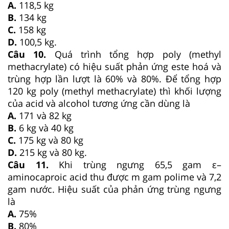
A.
118,5 kg
B.
134 kg
C.
158 kg
D.
100,5 kg.
Câu 10.
Quá trình tổng hợp poly (methyl
methacrylate) có hiệu suất phản ứng este hoá và
trùng hợp lần lượt là 60% và 80%. Để tổng hợp
120 kg poly (methyl methacrylate) thì khối lượng
của acid và alcohol tương ứng cần dùng là
A.
171 và 82 kg
B.
6 kg và 40 kg
C.
175 kg và 80 kg
D.
215 kg và 80 kg.
Câu 11.
Khi trùng ngưng 65,5 gam ε–
aminocaproic acid thu được m gam polime và 7,2
gam nước. Hiệu suất của phản ứng trùng ngưng
là
A.
75%
B.
80%