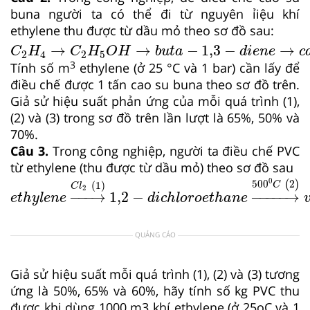
buna người ta có thể đi từ nguyên ỉiệu khí
ethylene thu được từ dầu mỏ theo sơ đồ sau:
C
2
H
4
→
C
2
H
5
O
H
→
b
u
t
a
−
1,3
−
d
i
e
n
e
→
c
a
o
s
→
→
−
1,3
−
→
C
H
C
H
O
H
b
u
t
a
d
i
e
n
e
c
2
4
2
5
3
Tính số m
ethylene (ở 25 °C và 1 bar) cần lấy để
điều chế được 1 tấn cao su buna theo sơ đồ trên.
Giả sử hiệu suất phản ứng của mỗi quá trình (1),
(2) và (3) trong sơ đồ trên lần lượt là 65%, 50% và
70%.
Câu 3.
Trong công nghiệp, người ta điều chế PVC
từ ethylene (thu được từ dầu mỏ) theo sơ đồ sau
e
t
h
y
l
e
n
e
→
C
l
2
(
1
)
1,2
−
d
i
c
h
l
o
r
o
e
t
h
a
n
e
→
50
0
500
2
(
)
(
1
)
C
C
l
2
−
−−
→
1,2
−
−
−−−−
→
e
t
h
y
l
e
n
e
d
i
c
h
l
o
r
o
e
t
h
a
n
e
QUẢNG CÁO
Giả sử hiệu suất mỗi quá trình (1), (2) và (3) tương
ứng là 50%, 65% và 60%, hãy tính số kg PVC thu
được khi dùng 1000 m3 khí ethylene (ở 25oC và 1