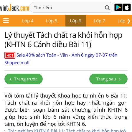
❯
Lớp 3
Lớp 4
Lớp 5
Lớp 6
Lớp 7
Lớp 8
Lý thuyết Tách chất ra khỏi hỗn hợp
(KHTN 6 Cánh diều Bài 11)
Sale 40% sách Toán - Văn - Anh 6 ngày 07-07 trên
HOT
Shopee mall
Trang trước
Trang sau
Với tóm tắt lý thuyết Khoa học tự nhiên 6 Bài 11:
Tách chất ra khỏi hỗn hợp hay nhất, ngắn gọn
được biên soạn bám sát chương trình KHTN 6
giúp học sinh lớp 6 nắm vững kiến thức trọng
tâm, ôn luyện để học tốt KHTN 6.
Trắc nghiệm KHTN 6 Bài 11: Tách chất ra khỏi hỗn hợp (có