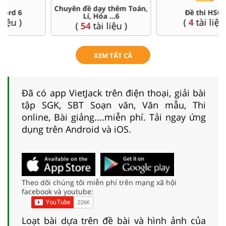
Đề thi HSG 6
Trắc nghiệm đúng sai 6
(
4
tài liệu )
(
26
tài liệu )
XEM TẤT CẢ
Đã có app VietJack trên điện thoại, giải bài
tập SGK, SBT Soạn văn, Văn mẫu, Thi
online, Bài giảng....miễn phí. Tải ngay ứng
dụng trên Android và iOS.
Theo dõi chúng tôi miễn phí trên mạng xã hội
facebook và youtube:
Loạt bài dựa trên đề bài và hình ảnh của