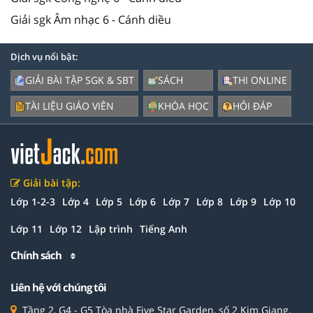
Giải sgk Âm nhạc 6 - Cánh diều
Dịch vụ nổi bật:
GIẢI BÀI TẬP SGK & SBT
SÁCH
THI ONLINE
TÀI LIỆU GIÁO VIÊN
KHÓA HỌC
HỎI ĐÁP
Giải bài tập:
Lớp 1-2-3
Lớp 4
Lớp 5
Lớp 6
Lớp 7
Lớp 8
Lớp 9
Lớp 10
Lớp 11
Lớp 12
Lập trình
Tiếng Anh
Chính sách
Liên hệ với chúng tôi
Tầng 2, G4 - G5 Tòa nhà Five Star Garden, số 2 Kim Giang,