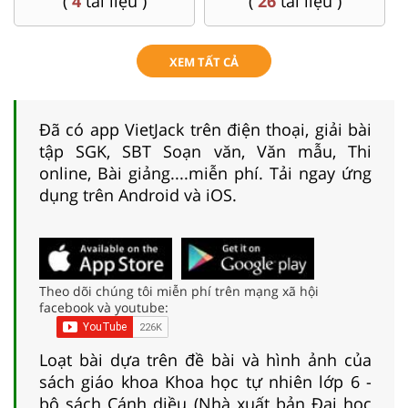
(
4
tài liệu )
(
26
tài liệu )
XEM TẤT CẢ
Đã có app VietJack trên điện thoại, giải bài
tập SGK, SBT Soạn văn, Văn mẫu, Thi
online, Bài giảng....miễn phí. Tải ngay ứng
dụng trên Android và iOS.
Theo dõi chúng tôi miễn phí trên mạng xã hội
facebook và youtube:
Loạt bài dựa trên đề bài và hình ảnh của
sách giáo khoa Khoa học tự nhiên lớp 6 -
bộ sách Cánh diều (Nhà xuất bản Đại học