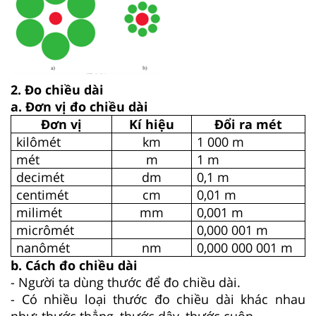
2. Đo chiều dài
a. Đơn vị đo chiều dài
Đơn vị
Kí hiệu
Đổi ra mét
kilômét
km
1 000 m
mét
m
1 m
decimét
dm
0,1 m
centimét
cm
0,01 m
milimét
mm
0,001 m
micrômét
0,000 001 m
nanômét
nm
0,000 000 001 m
b. Cách đo chiều dài
- Người ta dùng thước để đo chiều dài.
- Có nhiều loại thước đo chiều dài khác nhau
như: thước thẳng, thước dây, thước cuộn