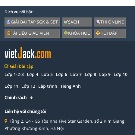
Dịch vụ nổi bật:
GIẢI BÀI TẬP SGK & SBT
SÁCH
THI ONLINE
TÀI LIỆU GIÁO VIÊN
KHÓA HỌC
HỎI ĐÁP
Giải bài tập:
Lớp 1-2-3
Lớp 4
Lớp 5
Lớp 6
Lớp 7
Lớp 8
Lớp 9
Lớp 10
Lớp 11
Lớp 12
Lập trình
Tiếng Anh
Chính sách
Liên hệ với chúng tôi
Tầng 2, G4 - G5 Tòa nhà Five Star Garden, số 2 Kim Giang,
Phường Khương Đình, Hà Nội