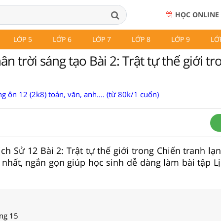
HỌC ONLINE
LỚP 5
LỚP 6
LỚP 7
LỚP 8
LỚP 9
LỚ
ân trời sáng tạo Bài 2: Trật tự thế giới t
g ôn 12 (2k8) toán, văn, anh.... (từ 80k/1 cuốn)
Lịch Sử 12 Bài 2: Trật tự thế giới trong Chiến tranh l
y nhất, ngắn gọn giúp học sinh dễ dàng làm bài tập L
ang 15