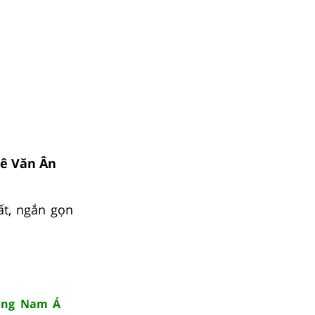
Lê Văn Ân
ất, ngắn gọn
Đông Nam Á