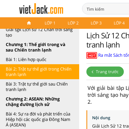
Lịch sử 12 Chân trời sáng tạo
LỚP 1
LỚP 2
LỚP 3
LỚP 4
Giải sgk Lịch sử 12 Chân trời sáng
Lịch Sử 12 Ch
tạo
tranh lạnh
Chương 1: Thế giới trong và
sau Chiến tranh lạnh
Ra mắt Sách tổn
HOT
Bài 1: Liên hợp quốc
Bài 2: Trật tự thế giới trong Chiến
Trang trước
tranh lạnh
Bài 3: Trật tự thế giới sau Chiến
Với giải bài tập 
tranh lạnh
trời sáng tạo ha
Chương 2: ASEAN: Những
2.
chặng đường lịch sử
Bài 4: Sự ra đời và phát triển của
Nội dung
Hiệp hội các quốc gia Đông Nam
Á (ASEAN)
Giải Lịch Sử 12 tr