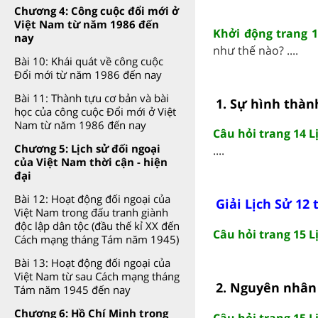
Chương 4: Công cuộc đổi mới ở
Việt Nam từ năm 1986 đến
Khởi động trang 1
nay
như thế nào? ....
Bài 10: Khái quát về công cuộc
Đổi mới từ năm 1986 đến nay
Bài 11: Thành tựu cơ bản và bài
1. Sự hình thành
học của công cuộc Đổi mới ở Việt
Nam từ năm 1986 đến nay
Câu hỏi trang 14 L
Chương 5: Lịch sử đối ngoại
....
của Việt Nam thời cận - hiện
đại
Bài 12: Hoạt động đối ngoại của
Giải Lịch Sử 12 
Việt Nam trong đấu tranh giành
độc lập dân tộc (đầu thế kỉ XX đến
Câu hỏi trang 15 L
Cách mạng tháng Tám năm 1945)
Bài 13: Hoạt động đối ngoại của
Việt Nam từ sau Cách mạng tháng
2. Nguyên nhân 
Tám năm 1945 đến nay
Chương 6: Hồ Chí Minh trong
Câu hỏi trang 15 L