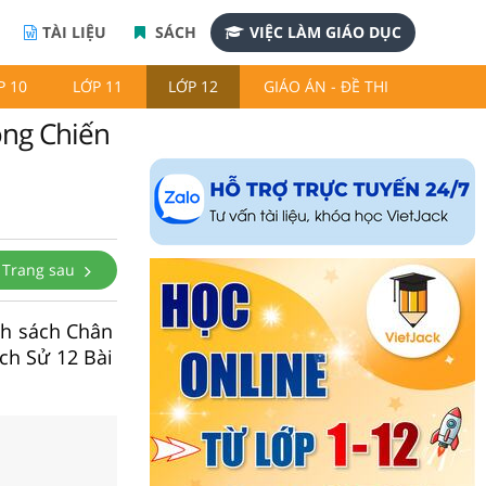
TÀI LIỆU
SÁCH
VIỆC LÀM GIÁO DỤC
P 10
LỚP 11
LỚP 12
GIÁO ÁN - ĐỀ THI
rong Chiến
Trang sau
ạnh sách Chân
ịch Sử 12 Bài