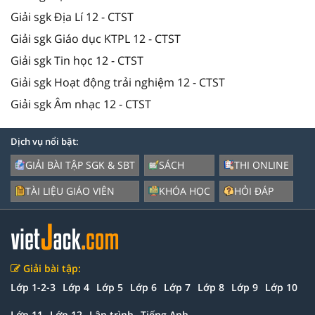
Giải sgk Địa Lí 12 - CTST
Giải sgk Giáo dục KTPL 12 - CTST
Giải sgk Tin học 12 - CTST
Giải sgk Hoạt động trải nghiệm 12 - CTST
Giải sgk Âm nhạc 12 - CTST
Dịch vụ nổi bật:
GIẢI BÀI TẬP SGK & SBT
SÁCH
THI ONLINE
TÀI LIỆU GIÁO VIÊN
KHÓA HỌC
HỎI ĐÁP
Giải bài tập:
Lớp 1-2-3
Lớp 4
Lớp 5
Lớp 6
Lớp 7
Lớp 8
Lớp 9
Lớp 10
Lớp 11
Lớp 12
Lập trình
Tiếng Anh