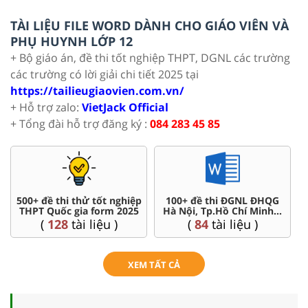
TÀI LIỆU FILE WORD DÀNH CHO GIÁO VIÊN VÀ
PHỤ HUYNH LỚP 12
+ Bộ giáo án, đề thi tốt nghiệp THPT, DGNL các trường
các trường có lời giải chi tiết 2025 tại
https://tailieugiaovien.com.vn/
+ Hỗ trợ zalo:
VietJack Official
+ Tổng đài hỗ trợ đăng ký :
084 283 45 85
100+ đề thi ĐGNL ĐHQG
Bài g
Đề thi giữa kì, cuối kì 12
Hà Nội, Tp.Hồ Chí Minh...
(
143
tài liệu )
(
84
tài liệu )
XEM TẤT CẢ