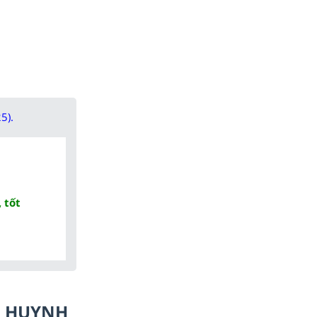
5).
 tốt
Ụ HUYNH