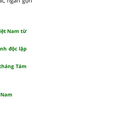
ất, ngắn gọn
Việt Nam từ
ành độc lập
 tháng Tám
t Nam