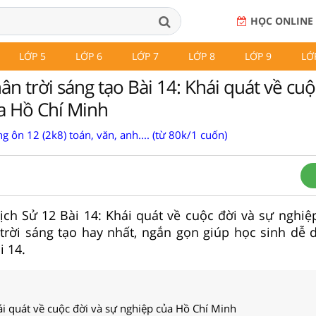
HỌC ONLINE
LỚP 5
LỚP 6
LỚP 7
LỚP 8
LỚP 9
LỚ
ân trời sáng tạo Bài 14: Khái quát về cuộ
a Hồ Chí Minh
g ôn 12 (2k8) toán, văn, anh.... (từ 80k/1 cuốn)
 Lịch Sử 12 Bài 14: Khái quát về cuộc đời và sự nghi
trời sáng tạo hay nhất, ngắn gọn giúp học sinh dễ 
i 14.
ái quát về cuộc đời và sự nghiệp của Hồ Chí Minh