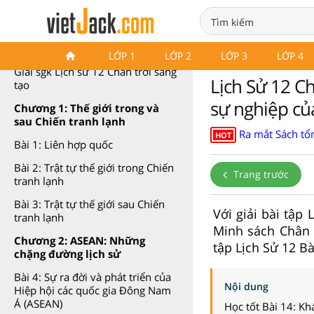
Lịch sử 12 Chân trời sáng tạo
LỚP 1
LỚP 2
LỚP 3
LỚP 4
Giải sgk Lịch sử 12 Chân trời sáng
Lịch Sử 12 Ch
tạo
sự nghiệp củ
Chương 1: Thế giới trong và
sau Chiến tranh lạnh
Ra mắt Sách tổn
HOT
Bài 1: Liên hợp quốc
Bài 2: Trật tự thế giới trong Chiến
Trang trước
tranh lạnh
Bài 3: Trật tự thế giới sau Chiến
Với giải bài tập
tranh lạnh
Minh sách Chân 
Chương 2: ASEAN: Những
tập Lịch Sử 12 Bà
chặng đường lịch sử
Bài 4: Sự ra đời và phát triển của
Nội dung
Hiệp hội các quốc gia Đông Nam
Á (ASEAN)
Học tốt Bài 14: Kh