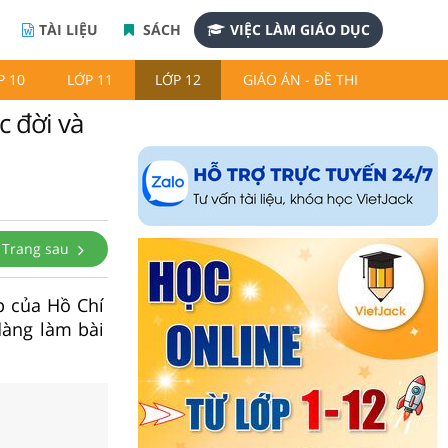
TÀI LIỆU
SÁCH
VIỆC LÀM GIÁO DỤC
P 10
LỚP 11
LỚP 12
GIÁO ÁN - ĐỀ THI
c đời và
Trang sau
ệp của Hồ Chí
dàng làm bài