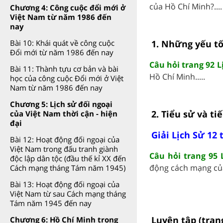
của Hồ Chí Minh?....
Chương 4: Công cuộc đổi mới ở
Việt Nam từ năm 1986 đến
nay
1. Những yếu tố
Bài 10: Khái quát về công cuộc
Đổi mới từ năm 1986 đến nay
Câu hỏi trang 92 L
Bài 11: Thành tựu cơ bản và bài
Hồ Chí Minh.....
học của công cuộc Đổi mới ở Việt
Nam từ năm 1986 đến nay
Chương 5: Lịch sử đối ngoại
2. Tiểu sử và t
của Việt Nam thời cận - hiện
đại
Giải Lịch Sử 12 
Bài 12: Hoạt động đối ngoại của
Việt Nam trong đấu tranh giành
Câu hỏi trang 95 
độc lập dân tộc (đầu thế kỉ XX đến
động cách mạng của 
Cách mạng tháng Tám năm 1945)
Bài 13: Hoạt động đối ngoại của
Việt Nam từ sau Cách mạng tháng
Tám năm 1945 đến nay
Luyện tập (tran
Chương 6: Hồ Chí Minh trong