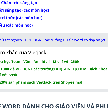
2 Chân trời sáng tạo
rời sáng tạo (các môn học)
 tri thức (các môn học)
iều (các môn học)
thử tốt nghiệp THPT, ĐGNL các trường ĐH fle word có đáp án (202
m khác của Vietjack:
 học Toán - Văn - Anh lớp 1-12 chỉ với 250k
 1000 đề VIP ĐGNL các trường ĐHQGHN, Tp.HCM, Bách Khoa,
ỉ với 399k
 20% sản phẩm sách VietJack trên Shopee mall
ILE WORD DÀNH CHO GIÁO VIÊN VÀ PH