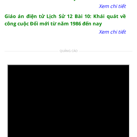
Xem chi tiết
Giáo án điện tử Lịch Sử 12 Bài 10: Khái quát về
công cuộc Đổi mới từ năm 1986 đến nay
Xem chi tiết
QUẢNG CÁO