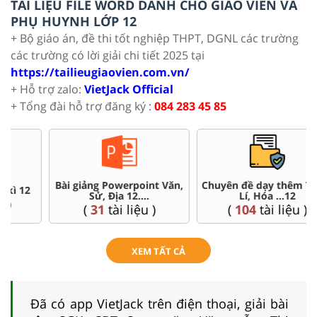
TÀI LIỆU FILE WORD DÀNH CHO GIÁO VIÊN VÀ
PHỤ HUYNH LỚP 12
+ Bộ giáo án, đề thi tốt nghiệp THPT, DGNL các trường
các trường có lời giải chi tiết 2025 tại
https://tailieugiaovien.com.vn/
+ Hỗ trợ zalo:
VietJack Official
+ Tổng đài hỗ trợ đăng ký :
084 283 45 85
Chuyên đề dạy thêm Toán,
Đề thi HSG 12
Lí, Hóa ...12
(
4
tài liệu )
(
104
tài liệu )
XEM TẤT CẢ
Đã có app VietJack trên điện thoại, giải bài