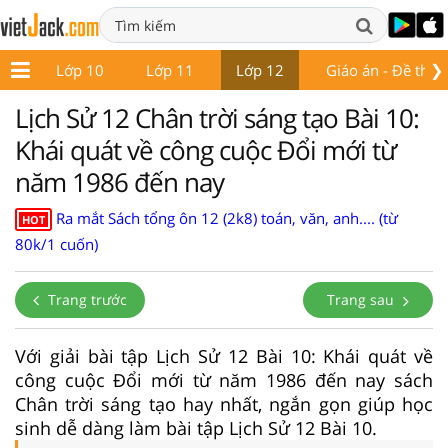
❯
 9
Lớp 10
Lớp 11
Lớp 12
Giáo án - Đề thi
Lịch Sử 12 Chân trời sáng tạo Bài 10:
Khái quát về công cuộc Đổi mới từ
năm 1986 đến nay
Ra mắt Sách tổng ôn 12 (2k8) toán, văn, anh.... (từ
HOT
80k/1 cuốn)
Trang trước
Trang sau
Với giải bài tập Lịch Sử 12 Bài 10: Khái quát về
công cuộc Đổi mới từ năm 1986 đến nay sách
Chân trời sáng tạo hay nhất, ngắn gọn giúp học
sinh dễ dàng làm bài tập Lịch Sử 12 Bài 10.