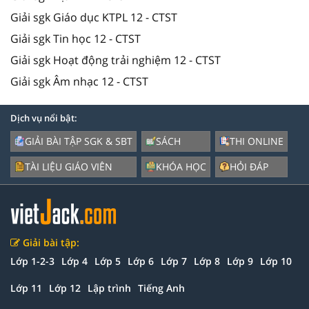
Giải sgk Giáo dục KTPL 12 - CTST
Giải sgk Tin học 12 - CTST
Giải sgk Hoạt động trải nghiệm 12 - CTST
Giải sgk Âm nhạc 12 - CTST
Dịch vụ nổi bật:
GIẢI BÀI TẬP SGK & SBT
SÁCH
THI ONLINE
TÀI LIỆU GIÁO VIÊN
KHÓA HỌC
HỎI ĐÁP
Giải bài tập:
Lớp 1-2-3
Lớp 4
Lớp 5
Lớp 6
Lớp 7
Lớp 8
Lớp 9
Lớp 10
Lớp 11
Lớp 12
Lập trình
Tiếng Anh