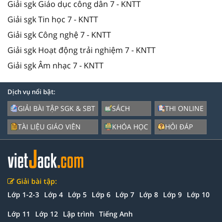
Giải sgk Giáo dục công dân 7 - KNTT
Giải sgk Tin học 7 - KNTT
Giải sgk Công nghệ 7 - KNTT
Giải sgk Hoạt động trải nghiệm 7 - KNTT
Giải sgk Âm nhạc 7 - KNTT
Dịch vụ nổi bật:
GIẢI BÀI TẬP SGK & SBT
SÁCH
THI ONLINE
TÀI LIỆU GIÁO VIÊN
KHÓA HỌC
HỎI ĐÁP
Giải bài tập:
Lớp 1-2-3
Lớp 4
Lớp 5
Lớp 6
Lớp 7
Lớp 8
Lớp 9
Lớp 10
Lớp 11
Lớp 12
Lập trình
Tiếng Anh