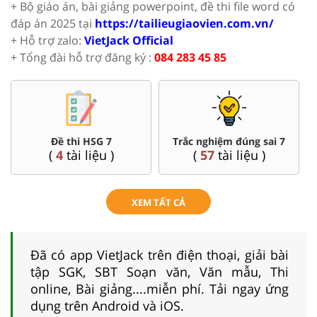
+ Bộ giáo án, bài giảng powerpoint, đề thi file word có
đáp án 2025 tại
https://tailieugiaovien.com.vn/
+ Hỗ trợ zalo:
VietJack Official
+ Tổng đài hỗ trợ đăng ký :
084 283 45 85
Đề thi HSG 7
Trắc nghiệm đúng sai 7
(
4
tài liệu )
(
57
tài liệu )
XEM TẤT CẢ
Đã có app VietJack trên điện thoại, giải bài
tập SGK, SBT Soạn văn, Văn mẫu, Thi
online, Bài giảng....miễn phí. Tải ngay ứng
dụng trên Android và iOS.