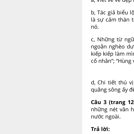
b, Tác giả biểu 
là sự cảm thán 
nó.
c, Những từ ngữ
ngoằn nghèo dướ
kiếp kiếp làm m
cố nhân”; “Hùng 
d, Chi tiết thú
quãng sông ấy đ
Câu 3 (trang 1
những nét văn h
nước ngoài.
Trả lời: