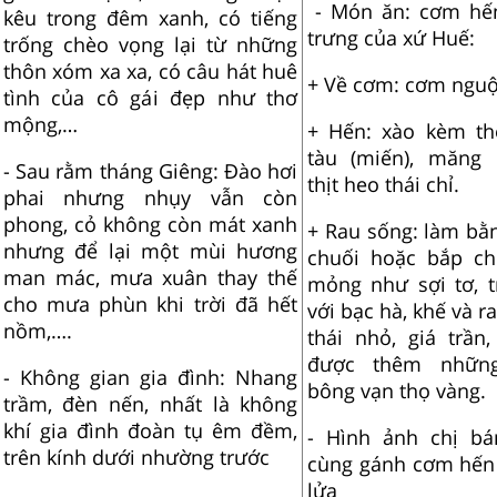
- Món ăn: cơm hế
kêu trong đêm xanh, có tiếng
trưng của xứ Huế:
trống chèo vọng lại từ những
thôn xóm xa xa, có câu hát huê
+ Về cơm: cơm nguộ
tình của cô gái đẹp như thơ
mộng,…
+ Hến: xào kèm t
tàu (miến), măng
- Sau rằm tháng Giêng: Đào hơi
thịt heo thái chỉ.
phai nhưng nhụy vẫn còn
phong, cỏ không còn mát xanh
+ Rau sống: làm bằ
nhưng để lại một mùi hương
chuối hoặc bắp ch
man mác, mưa xuân thay thế
mỏng như sợi tơ, t
cho mưa phùn khi trời đã hết
với bạc hà, khế và 
nồm,….
thái nhỏ, giá trần,
được thêm nhữn
- Không gian gia đình: Nhang
bông vạn thọ vàng.
trầm, đèn nến, nhất là không
khí gia đình đoàn tụ êm đềm,
- Hình ảnh chị b
trên kính dưới nhường trước
cùng gánh cơm hến
lửa