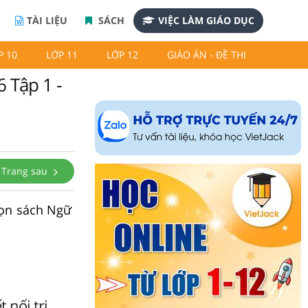
TÀI LIỆU
SÁCH
VIỆC LÀM GIÁO DỤC
P 10
LỚP 11
LỚP 12
GIÁO ÁN - ĐỀ THI
 Tập 1 -
Trang sau
gọn sách Ngữ
 nối tri