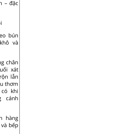
n – đặc
i
heo bún
 khô và
ng chân
uối xát
rộn lẫn
rau thơm
 có khi
g cánh
án hàng
 và bếp