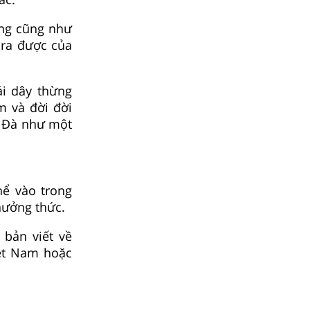
ông cũng như
 ra được của
ái dây thừng
m và đời đời
g Đà như một
hể vào trong
hưởng thức.
 bản viết về
iệt Nam hoặc