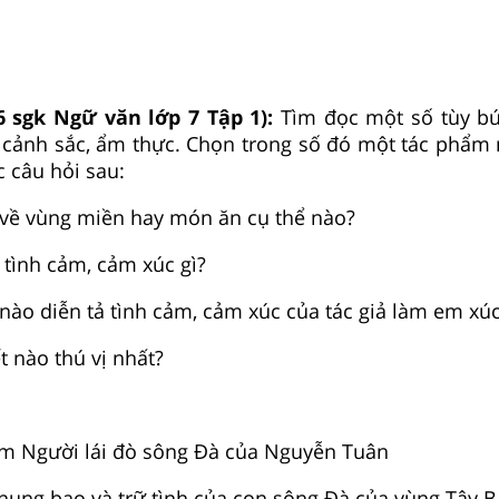
6 sgk Ngữ văn lớp 7 Tập 1):
Tìm đọc một số tùy bú
ài cảnh sắc, ẩm thực. Chọn trong số đó một tác phẩm
c câu hỏi sau:
 về vùng miền hay món ăn cụ thể nào?
ộ tình cảm, cảm xúc gì?
nào diễn tả tình cảm, cảm xúc của tác giả làm em xú
ết nào thú vị nhất?
hẩm Người lái đò sông Đà của Nguyễn Tuân
p hung bạo và trữ tình của con sông Đà của vùng Tây B