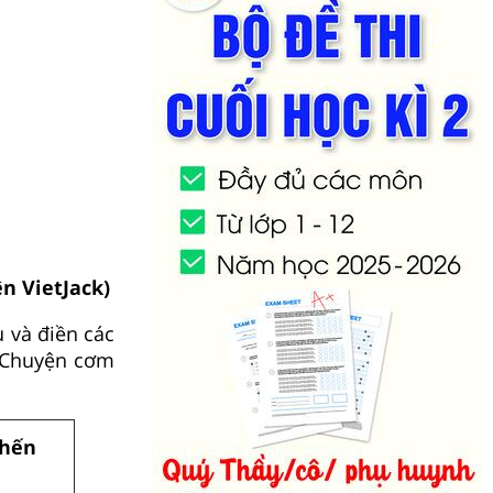
n VietJack)
 và điền các
à Chuyện cơm
 hến