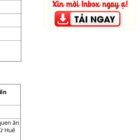
ến
 quen ăn
xứ Huế