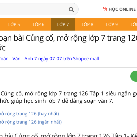
HỌC ONLINE
LỚP 5
LỚP 6
LỚP 7
LỚP 8
LỚP 9
LỚ
oạn bài Củng cố, mở rộng lớp 7 trang 126
ức
Toán - Văn - Anh 7 ngày 07-07 trên Shopee mall
i Củng cố, mở rộng lớp 7 trang 126 Tập 1 siêu ngắn 
 thức giúp học sinh lớp 7 dễ dàng soạn văn 7.
ở rộng trang 126 (hay nhất)
mở rộng trang 126 (ngắn nhất)
 bài Củng cố, mở rộng lớp 7 trang 126 Tập 1- Kết