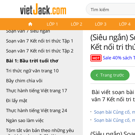
Soạn văn 7 Kết nối tri thức
LỚP 1
LỚP 2
LỚP 3
LỚP 4
Soạn văn 7 siêu ngắn
(Siêu ngắn) S
Soạn văn 7 Kết nối tri thức Tập 1
Kết nối tri th
Soạn văn 7 Kết nối tri thức Tập 2
Sale 40% sách 
HOT
Bài 1: Bầu trời tuổi thơ
Tri thức ngữ văn trang 10
Trang trước
Bầy chim chìa vôi
Thực hành tiếng Việt trang 17
Bài viết soạn bà
văn 7 Kết nối tri
Đi lấy mật
Thực hành tiếng Việt trang 24
Soạn bài Củng cố, m
Soạn bài Củng cố, 
Ngàn sao làm việc
Tóm tắt văn bản theo những yêu
(Siêu ngắn) Soạn