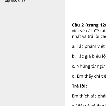
tập học kì 1)
Câu 2 (trang 12
viết về các đề t
nhất và trả lời cá
a. Tác phẩm viết
b. Tác giả biểu l
c. Những từ ngữ 
d. Em thấy chi ti
Trả lời:
Em thích tác p
a, Viết về vẻ đẹ