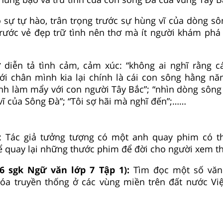
lộ sự tự hào, trân trọng trước sự hùng vĩ của dòng s
trước vẻ đẹp trữ tình nên thơ mà ít người khám phá
 diễn tả tình cảm, cảm xúc: “không ai nghĩ rằng c
i chân mình kia lại chính là cái con sông hằng nă
ình làm mẩy với con người Tây Bắc”; “nhìn dòng sôn
vĩ của Sông Đà”; “Tôi sợ hãi mà nghĩ đến”;……
 vị: Tác giả tưởng tượng có một anh quay phim có t
ể quay lại những thước phim để đời cho người xem t
26 sgk Ngữ văn lớp 7 Tập 1):
Tìm đọc một số văn
óa truyền thống ở các vùng miền trên đất nước V