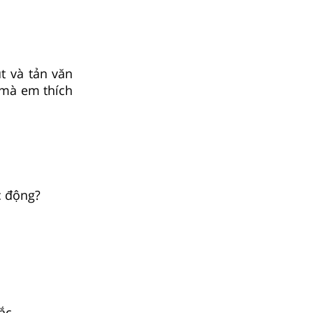
t và tản văn
 mà em thích
c động?
ắc.