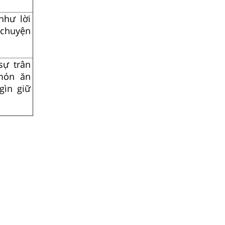
như lời
 chuyện
sự trân
 món ăn
gìn giữ