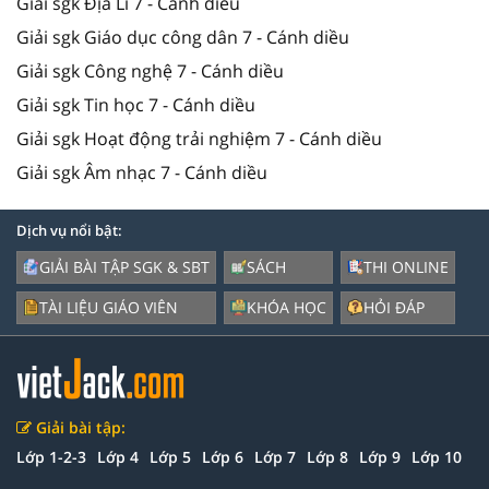
Giải sgk Địa Lí 7 - Cánh diều
Giải sgk Giáo dục công dân 7 - Cánh diều
Giải sgk Công nghệ 7 - Cánh diều
Giải sgk Tin học 7 - Cánh diều
Giải sgk Hoạt động trải nghiệm 7 - Cánh diều
Giải sgk Âm nhạc 7 - Cánh diều
Dịch vụ nổi bật:
GIẢI BÀI TẬP SGK & SBT
SÁCH
THI ONLINE
TÀI LIỆU GIÁO VIÊN
KHÓA HỌC
HỎI ĐÁP
Giải bài tập:
Lớp 1-2-3
Lớp 4
Lớp 5
Lớp 6
Lớp 7
Lớp 8
Lớp 9
Lớp 10