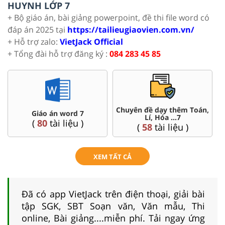
HUYNH LỚP 7
+ Bộ giáo án, bài giảng powerpoint, đề thi file word có
đáp án 2025 tại
https://tailieugiaovien.com.vn/
+ Hỗ trợ zalo:
VietJack Official
+ Tổng đài hỗ trợ đăng ký :
084 283 45 85
Chuyên đề dạy thêm Toán,
Giáo án word 7
Lí, Hóa ...7
(
80
tài liệu )
(
58
tài liệu )
XEM TẤT CẢ
Đã có app VietJack trên điện thoại, giải bài
tập SGK, SBT Soạn văn, Văn mẫu, Thi
online, Bài giảng....miễn phí. Tải ngay ứng