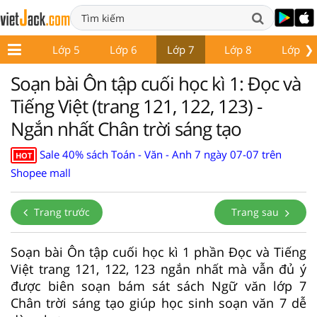
❯
Lớp 4
Lớp 5
Lớp 6
Lớp 7
Lớp 8
Lớp 9
Soạn bài Ôn tập cuối học kì 1: Đọc và
Tiếng Việt (trang 121, 122, 123) -
Ngắn nhất Chân trời sáng tạo
Sale 40% sách Toán - Văn - Anh 7 ngày 07-07 trên
HOT
Shopee mall
Trang trước
Trang sau
Soạn bài Ôn tập cuối học kì 1 phần Đọc và Tiếng
Việt trang 121, 122, 123 ngắn nhất mà vẫn đủ ý
được biên soạn bám sát sách Ngữ văn lớp 7
Chân trời sáng tạo giúp học sinh soạn văn 7 dễ