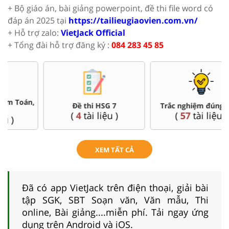
+ Bộ giáo án, bài giảng powerpoint, đề thi file word có
đáp án 2025 tại
https://tailieugiaovien.com.vn/
+ Hỗ trợ zalo:
VietJack Official
+ Tổng đài hỗ trợ đăng ký :
084 283 45 85
Đề thi HSG 7
Trắc nghiệm đúng sai 7
(
4
tài liệu )
(
57
tài liệu )
XEM TẤT CẢ
Đã có app VietJack trên điện thoại, giải bài
tập SGK, SBT Soạn văn, Văn mẫu, Thi
online, Bài giảng....miễn phí. Tải ngay ứng
dụng trên Android và iOS.