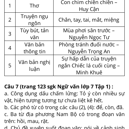
Con chim chiền chiền –
1
Thơ
Huy Cận
Truyện ngụ
2
Chân, tay, tai, mắt, miệng
ngôn
Tùy bút, tản
Mùa phơi sân trước –
3
văn
Nguyễn Ngọc Tư
Văn bản
Phòng tránh đuối nước –
4
thông tin
Nguyễn Trọng An
Sự hấp dẫn của truyện
Văn bản nghị
5
ngắn Chiếc lá cuối cùng –
luận
Minh Khuê
Câu 7 (trang 123 sgk Ngữ văn lớp 7 Tập 1) :
a. Công dụng dấu chấm lửng: Tỏ ý còn nhiều sự
vật, hiện tượng tương tự chưa liệt kê hết.
b. Các phó từ có trong các câu (2), (4): để, còn, đã.
c. Ba từ địa phương Nam Bộ có trong đoạn văn
trên: hồi, mau, rặt.
d. Chủ đề xuyên suốt đoạn văn: nói về cảnh sinh