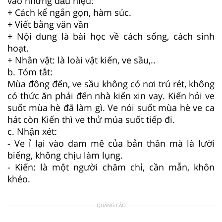
vào những dấu hiệu:
+ Cách kể ngắn gọn, hàm súc.
+ Viết bằng văn vần
+ Nội dung là bài học về cách sống, cách sinh
hoạt.
+ Nhân vật: là loài vật kiến, ve sầu,..
b. Tóm tắt:
Mùa đông đến, ve sầu không có nơi trú rét, không
có thức ăn phải đến nhà kiến xin vay. Kiến hỏi ve
suốt mùa hè đã làm gì. Ve nói suốt mùa hè ve ca
hát còn Kiến thì ve thử múa suốt tiếp đi.
c. Nhận xét:
- Ve ỉ lại vào đam mê của bản thân mà là lười
biếng, không chịu làm lụng.
- Kiến: là một người chăm chỉ, cần mẫn, khôn
khéo.
QUẢNG CÁO