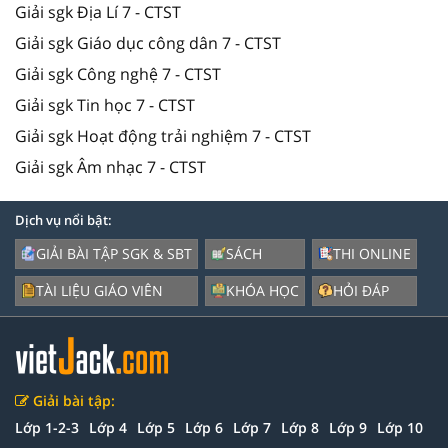
Giải sgk Địa Lí 7 - CTST
Giải sgk Giáo dục công dân 7 - CTST
Giải sgk Công nghệ 7 - CTST
Giải sgk Tin học 7 - CTST
Giải sgk Hoạt động trải nghiệm 7 - CTST
Giải sgk Âm nhạc 7 - CTST
Dịch vụ nổi bật:
GIẢI BÀI TẬP SGK & SBT
SÁCH
THI ONLINE
TÀI LIỆU GIÁO VIÊN
KHÓA HỌC
HỎI ĐÁP
Giải bài tập:
Lớp 1-2-3
Lớp 4
Lớp 5
Lớp 6
Lớp 7
Lớp 8
Lớp 9
Lớp 10